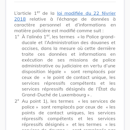
er
L’article 1
de la
loi modifiée du 22 février
2018
relative à l’échange de données à
caractère personnel et d’informations en
matière policière est modifié comme suit :
er
1°
À l’alinéa 1
, les termes
« la Police grand-
ducale et l’Administration des douanes et
accises, dans la mesure où cette dernière
traite ces données et informations en
exécution de ses missions de police
administrative ou judiciaire en vertu d’une
disposition légale »
sont remplacés par
ceux de
« le point de contact unique, les
services répressifs compétents et les
services répressifs désignés de l’État du
Grand-Duché de Luxembourg »
.
2°
Au point 1), les termes
« les services de
police »
sont remplacés par ceux de
« les
points de contact uniques, les services
répressifs compétents et les services
répressifs désignés »
et les termes
« les
services de douane »
sont remplacés par