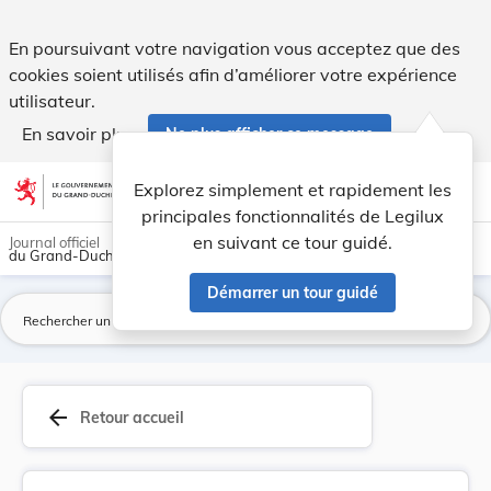
Loi du 28 novembre 2025 portant modification de... - Legilu
En poursuivant votre navigation vous acceptez que des
cookies soient utilisés afin d’améliorer votre expérience
utilisateur.
En savoir plus
Ne plus afficher ce message
Aller au contenu
help
light_mode
dark_mode
account_circle
Explorez simplement et rapidement les
Aide
principales fonctionnalités de Legilux
en suivant ce tour guidé.
Journal officiel
du Grand-Duché de Luxembourg
Démarrer un tour guidé
La
arrow_back
Retour accueil