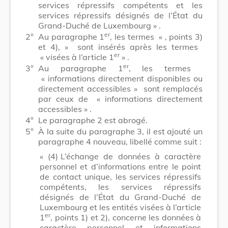
services répressifs compétents et les
services répressifs désignés de l’État du
Grand-Duché de Luxembourg »
.
er
2°
Au paragraphe 1
, les termes
« , points 3)
et 4), »
sont insérés après les termes
er
« visées à l’article 1
»
.
er
3°
Au paragraphe 1
, les termes
« informations directement disponibles ou
directement accessibles »
sont remplacés
par ceux de
« informations directement
accessibles »
.
4°
Le paragraphe 2 est abrogé.
5°
À la suite du paragraphe 3, il est ajouté un
paragraphe 4 nouveau, libellé comme suit :
« (4)
L’échange de données à caractère
personnel et d’informations entre le point
de contact unique, les services répressifs
compétents, les services répressifs
désignés de l’État du Grand-Duché de
Luxembourg et les entités visées à l’article
er
1
, points 1) et 2), concerne les données à
caractère personnel et informations