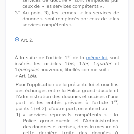
ceux de
« les services compétents »
.
3°
Au point 3), les termes
« les services de
douane »
sont remplacés par ceux de
« les
services compétents »
.
Art. 2.
er
À la suite de l’article 1
de la
même loi
, sont
insérés les articles 1
bis
, 1
ter
, 1
quater
et
1
quinquies
nouveaux, libellés comme suit :
«
Art. 1
bis
.
Pour l’application de la présente loi et aux fins
des échanges entre la Police grand-ducale et
l’Administration des douanes et accises d’une
er
part, et les entités prévues à l’article 1
,
points 1) et 2), d’autre part, on entend par :
1)
« services répressifs compétents » : la
Police grand-ducale et l’Administration
des douanes et accises, dans la mesure où
cette dernière traite des données à