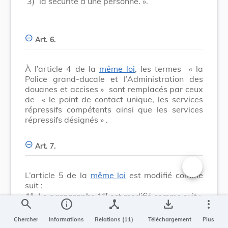
3)
la sécurité d’une personne. ».
Art. 6.
À l’article 4 de la
même loi
, les termes
« la
Police grand-ducale et l’Administration des
douanes et accises »
sont remplacés par ceux
de
« le point de contact unique, les services
répressifs compétents ainsi que les services
répressifs désignés »
.
Art. 7.
L’article 5 de la
même loi
est modifié comme
Changer la t
suit :
er
1°
Le paragraphe 1
est modifié comme suit :
search
info
device_hub
save_alt
more_vert
a)
les termes
« informations directement
disponibles ou directement
Chercher
Informations
Relations (11)
Téléchargement
Plus
accessibles »
sont remplacés par ceux