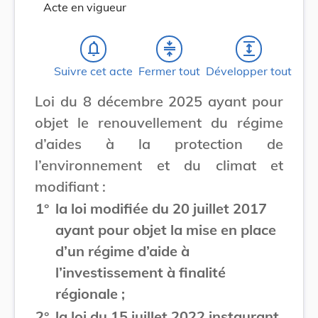
Acte en vigueur
notifications_none
compress
expand
Suivre cet acte
Fermer tout
Développer tout
Loi du 8 décembre 2025 ayant pour
objet le renouvellement du régime
d’aides à la protection de
l’environnement et du climat et
modifiant :
1°
la loi modifiée du 20 juillet 2017
ayant pour objet la mise en place
d’un régime d’aide à
l’investissement à finalité
régionale ;
2°
la loi du 15 juillet 2022 instaurant