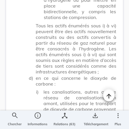
place une capacité
bidirectionnelle, y compris les
stations de compression.
Tous les actifs énumérés sous i) à vi)
peuvent être des actifs nouvellement
construits ou des actifs convertis à
partir du réseau de gaz naturel pour
être consacrés à l’hydrogène. Les
actifs énumérés sous i) à vi) qui sont
soumis aux règles en matière d’accès
de tiers sont considérés comme des
infrastructures énergétiques ;
d)
en ce qui concerne le dioxyde de
carbone :
i)
les canalisations, autres que le
réseau de canalisations en
Changer la t
amont, utilisées pour le transport
de dioxyde de carbone provenant
search
info
device_hub
save_alt
more_vert
de plusieurs sources, c’est-à-dire
les installations industrielles, y
Chercher
Informations
Relations (63)
Téléchargement
Plus
compris les centrales électriques,