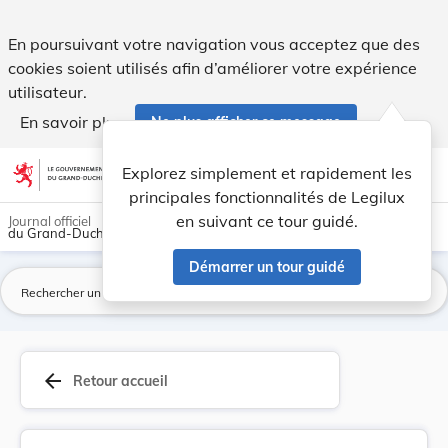
Loi du 8 décembre 2025 ayant pour objet le reno... - Legilux
En poursuivant votre navigation vous acceptez que des
cookies soient utilisés afin d’améliorer votre expérience
utilisateur.
En savoir plus
Ne plus afficher ce message
Aller au contenu
help
light_mode
dark_mode
account_circle
Explorez simplement et rapidement les
Aide
principales fonctionnalités de Legilux
en suivant ce tour guidé.
Journal officiel
du Grand-Duché de Luxembourg
Démarrer un tour guidé
La
arrow_back
Retour accueil