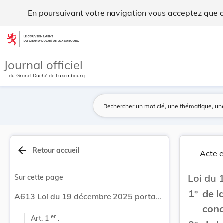
Loi du 19 décembre 2025 portant modification : ... - Legilux
En poursuivant votre navigation vous acceptez que des
Aller au contenu
Journal officiel
du Grand-Duché de Luxembourg
arrow_back
Retour accueil
Acte e
Loi du 
Sur cette page
1°
de l
A613 Loi du 19 décembre 2025 portant modification : 1° de la loi modifiée du 4 décembre 1967 concernant l’impôt sur le revenu ; 2° de la loi modifiée du 23 décembre 2005 portant introduction d’une retenue à la source libératoire sur certains intérêts produits par l’épargne mobilière.
conc
er
Art. 1 
 .