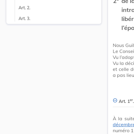
2°
de l
Art. 2.
intr
libé
Art. 3.
l’ép
Nous Gui
Le Consei
Vu l’adop
Vu la dé
et celle 
a pas lie
er
Art. 1
.
À la suit
décembr
numéro 15