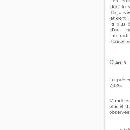
Les inté
dont la s
15 janvi
et dont 
la plus 
d’au m
internat
source. ».
Art. 3.
La présen
2026.
Mandons e
officiel
observée 
Le Min