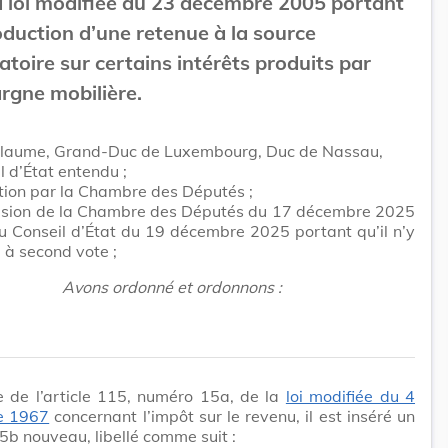
a loi modifiée du 23 décembre 2005 portant
oduction d’une retenue à la source
ratoire sur certains intérêts produits par
argne mobilière.
llaume, Grand-Duc de Luxembourg, Duc de Nassau,
l d’État entendu ;
tion par la Chambre des Députés ;
cision de la Chambre des Députés du 17 décembre 2025
du Conseil d’État du 19 décembre 2025 portant qu’il n’y
u à second vote ;
Avons ordonné et ordonnons :
e de l’article 115, numéro 15a, de la
loi modifiée du 4
e 1967
concernant l’impôt sur le revenu, il est inséré un
b nouveau, libellé comme suit :