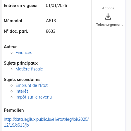
Entrée en vigueur
01/01/2026
Actions
save_alt
Mémorial
A613
Téléchargement
N° doc. parl.
8633
Auteur
Finances
Sujets principaux
Matière fiscale
Sujets secondaires
Emprunt de l'État
Intérêt
Impôt sur le revenu
Permalien
http://data.legilux.public.lu/eli/etat/leg/loi/2025/
12/19/a613/jo