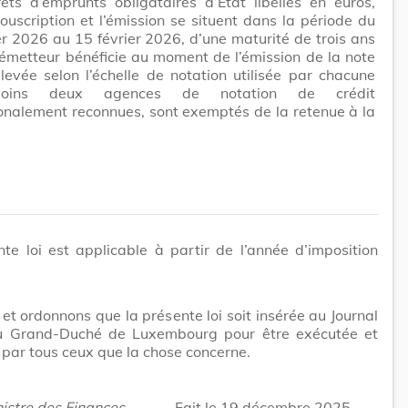
rêts d’emprunts obligataires d’État libellés en euros,
ouscription et l’émission se situent dans la période du
er 2026 au 15 février 2026, d’une maturité de trois ans
l’émetteur bénéficie au moment de l’émission de la note
élevée selon l’échelle de notation utilisée par chacune
oins deux agences de notation de crédit
ionalement reconnues, sont exemptés de la retenue à la
te loi est applicable à partir de l’année d’imposition
t ordonnons que la présente loi soit insérée au Journal
 du Grand-Duché de Luxembourg pour être exécutée et
par tous ceux que la chose concerne.
istre des Finances,
Fait le 19 décembre 2025.