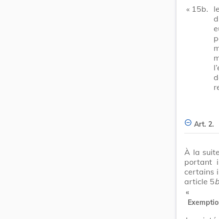
« 15b.
l
d
e
p
m
m
l
d
r
Art. 2.
À la suit
portant i
certains 
article 5
b
Exemption