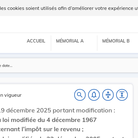
 cookies soient utilisés afin d’améliorer votre expérience ut
ACCUEIL
MÉMORIAL A
MÉMORIAL B
notifications_none
compress
expand
search
n vigueur
19 décembre 2025 portant modification :
a loi modifiée du 4 décembre 1967
ernant l’impôt sur le revenu ;