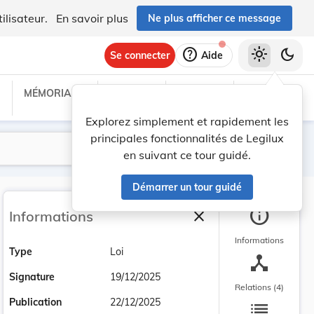
ilisateur.
En savoir plus
Ne plus afficher ce message
help
light_mode
dark_mode
Se connecter
Aide
MÉMORIAL C
TRAITÉS
PROJETS
TEXTES UE
Explorez simplement et rapidement les
principales fonctionnalités de Legilux
Lancer la recherche
Filtres
en suivant ce tour guidé.
Démarrer un tour guidé
info
close
Informations
Fermer la barre latéra
Informations
Type
Loi
device_hub
Signature
19/12/2025
Relations (4)
list
Publication
22/12/2025