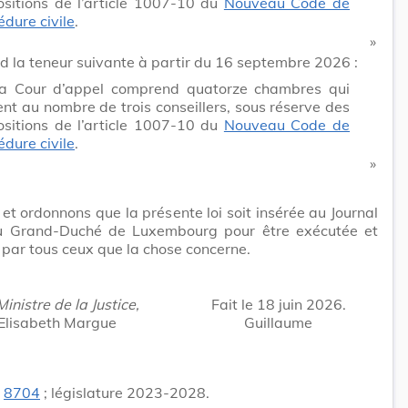
ositions de l’article 1007-10 du
Nouveau Code de
édure civile
.
​ »
nd la teneur suivante à partir du 16 septembre 2026 :
a Cour d’appel comprend quatorze chambres qui
ent au nombre de trois conseillers, sous réserve des
ositions de l’article 1007-10 du
Nouveau Code de
édure civile
.
​ »
t ordonnons que la présente loi soit insérée au Journal
 du Grand-Duché de Luxembourg pour être exécutée et
par tous ceux que la chose concerne.
inistre de la Justice,
Fait le 18 juin 2026.
Elisabeth Margue
Guillaume
.
8704
; législature 2023-2028.