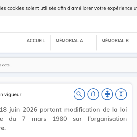
 cookies soient utilisés afin d’améliorer votre expérience ut
ACCUEIL
MÉMORIAL A
MÉMORIAL B
notifications_none
compress
expand
search
n vigueur
18 juin 2026 portant modification de la loi
ée du 7 mars 1980 sur l’organisation
re.