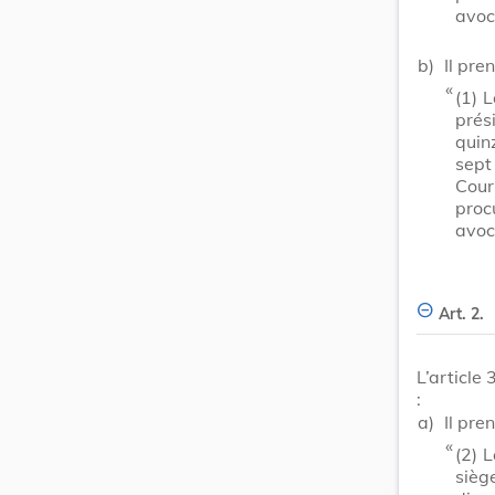
avoc
b)
Il pre
​ «
(1)
L
prés
quin
sept
Cour
proc
avoc
Art. 2.
L’article
:
a)
Il pre
​ «
(2)
L
sièg