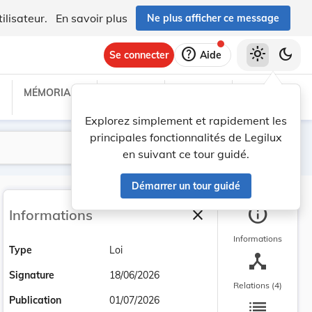
ilisateur.
En savoir plus
Ne plus afficher ce message
help
light_mode
dark_mode
Se connecter
Aide
MÉMORIAL C
TRAITÉS
PROJETS
TEXTES UE
Explorez simplement et rapidement les
principales fonctionnalités de Legilux
Lancer la recherche
Filtres
en suivant ce tour guidé.
Démarrer un tour guidé
info
close
Informations
Fermer la barre latéra
Informations
Type
Loi
device_hub
Signature
18/06/2026
Relations (4)
list
Publication
01/07/2026