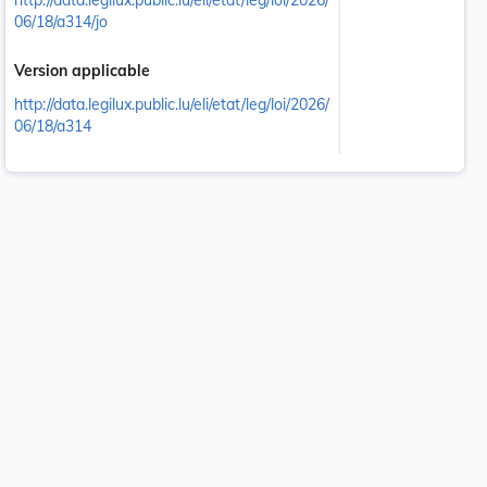
http://data.legilux.public.lu/eli/etat/leg/loi/2026/
06/18/a314/jo
Version applicable
http://data.legilux.public.lu/eli/etat/leg/loi/2026/
06/18/a314