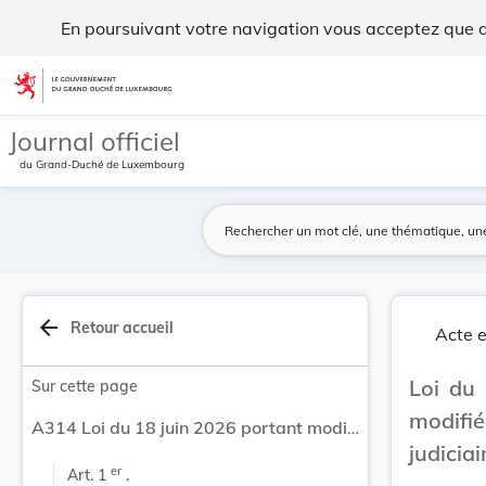
Loi du 18 juin 2026 portant modification de la ... - Legilux
En poursuivant votre navigation vous acceptez que des
Aller au contenu
Journal officiel
du Grand-Duché de Luxembourg
arrow_back
Retour accueil
Acte e
Loi du 
Sur cette page
modifi
A314 Loi du 18 juin 2026 portant modification de la loi modifiée du 7 mars 1980 sur l’organisation judiciaire.
judiciai
er
Art. 1 
 .