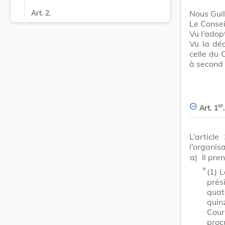
Nous Gui
Art. 2.
Le Consei
Vu l’adop
Vu la dé
celle du 
à second 
er
Art. 1
.
L’articl
l’organis
a)
Il pre
​ «
(1)
L
prés
quat
quin
Cour
proc