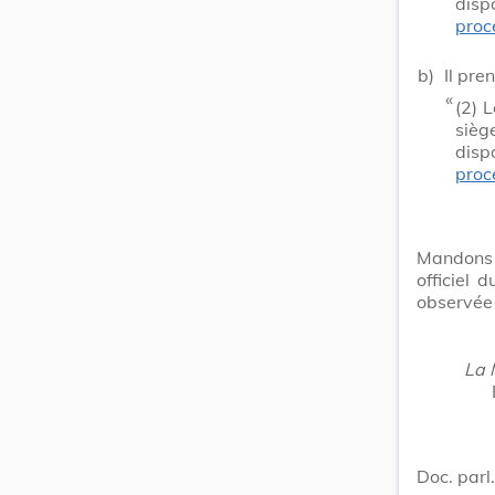
disp
proc
b)
Il pre
​ «
(2)
L
sièg
disp
proc
Mandons e
officiel
observée 
La M
Doc. parl