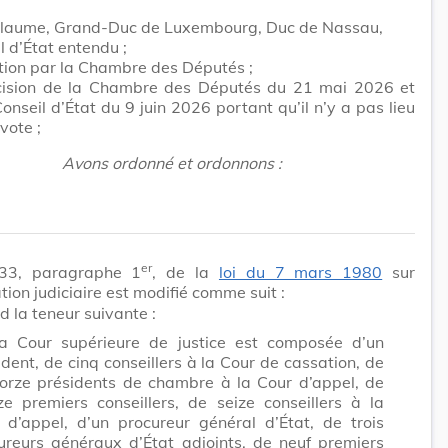
llaume, Grand-Duc de Luxembourg, Duc de Nassau,
l d’État entendu ;
tion par la Chambre des Députés ;
cision de la Chambre des Députés du 21 mai 2026 et
Conseil d’État du 9 juin 2026 portant qu’il n’y a pas lieu
vote ;
Avons ordonné et ordonnons :
er
e 33, paragraphe 1
, de la
loi du 7 mars 1980
sur
ation judiciaire est modifié comme suit :
nd la teneur suivante :
a Cour supérieure de justice est composée d’un
ident, de cinq conseillers à la Cour de cassation, de
orze présidents de chambre à la Cour d’appel, de
ze premiers conseillers, de seize conseillers à la
 d’appel, d’un procureur général d’État, de trois
ureurs généraux d’État adjoints, de neuf premiers