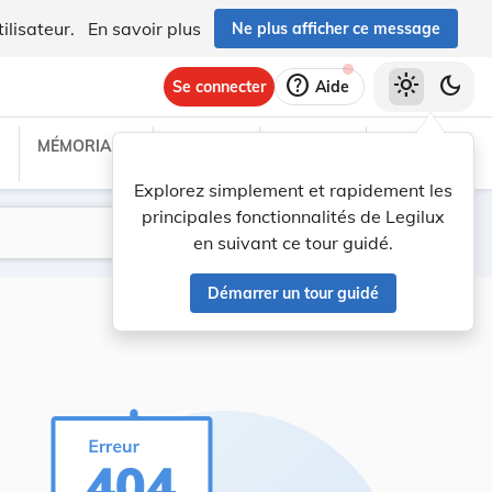
ilisateur.
En savoir plus
Ne plus afficher ce message
help
light_mode
dark_mode
Se connecter
Aide
MÉMORIAL C
TRAITÉS
PROJETS
TEXTES UE
Explorez simplement et rapidement les
principales fonctionnalités de Legilux
Lancer la recherche
Filtres
en suivant ce tour guidé.
Démarrer un tour guidé