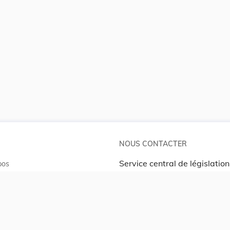
NOUS CONTACTER
Service central de législation
pos
5, rue Plaetis
ates
L-2338 LUXEMBOURG
info@legilux.public.lu
E-mail