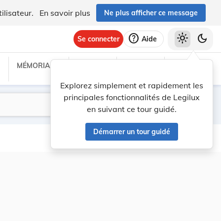
ilisateur.
En savoir plus
Ne plus afficher ce message
help
light_mode
dark_mode
Se connecter
Aide
MÉMORIAL C
TRAITÉS
PROJETS
TEXTES UE
Explorez simplement et rapidement les
principales fonctionnalités de Legilux
Lancer la recherche
Filtres
en suivant ce tour guidé.
Démarrer un tour guidé