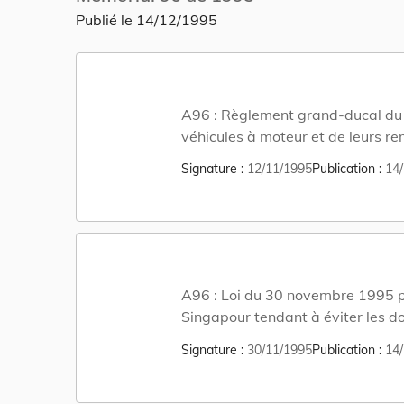
Publié le
14/12/1995
A96 :
Règlement grand-ducal du 1
véhicules à moteur et de leurs re
Signature
12/11/1995
Publication
14/
A96 :
Loi du 30 novembre 1995 p
Singapour tendant à éviter les dou
fortune, ainsi que du Protocole, 
Signature
30/11/1995
Publication
14/