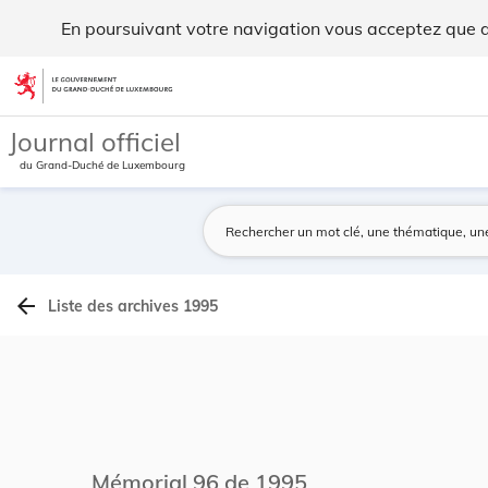
Archives du Mémorial A - Legilux
En poursuivant votre navigation vous acceptez que des
Aller au contenu
Journal officiel
du Grand-Duché de Luxembourg
arrow_back
Liste des archives 1995
Mémorial 96 de 1995