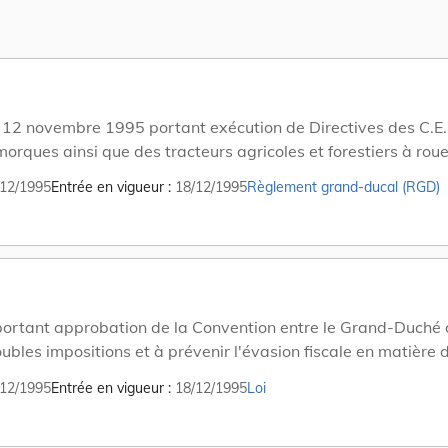
2 novembre 1995 portant exécution de Directives des C.E. r
morques ainsi que des tracteurs agricoles et forestiers à roue
12/1995
Entrée en vigueur
18/12/1995
Règlement grand-ducal (RGD)
ortant approbation de la Convention entre le Grand-Duché
bles impositions et à prévenir l'évasion fiscale en matière d
signés à Singapour, le 6 mars 1993.
12/1995
Entrée en vigueur
18/12/1995
Loi