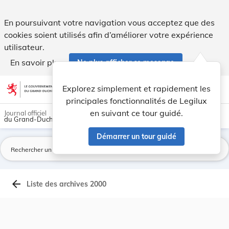
Archives du Mémorial A - Legilux
En poursuivant votre navigation vous acceptez que des
cookies soient utilisés afin d’améliorer votre expérience
utilisateur.
En savoir plus
Ne plus afficher ce message
Aller au contenu
help
light_mode
dark_mode
account_circle
Explorez simplement et rapidement les
Aide
principales fonctionnalités de Legilux
en suivant ce tour guidé.
Journal officiel
du Grand-Duché de Luxembourg
Démarrer un tour guidé
La
arrow_back
Liste des archives 2000