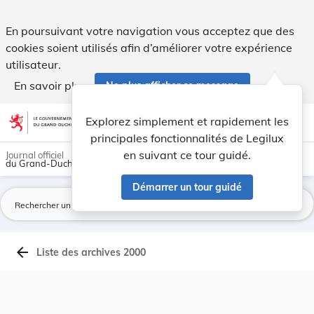
Archives du Mémorial A - Legilux
En poursuivant votre navigation vous acceptez que des
cookies soient utilisés afin d’améliorer votre expérience
utilisateur.
En savoir plus
Ne plus afficher ce message
Aller au contenu
help
light_mode
dark_mode
account_circle
Explorez simplement et rapidement les
Aide
principales fonctionnalités de Legilux
en suivant ce tour guidé.
Journal officiel
du Grand-Duché de Luxembourg
Démarrer un tour guidé
La
arrow_back
Liste des archives 2000