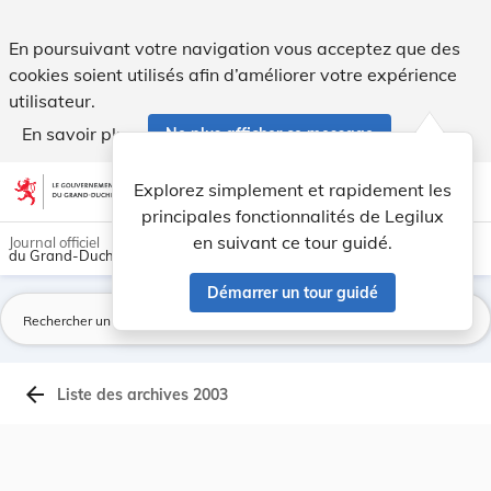
Archives du Mémorial A - Legilux
En poursuivant votre navigation vous acceptez que des
cookies soient utilisés afin d’améliorer votre expérience
utilisateur.
En savoir plus
Ne plus afficher ce message
Aller au contenu
help
light_mode
dark_mode
account_circle
Explorez simplement et rapidement les
Aide
principales fonctionnalités de Legilux
en suivant ce tour guidé.
Journal officiel
du Grand-Duché de Luxembourg
Démarrer un tour guidé
La
arrow_back
Liste des archives 2003