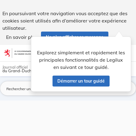
Page introuvable - Legilux
En poursuivant votre navigation vous acceptez que des
cookies soient utilisés afin d’améliorer votre expérience
utilisateur.
En savoir plus
Ne plus afficher ce message
Aller au contenu
help
light_mode
dark_mode
account_circle
Explorez simplement et rapidement les
Aide
principales fonctionnalités de Legilux
en suivant ce tour guidé.
Journal officiel
du Grand-Duché de Luxembourg
Démarrer un tour guidé
La