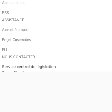
Abonnements
RSS
ASSISTANCE
Aide et à propos
Projet Casemates
ELI
NOUS CONTACTER
Service central de législation
5, rue Plaetis
L-2338 LUXEMBOURG
info@legilux.public.lu
E-mail
My LegiBox
, votre espace personnel.