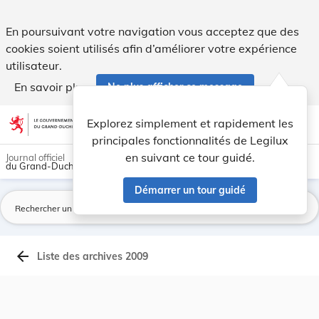
Archives du Mémorial A - Legilux
En poursuivant votre navigation vous acceptez que des
cookies soient utilisés afin d’améliorer votre expérience
utilisateur.
En savoir plus
Ne plus afficher ce message
Aller au contenu
help
light_mode
dark_mode
account_circle
Explorez simplement et rapidement les
Aide
principales fonctionnalités de Legilux
en suivant ce tour guidé.
Journal officiel
du Grand-Duché de Luxembourg
Démarrer un tour guidé
La
arrow_back
Liste des archives 2009