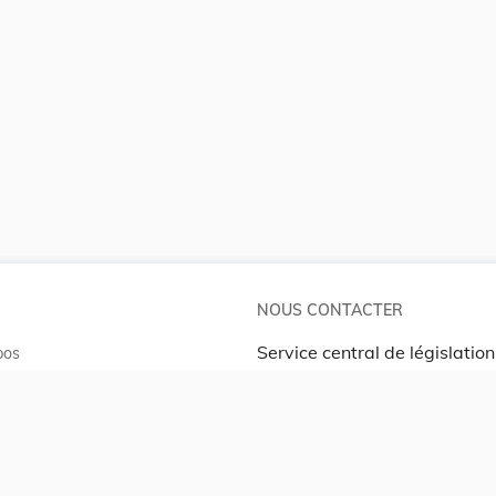
NOUS CONTACTER
Service central de législation
pos
5, rue Plaetis
ates
L-2338 LUXEMBOURG
info@legilux.public.lu
E-mail