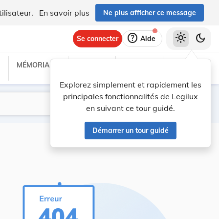
ilisateur.
En savoir plus
Ne plus afficher ce message
help
light_mode
dark_mode
Se connecter
Aide
MÉMORIAL C
TRAITÉS
PROJETS
TEXTES UE
Explorez simplement et rapidement les
principales fonctionnalités de Legilux
Lancer la recherche
Filtres
en suivant ce tour guidé.
Démarrer un tour guidé