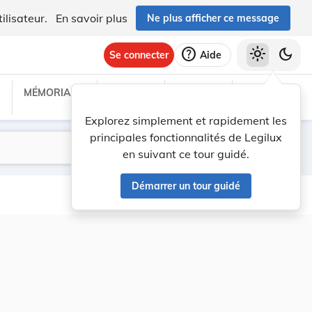
ilisateur.
En savoir plus
Ne plus afficher ce message
help
light_mode
dark_mode
Se connecter
Aide
MÉMORIAL C
TRAITÉS
PROJETS
TEXTES UE
Explorez simplement et rapidement les
principales fonctionnalités de Legilux
Lancer la recherche
Filtres
en suivant ce tour guidé.
Démarrer un tour guidé