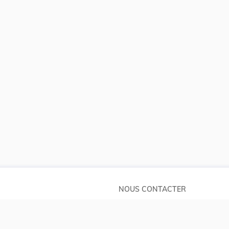
NOUS CONTACTER
Service central de législation
pos
5, rue Plaetis