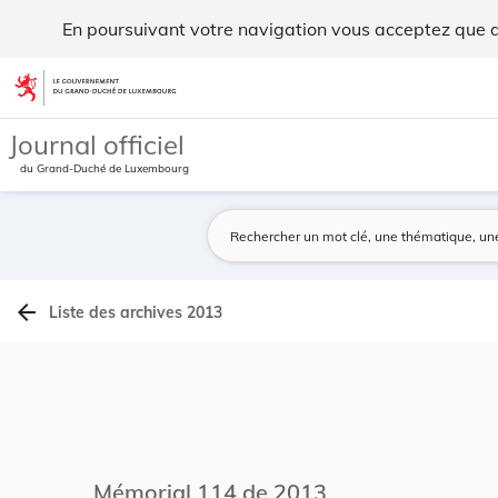
Archives du Mémorial A - Legilux
En poursuivant votre navigation vous acceptez que des
Aller au contenu
Journal officiel
du Grand-Duché de Luxembourg
arrow_back
Liste des archives 2013
Mémorial 114 de 2013