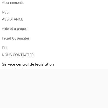
Abonnements
RSS
ASSISTANCE
Aide et à propos
Projet Casemates
ELI
NOUS CONTACTER
Service central de législation
5, rue Plaetis
L-2338 LUXEMBOURG
info@legilux.public.lu
E-mail
My LegiBox
, votre espace personnel.