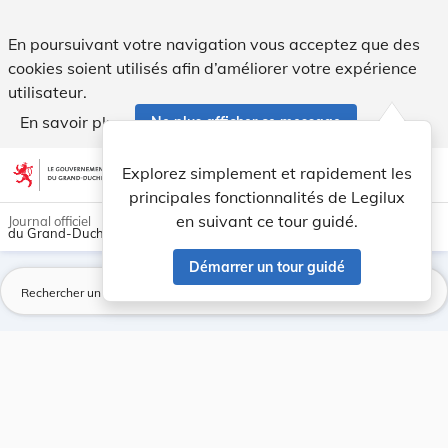
Page introuvable - Legilux
En poursuivant votre navigation vous acceptez que des
cookies soient utilisés afin d’améliorer votre expérience
utilisateur.
En savoir plus
Ne plus afficher ce message
Aller au contenu
help
light_mode
dark_mode
account_circle
Explorez simplement et rapidement les
Aide
principales fonctionnalités de Legilux
en suivant ce tour guidé.
Journal officiel
du Grand-Duché de Luxembourg
Démarrer un tour guidé
La