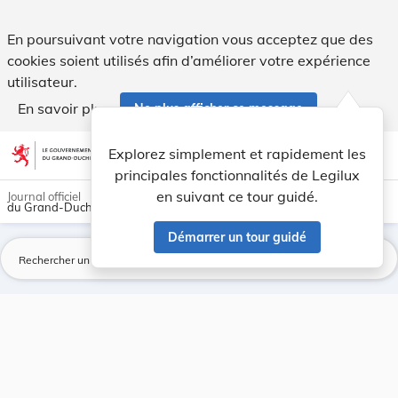
Page introuvable - Legilux
En poursuivant votre navigation vous acceptez que des
cookies soient utilisés afin d’améliorer votre expérience
utilisateur.
En savoir plus
Ne plus afficher ce message
Aller au contenu
help
light_mode
dark_mode
account_circle
Explorez simplement et rapidement les
Aide
principales fonctionnalités de Legilux
en suivant ce tour guidé.
Journal officiel
du Grand-Duché de Luxembourg
Démarrer un tour guidé
La