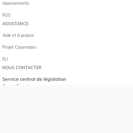
Abonnements
RSS
ASSISTANCE
Aide et à propos
Projet Casemates
ELI
NOUS CONTACTER
Service central de législation
5, rue Plaetis
L-2338 LUXEMBOURG
info@legilux.public.lu
E-mail
My LegiBox
, votre espace personnel.