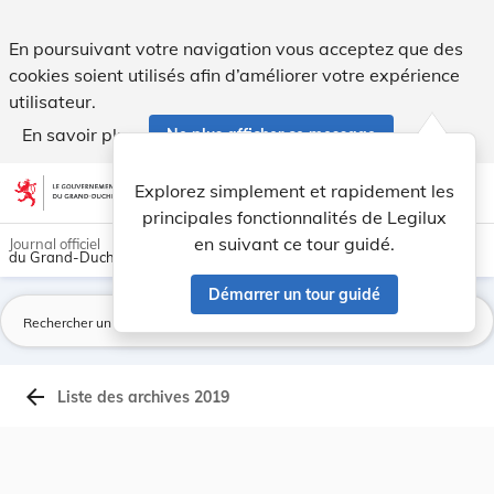
Archives du Mémorial A - Legilux
En poursuivant votre navigation vous acceptez que des
cookies soient utilisés afin d’améliorer votre expérience
utilisateur.
En savoir plus
Ne plus afficher ce message
Aller au contenu
help
light_mode
dark_mode
account_circle
Explorez simplement et rapidement les
Aide
principales fonctionnalités de Legilux
en suivant ce tour guidé.
Journal officiel
du Grand-Duché de Luxembourg
Démarrer un tour guidé
La
arrow_back
Liste des archives 2019