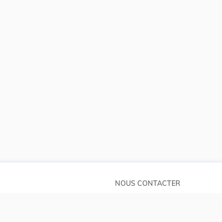
NOUS CONTACTER
Service central de législation
pos
5, rue Plaetis