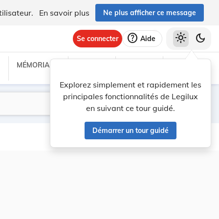
ilisateur.
En savoir plus
Ne plus afficher ce message
help
light_mode
dark_mode
Se connecter
Aide
MÉMORIAL C
TRAITÉS
PROJETS
TEXTES UE
Explorez simplement et rapidement les
principales fonctionnalités de Legilux
Lancer la recherche
Filtres
en suivant ce tour guidé.
Démarrer un tour guidé