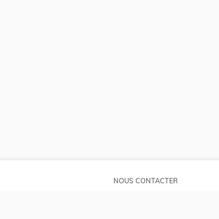
NOUS CONTACTER
Service central de législation
pos
5, rue Plaetis