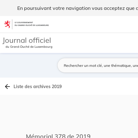
Archives du Mémorial A - Legilux
En poursuivant votre navigation vous acceptez que des
Aller au contenu
Journal officiel
du Grand-Duché de Luxembourg
arrow_back
Liste des archives 2019
Mémorial 378 de 2019