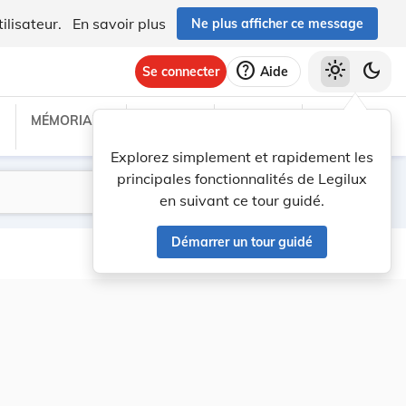
ilisateur.
En savoir plus
Ne plus afficher ce message
help
light_mode
dark_mode
Se connecter
Aide
MÉMORIAL C
TRAITÉS
PROJETS
TEXTES UE
Explorez simplement et rapidement les
principales fonctionnalités de Legilux
Lancer la recherche
Filtres
en suivant ce tour guidé.
Démarrer un tour guidé