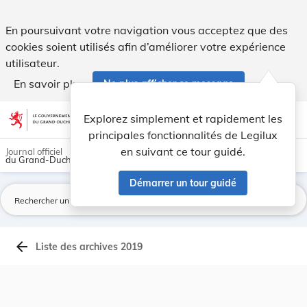
Archives du Mémorial A - Legilux
En poursuivant votre navigation vous acceptez que des
cookies soient utilisés afin d’améliorer votre expérience
utilisateur.
En savoir plus
Ne plus afficher ce message
Aller au contenu
help
light_mode
dark_mode
account_circle
Explorez simplement et rapidement les
Aide
principales fonctionnalités de Legilux
en suivant ce tour guidé.
Journal officiel
du Grand-Duché de Luxembourg
Démarrer un tour guidé
La
arrow_back
Liste des archives 2019