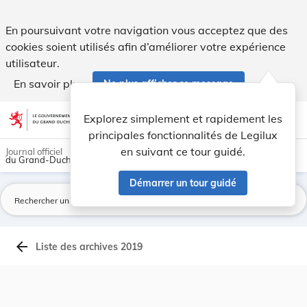
Archives du Mémorial A - Legilux
En poursuivant votre navigation vous acceptez que des
cookies soient utilisés afin d’améliorer votre expérience
utilisateur.
En savoir plus
Ne plus afficher ce message
Aller au contenu
help
light_mode
dark_mode
account_circle
Explorez simplement et rapidement les
Aide
principales fonctionnalités de Legilux
en suivant ce tour guidé.
Journal officiel
du Grand-Duché de Luxembourg
Démarrer un tour guidé
La
arrow_back
Liste des archives 2019