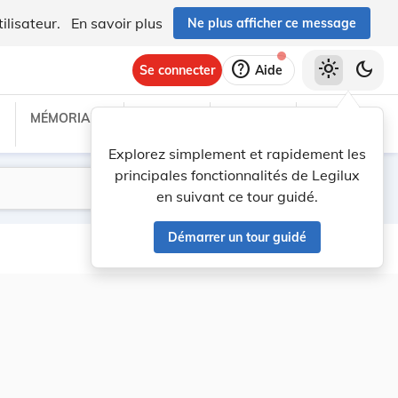
ilisateur.
En savoir plus
Ne plus afficher ce message
help
light_mode
dark_mode
Se connecter
Aide
MÉMORIAL C
TRAITÉS
PROJETS
TEXTES UE
Explorez simplement et rapidement les
principales fonctionnalités de Legilux
Lancer la recherche
Filtres
en suivant ce tour guidé.
Démarrer un tour guidé