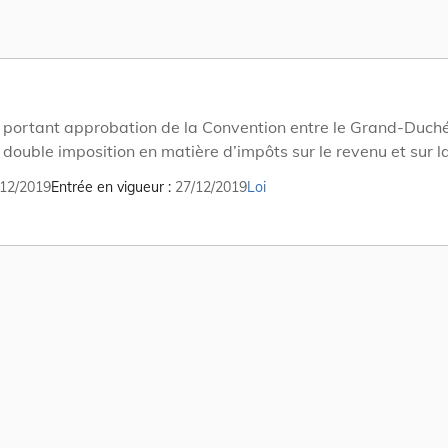
portant approbation de la Convention entre le Grand-Duch
a double imposition en matière d’impôts sur le revenu et sur l
 et du Protocole y relatif, faits à Washington, le 13 avril 2019
12/2019
Entrée en vigueur
27/12/2019
Loi