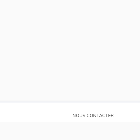
NOUS CONTACTER
Service central de législation
pos
5, rue Plaetis