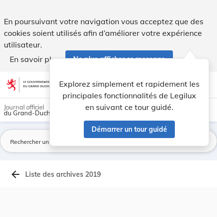
Archives du Mémorial A - Legilux
En poursuivant votre navigation vous acceptez que des
cookies soient utilisés afin d’améliorer votre expérience
utilisateur.
En savoir plus
Ne plus afficher ce message
Aller au contenu
help
light_mode
dark_mode
account_circle
Explorez simplement et rapidement les
Aide
principales fonctionnalités de Legilux
en suivant ce tour guidé.
Journal officiel
du Grand-Duché de Luxembourg
Démarrer un tour guidé
La
arrow_back
Liste des archives 2019