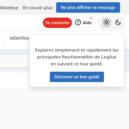
ilisateur.
En savoir plus
Ne plus afficher ce message
help
light_mode
dark_mode
Se connecter
Aide
MÉMORIAL C
TRAITÉS
PROJETS
TEXTES UE
Explorez simplement et rapidement les
principales fonctionnalités de Legilux
Lancer la recherche
Filtres
en suivant ce tour guidé.
Démarrer un tour guidé