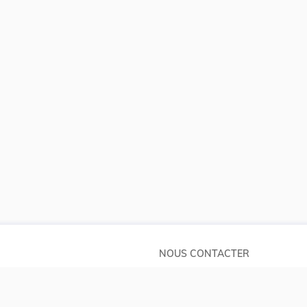
NOUS CONTACTER
Service central de législation
pos
5, rue Plaetis