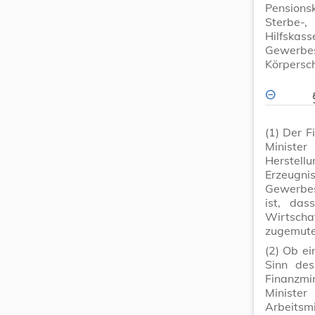
Pension
Sterbe-
Hilfskass
Gewerbest
Körpersch
(1)
Der F
Ministe
Herstel
Erzeugni
Gewerbes
ist, das
Wirtscha
zugemute
(2)
Ob ei
Sinn des
Finanzmi
Ministe
Arbeitsmi