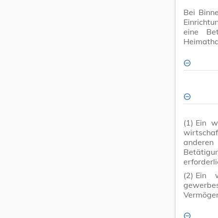
Bei Binne
Einrichtu
eine Be
Heimathaf
(1)
Ein w
wirtschaf
anderen 
Betätigun
erforderli
(2)
Ein w
gewerbe
Vermögen