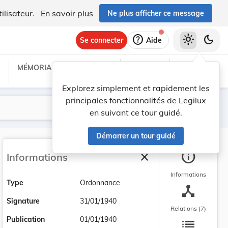
ilisateur.
En savoir plus
Ne plus afficher ce message
help
light_mode
dark_mode
Se connecter
Aide
MÉMORIAL C
TRAITÉS
PROJETS
TEXTES UE
Explorez simplement et rapidement les
principales fonctionnalités de Legilux
Lancer la recherche
Filtres
en suivant ce tour guidé.
Démarrer un tour guidé
info
close
Informations
Fermer la barre latéra
Informations
Type
Ordonnance
device_hub
Signature
31/01/1940
Relations (7)
list
Publication
01/01/1940