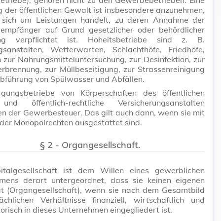
 der öffentlichen Gewalt ist insbesondere anzunehmen,
sich um Leistungen handelt, zu deren Annahme der
sempfänger auf Grund gesetzlicher oder behördlicher
ng verpflichtet ist. Hoheitsbetriebe sind z. B.
gsanstalten, Wetterwarten, Schlachthöfe, Friedhöfe,
 zur Nahrungsmitteluntersuchung, zur Desinfektion, zur
rbrennung, zur Müllbeseitigung, zur Strassenreinigung
Abführung von Spülwasser und Abfällen.
rgungsbetriebe von Körperschaften des öffentlichen
nd öffentlich-rechtliche Versicherungsanstalten
en der Gewerbesteuer. Das gilt auch dann, wenn sie mit
er Monopolrechten ausgestattet sind.
§ 2 - Organgesellschaft.
italgesellschaft ist dem Willen eines gewerblichen
mens derart untergeordnet, dass sie keinen eigenen
at (Organgesellschaft), wenn sie nach dem Gesamtbild
ächlichen Verhältnisse finanziell, wirtschaftlich und
orisch in dieses Unternehmen eingegliedert ist.