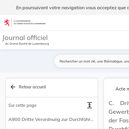
Dritte Verordnung zur Durchführung des Gewerbes... - Legil
En poursuivant votre navigation vous acceptez que des
Aller au contenu
Journal officiel
du Grand-Duché de Luxembourg
arrow_back
Retour accueil
Acte m
C. Dr
expand
Sur cette page
Gewerb
A900 Dritte Verordnung zur Durchführung des Gewerbesteuergesetzes Vom 31. Januar 1940.
der Fas
Durc