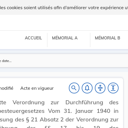
ux
 cookies soient utilisés afin d’améliorer votre expérience ut
ACCUEIL
MÉMORIAL A
MÉMORIAL B
notifications_none
compress
expand
search
odifié
Acte en vigueur
itte Verordnung zur Durchführung des
esteuergesetzes Vom 31. Januar 1940 in
sung des § 21 Absatz 2 der Verordnung zur
hführung der §§ 17 bis 19 des