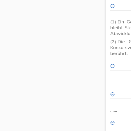
(1)
Ein G
bleibt S
Abwicklu
(2)
Die G
Konkursv
berührt.
......
......