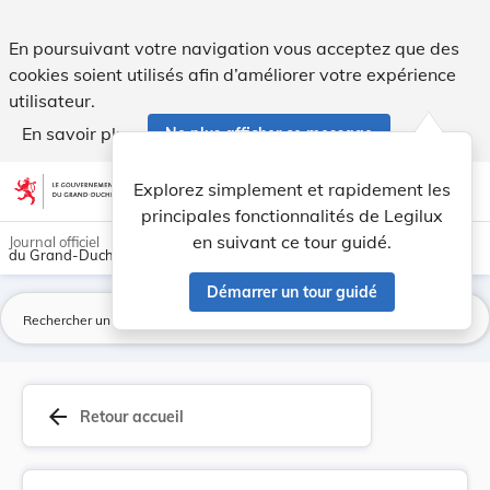
Convention européenne sur la violence et les dé... - Legilux
En poursuivant votre navigation vous acceptez que des
cookies soient utilisés afin d’améliorer votre expérience
utilisateur.
En savoir plus
Ne plus afficher ce message
Aller au contenu
help
light_mode
dark_mode
account_circle
Explorez simplement et rapidement les
Aide
principales fonctionnalités de Legilux
en suivant ce tour guidé.
Journal officiel
du Grand-Duché de Luxembourg
Démarrer un tour guidé
La
arrow_back
Retour accueil