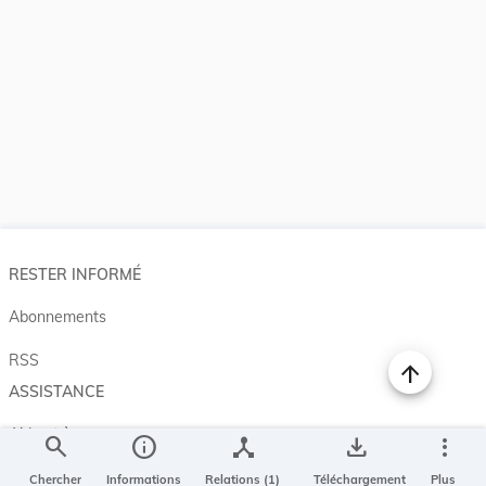
RESTER INFORMÉ
Abonnements
RSS
ASSISTANCE
Aide et à propos
search
info
device_hub
save_alt
more_vert
Projet Casemates
Chercher
Informations
Relations (1)
Téléchargement
Plus