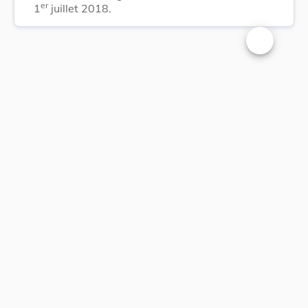
er
1
juillet 2018.
Changer la t