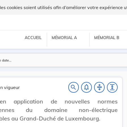
 cookies soient utilisés afin d’améliorer votre expérience ut
ACCUEIL
MÉMORIAL A
MÉMORIAL B
notifications_none
compress
expand
search
n vigueur
en application de nouvelles normes
éennes du domaine non-électrique
ables au Grand-Duché de Luxembourg.