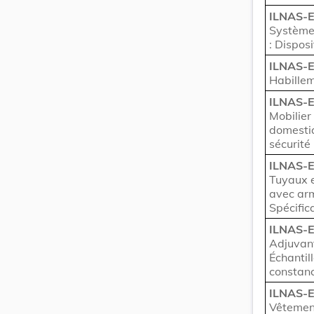
ILNAS-
Systèmes
: Dispos
ILNAS-E
Habillem
ILNAS-
Mobilier 
domestiq
sécurité
ILNAS-
Tuyaux e
avec arm
Spécific
ILNAS-E
Adjuvant
Échantil
constan
ILNAS-
Vêtement