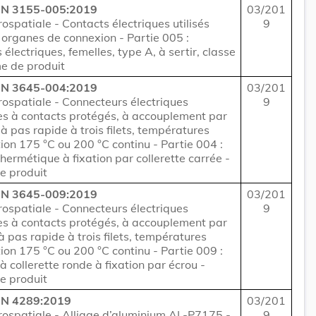
EN 3155-005:2019
03/201
rospatiale - Contacts électriques utilisés
9
 organes de connexion - Partie 005 :
électriques, femelles, type A, à sertir, classe
e de produit
EN 3645-004:2019
03/201
rospatiale - Connecteurs électriques
9
res à contacts protégés, à accouplement par
 à pas rapide à trois filets, températures
ation 175 °C ou 200 °C continu - Partie 004 :
ermétique à fixation par collerette carrée -
e produit
EN 3645-009:2019
03/201
rospatiale - Connecteurs électriques
9
res à contacts protégés, à accouplement par
 à pas rapide à trois filets, températures
ation 175 °C ou 200 °C continu - Partie 009 :
 collerette ronde à fixation par écrou -
e produit
EN 4289:2019
03/201
rospatiale - Alliage d’aluminium AL-P7175 -
9