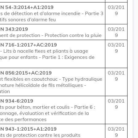
EN 54-3:2014+A1:2019
03/201
 de détection et d’alarme incendie - Partie 3
9
itifs sonores d’alarme feu
N 343:2019
03/201
ent de protection - Protection contre la pluie
9
EN 716-1:2017+AC:2019
03/201
- Lits à nacelle fixes et pliants à usage
9
ue pour enfants - Partie 1 : Exigences de
EN 856:2015+AC:2019
03/201
t flexibles en caoutchouc - Type hydraulique
9
ature hélicoïdale de fils métalliques -
ation
N 934-6:2019
03/201
s pour béton, mortier et coulis - Partie 6 :
9
lonnage, évaluation et vérification de la
ce des performances
EN 943-1:2015+A1:2019
03/201
s de protection contre les produits
9