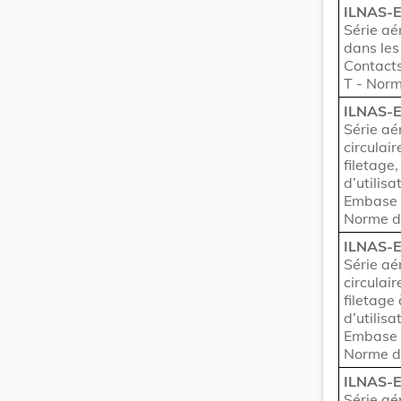
ILNAS-
Série aé
dans les
Contacts 
T - Norm
ILNAS-
Série aé
circulai
filetage,
d’utilis
Embase h
Norme d
ILNAS-
Série aé
circulai
filetage
d’utilis
Embase à
Norme d
ILNAS-
Série aé