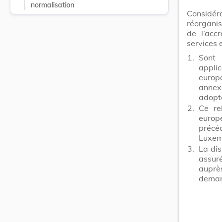
normalisation
Considé
réorganis
de l’acc
services 
1.
Sont 
appli
europ
annex
adopt
2.
Ce re
europ
précé
Luxem
3.
La dis
assur
auprè
deman