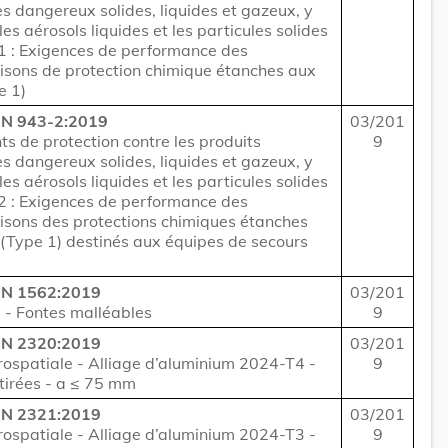
s dangereux solides, liquides et gazeux, y
les aérosols liquides et les particules solides
 1 : Exigences de performance des
sons de protection chimique étanches aux
e 1)
N 943-2:2019
03/201
s de protection contre les produits
9
s dangereux solides, liquides et gazeux, y
les aérosols liquides et les particules solides
 2 : Exigences de performance des
sons des protections chimiques étanches
(Type 1) destinés aux équipes de secours
EN 1562:2019
03/201
 - Fontes malléables
9
EN 2320:2019
03/201
rospatiale - Alliage d’aluminium 2024-T4 -
9
tirées - a ≤ 75 mm
EN 2321:2019
03/201
rospatiale - Alliage d’aluminium 2024-T3 -
9