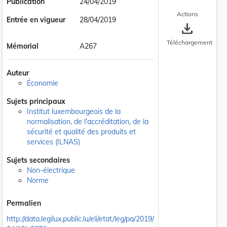
Publication
24/04/2019
Actions
Entrée en vigueur
28/04/2019
save_alt
Téléchargement
Mémorial
A267
Auteur
Économie
Sujets principaux
Institut luxembourgeois de la
normalisation, de l'accréditation, de la
sécurité et qualité des produits et
services (ILNAS)
Sujets secondaires
Non-électrique
Norme
Permalien
http://data.legilux.public.lu/eli/etat/leg/pa/2019/