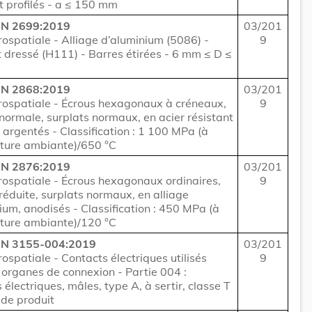
t profilés - a ≤ 150 mm
EN 2699:2019
03/201
rospatiale - Alliage d’aluminium (5086) -
9
t dressé (H111) - Barres étirées - 6 mm ≤ D ≤
EN 2868:2019
03/201
rospatiale - Écrous hexagonaux à créneaux,
9
normale, surplats normaux, en acier résistant
 argentés - Classification : 1 100 MPa (à
ture ambiante)/650 °C
EN 2876:2019
03/201
rospatiale - Écrous hexagonaux ordinaires,
9
réduite, surplats normaux, en alliage
ium, anodisés - Classification : 450 MPa (à
ture ambiante)/120 °C
EN 3155-004:2019
03/201
rospatiale - Contacts électriques utilisés
9
 organes de connexion - Partie 004 :
 électriques, mâles, type A, à sertir, classe T
de produit