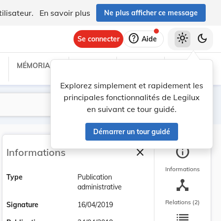
ilisateur.
En savoir plus
Ne plus afficher ce message
help
light_mode
dark_mode
Se connecter
Aide
MÉMORIAL C
TRAITÉS
PROJETS
TEXTES UE
Explorez simplement et rapidement les
principales fonctionnalités de Legilux
Lancer la recherche
Filtres
en suivant ce tour guidé.
Démarrer un tour guidé
info
close
Informations
Fermer la barre latéra
Informations
Type
Publication
device_hub
administrative
Relations (2)
Signature
16/04/2019
list