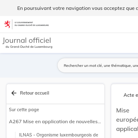
Mise en application de nouvelles normes europée... - Legilux
En poursuivant votre navigation vous acceptez que des
Aller au contenu
Journal officiel
du Grand-Duché de Luxembourg
arrow_back
Retour accueil
Acte e
Mise 
Sur cette page
europ
A267 Mise en application de nouvelles normes européennes du domaine non-électrique applicables au Grand-Duché de Luxembourg.
applic
ILNAS - Organisme luxembourgeois de 