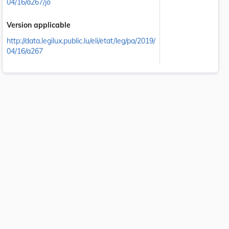
04/16/a267/jo
Version applicable
http://data.legilux.public.lu/eli/etat/leg/pa/2019/
04/16/a267