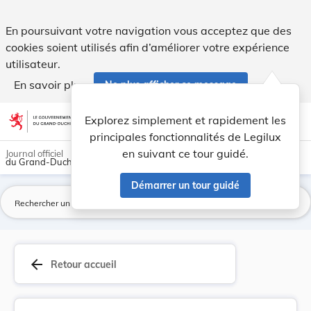
Mise en application de nouvelles normes europée... - Legilux
En poursuivant votre navigation vous acceptez que des
cookies soient utilisés afin d’améliorer votre expérience
utilisateur.
En savoir plus
Ne plus afficher ce message
Aller au contenu
help
light_mode
dark_mode
account_circle
Explorez simplement et rapidement les
Aide
principales fonctionnalités de Legilux
en suivant ce tour guidé.
Journal officiel
du Grand-Duché de Luxembourg
Démarrer un tour guidé
La
arrow_back
Retour accueil