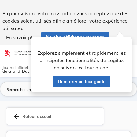
Avis officiel conformément à l’article 18, alin... - Legilux
En poursuivant votre navigation vous acceptez que des
cookies soient utilisés afin d’améliorer votre expérience
utilisateur.
En savoir plus
Ne plus afficher ce message
Aller au contenu
help
light_mode
dark_mode
account_circle
Explorez simplement et rapidement les
Aide
principales fonctionnalités de Legilux
en suivant ce tour guidé.
Journal officiel
du Grand-Duché de Luxembourg
Démarrer un tour guidé
La
arrow_back
Retour accueil