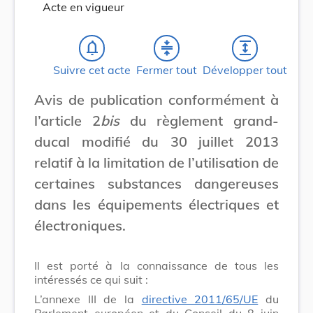
Acte en vigueur
notifications_none
compress
expand
Suivre cet acte
Fermer tout
Développer tout
Avis de publication conformément à
l’article 2
bis
du règlement grand-
ducal modifié du 30 juillet 2013
relatif à la limitation de l’utilisation de
certaines substances dangereuses
dans les équipements électriques et
électroniques.
Il est porté à la connaissance de tous les
intéressés ce qui suit :
L’annexe III de la
directive 2011/65/UE
du
Parlement européen et du Conseil du 8 juin