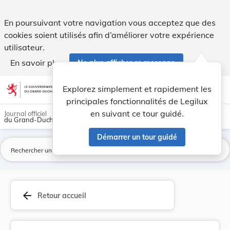
Avis de publication conformément à l’article 2b... - Legilux
En poursuivant votre navigation vous acceptez que des
cookies soient utilisés afin d’améliorer votre expérience
utilisateur.
En savoir plus
Ne plus afficher ce message
Aller au contenu
help
light_mode
dark_mode
account_circle
Explorez simplement et rapidement les
Aide
principales fonctionnalités de Legilux
en suivant ce tour guidé.
Journal officiel
du Grand-Duché de Luxembourg
Démarrer un tour guidé
La
arrow_back
Retour accueil