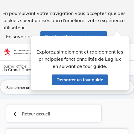
Décision du Gouvernement en conseil du 18 octob... - Legilu
En poursuivant votre navigation vous acceptez que des
cookies soient utilisés afin d’améliorer votre expérience
utilisateur.
En savoir plus
Ne plus afficher ce message
Aller au contenu
help
light_mode
dark_mode
account_circle
Explorez simplement et rapidement les
Aide
principales fonctionnalités de Legilux
en suivant ce tour guidé.
Journal officiel
du Grand-Duché de Luxembourg
Démarrer un tour guidé
La
arrow_back
Retour accueil