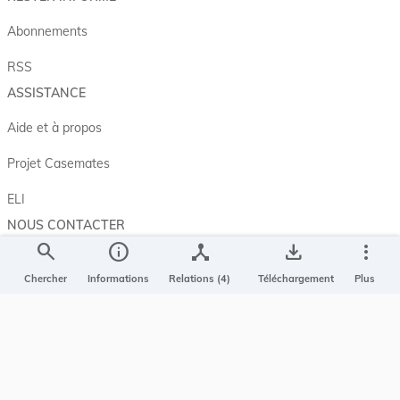
Abonnements
RSS
ASSISTANCE
Aide et à propos
Projet Casemates
ELI
NOUS CONTACTER
search
info
device_hub
save_alt
more_vert
Service central de législation
5, rue Plaetis
Chercher
Informations
Relations (4)
Téléchargement
Plus
L-2338 LUXEMBOURG
info@legilux.public.lu
E-mail
My LegiBox
, votre espace personnel.