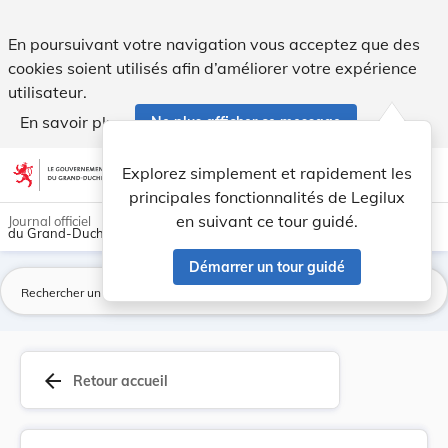
Protocole d'Accord signé en exécution de l'arti... - Legilux
En poursuivant votre navigation vous acceptez que des
cookies soient utilisés afin d’améliorer votre expérience
utilisateur.
En savoir plus
Ne plus afficher ce message
Aller au contenu
help
light_mode
dark_mode
account_circle
Explorez simplement et rapidement les
Aide
principales fonctionnalités de Legilux
en suivant ce tour guidé.
Journal officiel
du Grand-Duché de Luxembourg
Démarrer un tour guidé
La
arrow_back
Retour accueil