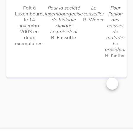
Fait à
Pour la société
Le
Pour
Luxembourg,
luxembourgeoise
conseiller
l'union
le 14
de biologie
B. Weber
des
novembre
clinique
caisses
2003 en
Le président
de
deux
R. Fassotte
maladie
exemplaires.
Le
président
R. Kieffer
Changer la t