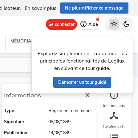
ilisateur.
En savoir plus
Ne plus afficher ce message
help
light_mode
dark_mode
Se connecter
Aide
MÉMORIAL C
TRAITÉS
PROJETS
TEXTES UE
Explorez simplement et rapidement les
principales fonctionnalités de Legilux
Lancer la recherche
Filtres
en suivant ce tour guidé.
Démarrer un tour guidé
info
close
Informations
Fermer la barre latéra
Informations
Type
Règlement communal
device_hub
Signature
08/08/1849
Relations (1)
list
Publication
14/08/1849