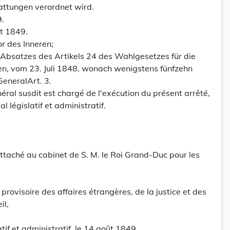
attungen verordnet wird.
.
t 1849.
r des Inneren;
 Absatzes des Artikels 24 des Wahlgesetzes für die
, vom 23. Juli 1848, wonach wenigstens fünfzehn
GeneralArt. 3.
ral susdit est chargé de l'exécution du présent arrêté,
l législatif et administratif.
attaché au cabinet de S. M. le Roi Grand-Duc pour les
rovisoire des affaires étrangères, de la justice et des
il,
tif et administratif, le 14 août 1849.