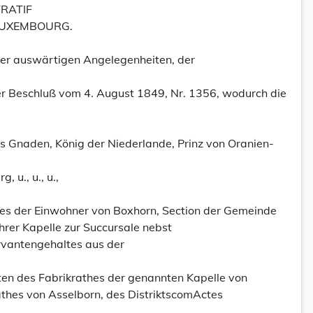
TRATIF
LUXEMBOURG.
der auswärtigen Angelegenheiten, der
er Beschluß vom 4. August 1849, Nr. 1356, wodurch die
es Gnaden, König der Niederlande, Prinz von Oranien-
 u., u., u.,
es der Einwohner von Boxhorn, Section der Gemeinde
hrer Kapelle zur Succursale nebst
rvantengehaltes aus der
ten des Fabrikrathes der genannten Kapelle von
thes von Asselborn, des DistriktscomActes