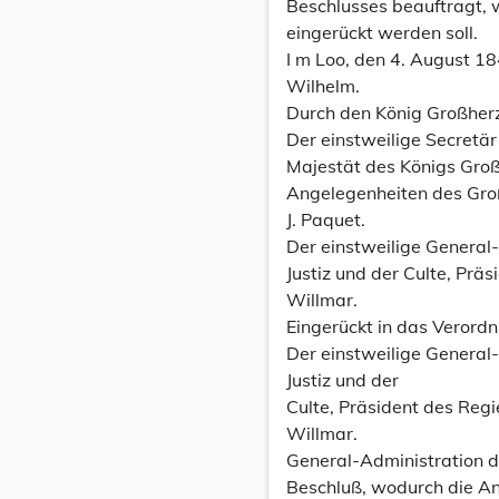
Beschlusses beauftragt, 
eingerückt werden soll.
I m Loo, den 4. August 18
Wilhelm.
Durch den König Großher
Der einstweilige Secretä
Majestät des Königs Groß
Angelegenheiten des Gr
J. Paquet.
Der einstweilige General
Justiz und der Culte, Prä
Willmar.
Eingerückt in das Verord
Der einstweilige General
Justiz und der
Culte, Präsident des Regi
Willmar.
General-Administration d
Beschluß, wodurch die Anf