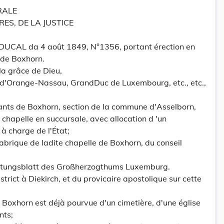
RALE
ES, DE LA JUSTICE
AL da 4 août 1849, N°1356, portant érection en
 de Boxhorn.
la grâce de Dieu,
 d'Orange-Nassau, GrandDuc de Luxembourg, etc., etc.,
nts de Boxhorn, section de la commune d'Asselborn,
r chapelle en succursale, avec allocation d 'un
à charge de l'État;
fabrique de ladite chapelle de Boxhorn, du conseil
tungsblatt des Großherzogthums Luxemburg.
rict à Diekirch, et du provicaire apostolique sur cette
 Boxhorn est déjà pourvue d'un cimetière, d'une église
nts;