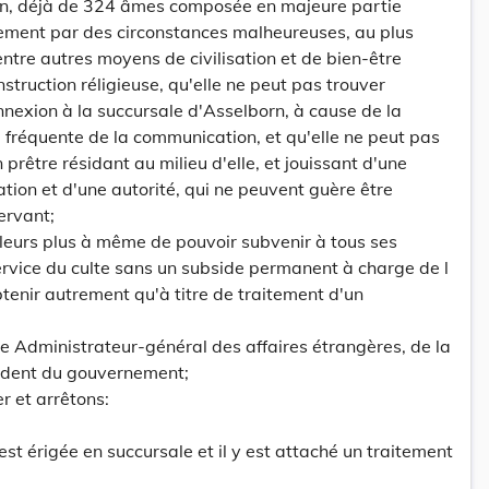
on, déjà de 324 âmes composée en majeure partie
itement par des circonstances malheureuses, au plus
entre autres moyens de civilisation et de bien-être
struction réligieuse, qu'elle ne peut pas trouver
nexion à la succursale d'Asselborn, à cause de la
té fréquente de la communication, et qu'elle ne peut pas
 prêtre résidant au milieu d'elle, et jouissant d'une
ation et d'une autorité, qui ne peuvent guère être
ervant;
illeurs plus à même de pouvoir subvenir à tous ses
rvice du culte sans un subside permanent à charge de l
obtenir autrement qu'à titre de traitement d'un
re Administrateur-général des affaires étrangères, de la
ésident du gouvernement;
r et arrêtons:
st érigée en succursale et il y est attaché un traitement