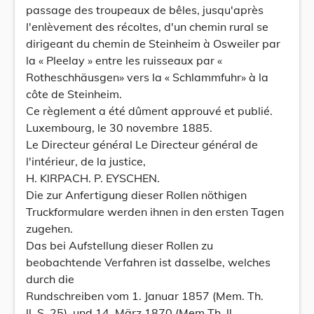
passage des troupeaux de bêles, jusqu'après
l'enlèvement des récoltes, d'un chemin rural se
dirigeant du chemin de Steinheim à Osweiler par
la « Pleelay » entre les ruisseaux par «
Rotheschhäusgen» vers la « Schlammfuhr» à la
côte de Steinheim.
Ce règlement a été dûment approuvé et publié.
Luxembourg, le 30 novembre 1885.
Le Directeur général Le Directeur général de
l'intérieur, de la justice,
H. KlRPACH. P. EYSCHEN.
Die zur Anfertigung dieser Rollen nöthigen
Truckformulare werden ihnen in den ersten Tagen
zugehen.
Das bei Aufstellung dieser Rollen zu
beobachtende Verfahren ist dasselbe, welches
durch die
Rundschreiben vom 1. Januar 1857 (Mem. Th.
ll, S. 25), und 14. März 1870 (Mem Th. ll,