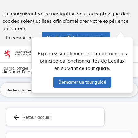
Règlement du 24 septembre 1885 décrétant la fer... - Legil
En poursuivant votre navigation vous acceptez que des
cookies soient utilisés afin d’améliorer votre expérience
utilisateur.
En savoir plus
Ne plus afficher ce message
Aller au contenu
help
light_mode
dark_mode
account_circle
Explorez simplement et rapidement les
Aide
principales fonctionnalités de Legilux
en suivant ce tour guidé.
Journal officiel
du Grand-Duché de Luxembourg
Démarrer un tour guidé
La
arrow_back
Retour accueil