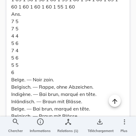
60 1 60 1 60 1 60 1 55 1 60
Ans.
7 5
7 5
4 4
5 6
7 4
5 6
5 5
6
Belge. — Noir zain.
Belgisch. — Rappe, ohne Abzeichen.
Indigène. — Bai brun, marqué en tête.
Inländisch. — Braun mit Blässe.
Belge. — Bai brun, marqué en tête.
Belgisch. — Braun mit Blässe.
search
info
device_hub
save_alt
more_vert
Indigène. — Bai brun, marqué eu tête avec lisse
sur le chanfrein.
Chercher
Informations
Relations (1)
Téléchargement
Plus