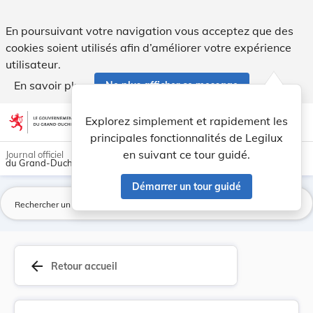
Règlement de police du 17 octobre 1885 sur la p... - Legilux
En poursuivant votre navigation vous acceptez que des
cookies soient utilisés afin d’améliorer votre expérience
utilisateur.
En savoir plus
Ne plus afficher ce message
Aller au contenu
help
light_mode
dark_mode
account_circle
Explorez simplement et rapidement les
Aide
principales fonctionnalités de Legilux
en suivant ce tour guidé.
Journal officiel
du Grand-Duché de Luxembourg
Démarrer un tour guidé
La
arrow_back
Retour accueil