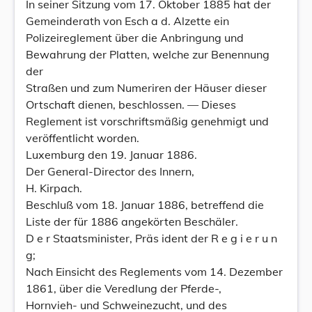
In seiner Sitzung vom 17. Oktober 1885 hat der
Gemeinderath von Esch a d. Alzette ein
Polizeireglement über die Anbringung und
Bewahrung der Platten, welche zur Benennung
der
Straßen und zum Numeriren der Häuser dieser
Ortschaft dienen, beschlossen. — Dieses
Reglement ist vorschriftsmäßig genehmigt und
veröffentlicht worden.
Luxemburg den 19. Januar 1886.
Der General-Director des Innern,
H. Kirpach.
Beschluß vom 18. Januar 1886, betreffend die
Liste der für 1886 angekörten Beschäler.
D e r Staatsminister, Präs ident der R e g i e r u n
g;
Nach Einsicht des Reglements vom 14. Dezember
1861, über die Veredlung der Pferde-,
Hornvieh- und Schweinezucht, und des