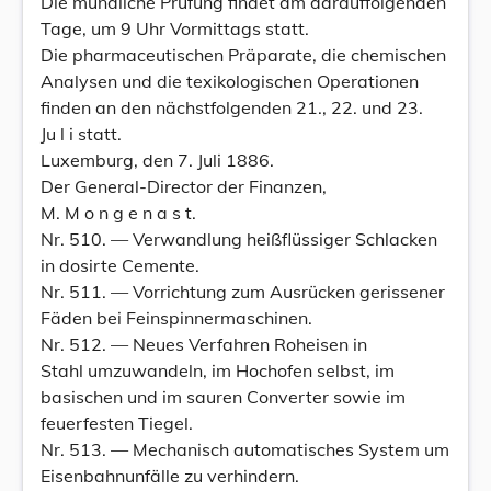
Die mündliche Prüfung findet am darauffolgenden
Tage, um 9 Uhr Vormittags statt.
Die pharmaceutischen Präparate, die chemischen
Analysen und die texikologischen Operationen
finden an den nächstfolgenden 21., 22. und 23.
Ju l i statt.
Luxemburg, den 7. Juli 1886.
Der General-Director der Finanzen,
M. M o n g e n a s t.
Nr. 510. — Verwandlung heißflüssiger Schlacken
in dosirte Cemente.
Nr. 511. — Vorrichtung zum Ausrücken gerissener
Fäden bei Feinspinnermaschinen.
Nr. 512. — Neues Verfahren Roheisen in
Stahl umzuwandeln, im Hochofen selbst, im
basischen und im sauren Converter sowie im
feuerfesten Tiegel.
Nr. 513. — Mechanisch automatisches System um
Eisenbahnunfälle zu verhindern.