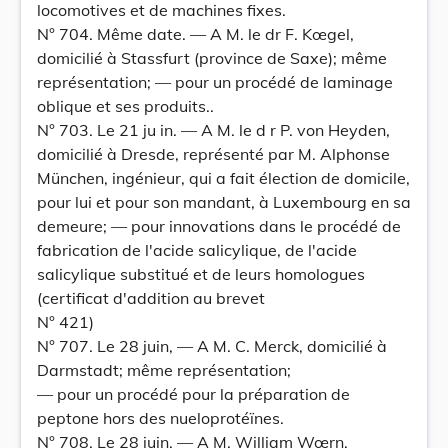
locomotives et de machines fixes.
N° 704. Même date. — A M. le dr F. Kœgel,
domicilié à Stassfurt (province de Saxe); même
représentation; — pour un procédé de laminage
oblique et ses produits..
N° 703. Le 21 ju in. — A M. le d r P. von Heyden,
domicilié à Dresde, représenté par M. Alphonse
München, ingénieur, qui a fait élection de domicile,
pour lui et pour son mandant, à Luxembourg en sa
demeure; — pour innovations dans le procédé de
fabrication de l'acide salicylique, de l'acide
salicylique substitué et de leurs homologues
(certificat d'addition au brevet
N° 421)
N° 707. Le 28 juin, — A M. C. Merck, domicilié à
Darmstadt; même représentation;
— pour un procédé pour la préparation de
peptone hors des nueloprotéïnes.
N° 708. Le 28 juin. — A M. William Wœrn,