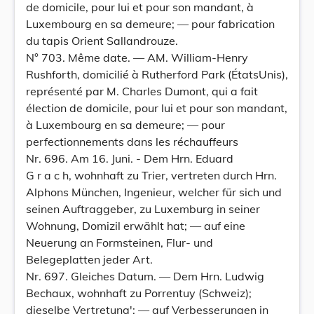
de domicile, pour lui et pour son mandant, à
Luxembourg en sa demeure; — pour fabrication
du tapis Orient Sallandrouze.
N° 703. Même date. — AM. William-Henry
Rushforth, domicilié à Rutherford Park (ÉtatsUnis),
représenté par M. Charles Dumont, qui a fait
élection de domicile, pour lui et pour son mandant,
à Luxembourg en sa demeure; — pour
perfectionnements dans les réchauffeurs
Nr. 696. Am 16. Juni. - Dem Hrn. Eduard
G r a c h, wohnhaft zu Trier, vertreten durch Hrn.
Alphons München, Ingenieur, welcher für sich und
seinen Auftraggeber, zu Luxemburg in seiner
Wohnung, Domizil erwählt hat; — auf eine
Neuerung an Formsteinen, Flur- und
Belegeplatten jeder Art.
Nr. 697. Gleiches Datum. — Dem Hrn. Ludwig
Bechaux, wohnhaft zu Porrentuy (Schweiz);
dieselbe Vertretung'; — auf Verbesserungen in