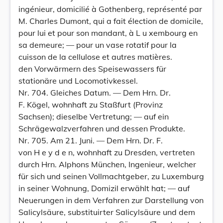
ingénieur, domicilié à Gothenberg, représenté par
M. Charles Dumont, qui a fait élection de domicile,
pour lui et pour son mandant, à L u xembourg en
sa demeure; — pour un vase rotatif pour la
cuisson de la cellulose et autres matières.
den Vorwärmern des Speisewassers für
stationäre und Locomotivkessel.
Nr. 704. Gleiches Datum. — Dem Hrn. Dr.
F. Kögel, wohnhaft zu Staßfurt (Provinz
Sachsen); dieselbe Vertretung; — auf ein
Schrägewalzverfahren und dessen Produkte.
Nr. 705. Am 21. Juni. — Dem Hrn. Dr. F.
von H e y d e n, wohnhaft zu Dresden, vertreten
durch Hrn. Alphons München, Ingenieur, welcher
für sich und seinen Vollmachtgeber, zu Luxemburg
in seiner Wohnung, Domizil erwählt hat; — auf
Neuerungen in dem Verfahren zur Darstellung von
Salicylsäure, substituirter Salicylsäure und dem