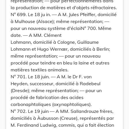
représentation; — pour perfectionnements dans
la production de matières et d'objets réfractaires.
N° 699. Le 18 ju in. — A M. Jules Pfeiffer, domicilié
à Mulhouse (Alsace); même représentation; —
pour un nouveau système d'éclaiN° 700. Même
date. — A MM. Clément
Lahmann, domicilié à Cologne, Guillaume
Lohmann et Hugo Wernœr, domiciliés à Berlin;
même représentation; — pour un nouveau
procédé pour teindre en bleu la laine et autres
matières textiles animales.
N° 701. Le 18 juin. — A M. le Dr F. von
Heyden, successeur, domicilié à Radebeul
(Dresde); même représentation; — pour un
procédé de fabrication des acides
carbonaphtoliques (oxynaphtoliques).
N° 702. Le 19 juin — A MM. Sallandrouze frères,
domiciliés à Àubusson (Creuse), représentés par
M. Ferdinand Ludwig, commis, qui a fait élection