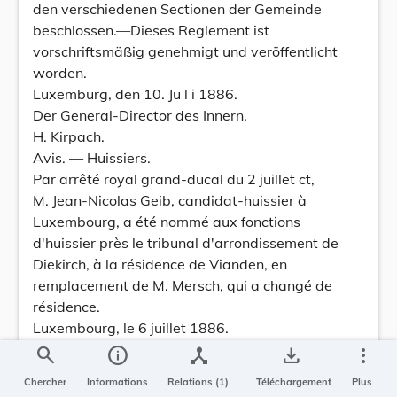
den verschiedenen Sectionen der Gemeinde
beschlossen.—Dieses Reglement ist
vorschriftsmäßig genehmigt und veröffentlicht
worden.
Luxemburg, den 10. Ju l i 1886.
Der General-Director des Innern,
H. Kirpach.
Avis. — Huissiers.
Par arrêté royal grand-ducal du 2 juillet ct,
M. Jean-Nicolas Geib, candidat-huissier à
Luxembourg, a été nommé aux fonctions
d'huissier près le tribunal d'arrondissement de
Diekirch, à la résidence de Vianden, en
remplacement de M. Mersch, qui a changé de
résidence.
Luxembourg, le 6 juillet 1886.
Le Directeur général de la justice,
search
info
device_hub
save_alt
more_vert
P. EYSCHEN.
Chercher
Informations
Relations (1)
Téléchargement
Plus
Bekanntmachung. — Gerichtsvollzieher.