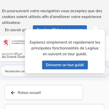
Règlement de police du 2 juillet 1886 sur l'usa... - Legilux
En poursuivant votre navigation vous acceptez que des
cookies soient utilisés afin d’améliorer votre expérience
utilisateur.
En savoir plus
Ne plus afficher ce message
Aller au contenu
help
light_mode
dark_mode
account_circle
Explorez simplement et rapidement les
Aide
principales fonctionnalités de Legilux
en suivant ce tour guidé.
Journal officiel
du Grand-Duché de Luxembourg
Démarrer un tour guidé
La
arrow_back
Retour accueil