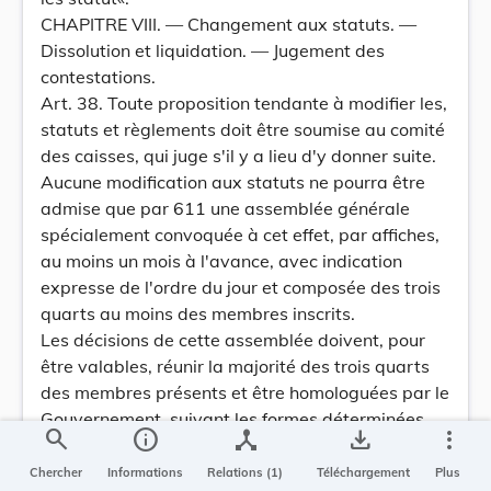
CHAPITRE VIII. — Changement aux statuts. —
Dissolution et liquidation. — Jugement des
contestations.
Art. 38. Toute proposition tendante à modifier les,
statuts et règlements doit être soumise au comité
des caisses, qui juge s'il y a lieu d'y donner suite.
Aucune modification aux statuts ne pourra être
admise que par 611 une assemblée générale
spécialement convoquée à cet effet, par affiches,
au moins un mois à l'avance, avec indication
expresse de l'ordre du jour et composée des trois
quarts au moins des membres inscrits.
Les décisions de cette assemblée doivent, pour
être valables, réunir la majorité des trois quarts
des membres présents et être homologuées par le
Gouvernement, suivant les formes déterminées
search
info
device_hub
save_alt
more_vert
par l'art. 2 de l'arrêté grandducal du 22 juillet
1891, déterminant le reglement des sociétés de
Chercher
Informations
Relations (1)
Téléchargement
Plus