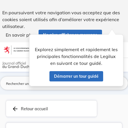
Règlements de police du 8 septembre 1894 pour l... - Legilu
En poursuivant votre navigation vous acceptez que des
cookies soient utilisés afin d’améliorer votre expérience
utilisateur.
En savoir plus
Ne plus afficher ce message
Aller au contenu
help
light_mode
dark_mode
account_circle
Explorez simplement et rapidement les
Aide
principales fonctionnalités de Legilux
en suivant ce tour guidé.
Journal officiel
du Grand-Duché de Luxembourg
Démarrer un tour guidé
La
arrow_back
Retour accueil