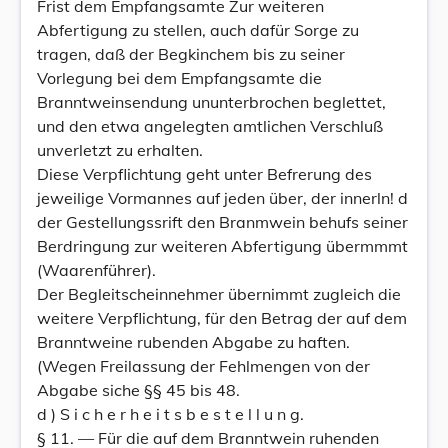
Frist dem Empfangsamte Zur weiteren
Abfertigung zu stellen, auch dafür Sorge zu
tragen, daß der Begkinchem bis zu seiner
Vorlegung bei dem Empfangsamte die
Branntweinsendung ununterbrochen beglettet,
und den etwa angelegten amtlichen Verschluß
unverletzt zu erhalten.
Diese Verpflichtung geht unter Befrerung des
jeweilige Vormannes auf jeden über, der innerln! d
der Gestellungssrift den Branmwein behufs seiner
Berdringung zur weiteren Abfertigung übermmmt
(Waarenführer).
Der Begleitscheinnehmer übernimmt zugleich die
weitere Verpflichtung, für den Betrag der auf dem
Branntweine rubenden Abgabe zu haften.
(Wegen Freilassung der Fehlmengen von der
Abgabe siche §§ 45 bis 48.
d ) S i c h e r h e i t s b e s t e l l u n g.
§ 11. — Für die auf dem Branntwein ruhenden