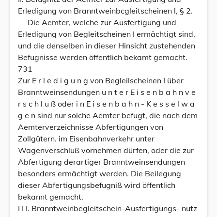
Erledigung von Branntweinbcgleitscheinen l, § 2.
— Die Aemter, welche zur Ausfertigung und
Erledigung von Begleitscheinen I ermächtigt sind,
und die denselben in dieser Hinsicht zustehenden
Befugnisse werden öffentlich bekamt gemacht.
731
Zur E r l e d i g u n g von Begleilscheinen I über
Branntweinsendungen u n t e r E i s e n b a h n v e
r s c h l u ß oder i n E i s e n b a h n - K e s s e l w a
g e n sind nur solche Aemter befugt, die nach dem
Aemterverzeichnisse Abfertigungen von
Zollgütern. im Eisenbahnverkehr unter
Wagenverschluß vornehmen dürfen, oder die zur
Abfertigung derartiger Branntweinsendungen
besonders ermächtigt werden. Die Beilegung
dieser Abfertigungsbefugniß wird öffentlich
bekannt gemacht.
I I I. Branntweinbegleitschein-Ausfertigungs- nutz