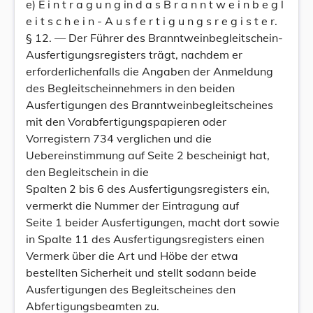
e) E i n t r a g u n g in d a s B r a n n t w e i n b e g l
e i t s c h e i n - A u s f e r t i g u n g s r e g i s t e r.
§ 12. — Der Führer des Branntweinbegleitschein-
Ausfertigungsregisters trägt, nachdem er
erforderlichenfalls die Angaben der Anmeldung
des Begleitscheinnehmers in den beiden
Ausfertigungen des Branntweinbegleitscheines
mit den Vorabfertigungspapieren oder
Vorregistern 734 verglichen und die
Uebereinstimmung auf Seite 2 bescheinigt hat,
den Begleitschein in die
Spalten 2 bis 6 des Ausfertigungsregisters ein,
vermerkt die Nummer der Eintragung auf
Seite 1 beider Ausfertigungen, macht dort sowie
in Spalte 11 des Ausfertigungsregisters einen
Vermerk über die Art und Höbe der etwa
bestellten Sicherheit und stellt sodann beide
Ausfertigungen des Begleitscheines den
Abfertigungsbeamten zu.