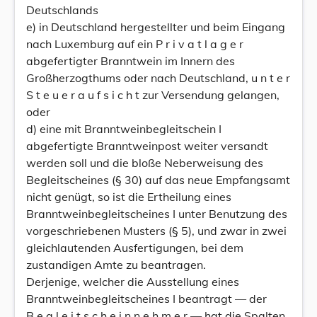
Deutschlands
e) in Deutschland hergestellter und beim Eingang
nach Luxemburg auf ein P r i v a t l a g e r
abgefertigter Branntwein im Innern des
Großherzogthums oder nach Deutschland, u n t e r
S t e u e r a u f s i c h t zur Versendung gelangen,
oder
d) eine mit Branntweinbegleitschein I
abgefertigte Branntweinpost weiter versandt
werden soll und die bloße Neberweisung des
Begleitscheines (§ 30) auf das neue Empfangsamt
nicht genügt, so ist die Ertheilung eines
Branntweinbegleitscheines I unter Benutzung des
vorgeschriebenen Musters (§ 5), und zwar in zwei
gleichlautenden Ausfertigungen, bei dem
zustandigen Amte zu beantragen.
Derjenige, welcher die Ausstellung eines
Branntweinbegleitscheines I beantragt — der
B e g l e i t s c h e i n n e h m e r — hat die Spalten