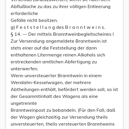
Abflußloche zu das zu ihrer völligen Entleerung
erforderliche
Gefälle nicht besitzen.
g) F e s t s t e l l u n g des B r a n n t w e i n s.
§ 14. — Der mittels Branntweinbegleitscheines I
Zur Versendung angemeldete Branntwein ist
stets einer auf die Feststellung der dann
enthaltenen Litermenge reinen Alkohols sich
erstreckenden amtlichen Abfertigung zu
unterwerfen.
Wenn unversteuerter Branntwein in einem
Wendahn-Kesselwagen, der mehrere
Abtheilungen enthält, befördert werden soll, so ist
der Gesammtinhalt des Wagens als eine
ungetrennte
Branntweinpost zu bebandeln. (Für den Fall, daß
der Wagen gleichzeitig zur Versendung theils
unversteuerten, theils versteuerten Branntweins