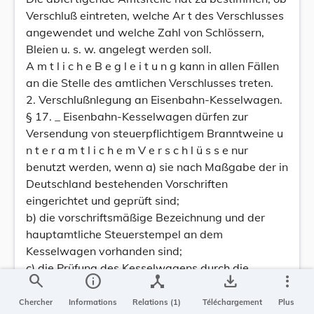
Verschluß eintreten, welche Ar t des Verschlusses
angewendet und welche Zahl von Schlössern,
Bleien u. s. w. angelegt werden soll.
A m t l i c h e B e g l e i t u n g kann in allen Fällen
an die Stelle des amtlichen Verschlusses treten.
2. Verschlußnlegung an Eisenbahn-Kesselwagen.
§ 17. _ Eisenbahn-Kesselwagen dürfen zur
Versendung von steuerpflichtigem Branntweine u
n t e r a m t l i c h e m V e r s c h l ü s s e nur
benutzt werden, wenn a) sie nach Maßgabe der in
Deutschland bestehenden Vorschriften
eingerichtet und geprüft sind;
b) die vorschriftsmäßige Bezeichnung und der
hauptamtliche Steuerstempel an dem
Kesselwagen vorhanden sind;
c) die Prüfung des Kesselwagens durch die
search
info
device_hub
save_alt
more_vert
Abfertigungsbeamten keine Anstände ergiebt.
§ 18. — Der amtliche Verschluß der Kesselwagen
Chercher
Informations
Relations (1)
Téléchargement
Plus