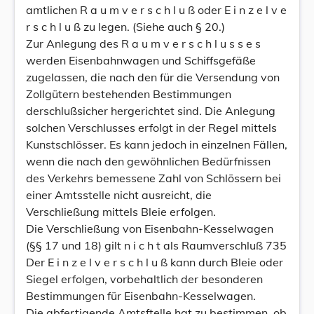
amtlichen R a u m v e r s c h l u ß oder E i n z e l v e
r s c h l u ß zu legen. (Siehe auch § 20.)
Zur Anlegung des R a u m v e r s c h l u s s e s
werden Eisenbahnwagen und Schiffsgefäße
zugelassen, die nach den für die Versendung von
Zollgütern bestehenden Bestimmungen
derschlußsicher hergerichtet sind. Die Anlegung
solchen Verschlusses erfolgt in der Regel mittels
Kunstschlösser. Es kann jedoch in einzelnen Fällen,
wenn die nach den gewöhnlichen Bedürfnissen
des Verkehrs bemessene Zahl von Schlössern bei
einer Amtsstelle nicht ausreicht, die
Verschließung mittels Bleie erfolgen.
Die Verschließung von Eisenbahn-Kesselwagen
(§§ 17 und 18) gilt n i c h t als Raumverschluß 735
Der E i n z e l v e r s c h l u ß kann durch Bleie oder
Siegel erfolgen, vorbehaltlich der besonderen
Bestimmungen für Eisenbahn-Kesselwagen.
Die abfertigende Amtsftelle hat zu bestimmen, ob