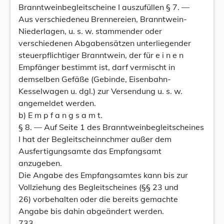
Branntweinbegleitscheine I auszufüllen § 7. —
Aus verschiedeneu Brennereien, Branntwein-
Niederlagen, u. s. w. stammender oder
verschiedenen Abgabensätzen unterliegender
steuerpflichtiger Branntwein, der für e i n e n
Empfänger bestimmt ist, darf vermischt in
demselben Gefäße (Gebinde, Eisenbahn-
Kesselwagen u. dgl.) zur Versendung u. s. w.
angemeldet werden.
b) E m p f a n g s a m t.
§ 8. — Auf Seite 1 des Branntweinbegleitscheines
I hat der Begleitscheinnchmer außer dem
Ausfertigungsamte das Empfangsamt
anzugeben.
Die Angabe des Empfangsamtes kann bis zur
Vollziehung des Begleitscheines (§§ 23 und
26) vorbehalten oder die bereits gemachte
Angabe bis dahin abgeändert werden.
733