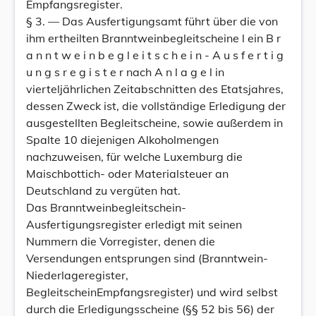
Empfangsregister.
§ 3. — Das Ausfertigungsamt führt über die von
ihm ertheilten Branntweinbegleitscheine l ein B r
a n n t w e i n b e g l e i t s c h e i n - A u s f e r t i g
u n g s r e g i s t e r nach A n l a g e l in
vierteljährlichen Zeitabschnitten des Etatsjahres,
dessen Zweck ist, die vollständige Erledigung der
ausgestellten Begleitscheine, sowie außerdem in
Spalte 10 diejenigen Alkoholmengen
nachzuweisen, für welche Luxemburg die
Maischbottich- oder Materialsteuer an
Deutschland zu vergüten hat.
Das Branntweinbegleitschein-
Ausfertigungsregister erledigt mit seinen
Nummern die Vorregister, denen die
Versendungen entsprungen sind (Branntwein-
Niederlageregister,
BegleitscheinEmpfangsregister) und wird selbst
durch die Erledigungsscheine (§§ 52 bis 56) der