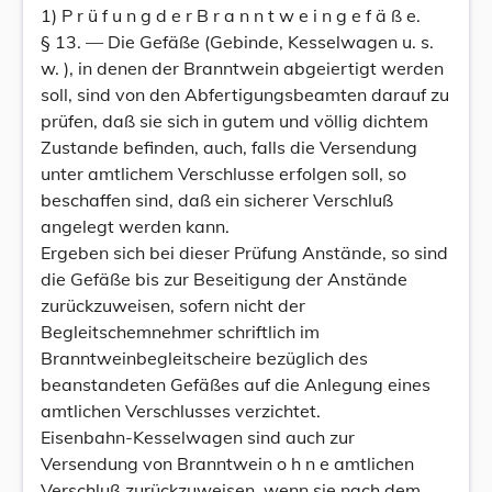
1) P r ü f u n g d e r B r a n n t w e i n g e f ä ß e.
§ 13. — Die Gefäße (Gebinde, Kesselwagen u. s.
w. ), in denen der Branntwein abgeiertigt werden
soll, sind von den Abfertigungsbeamten darauf zu
prüfen, daß sie sich in gutem und völlig dichtem
Zustande befinden, auch, falls die Versendung
unter amtlichem Verschlusse erfolgen soll, so
beschaffen sind, daß ein sicherer Verschluß
angelegt werden kann.
Ergeben sich bei dieser Prüfung Anstände, so sind
die Gefäße bis zur Beseitigung der Anstände
zurückzuweisen, sofern nicht der
Begleitschemnehmer schriftlich im
Branntweinbegleitscheire bezüglich des
beanstandeten Gefäßes auf die Anlegung eines
amtlichen Verschlusses verzichtet.
Eisenbahn-Kesselwagen sind auch zur
Versendung von Branntwein o h n e amtlichen
Verschluß zurückzuweisen, wenn sie nach dem