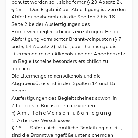
benutzt werden soll, siehe ferner § 20 Absatz 2).
§ 15. — Das Ergebniß der Abfertigung ist von den
Abfertigungsbeamten in die Spalten 7 bis 16
Seite 2 beider Ausfertigungen des
Branntweinbegleitscheines einzutragen. Bei der
Abfertigung vermischter Branntweinpusten (§ 7
und § 14 Absatz 2) ist für jede Theilmenge die
Litermenge reinen Alkohols und der Abgabensatz
im Begleitscheine besonders ersichtlich zu
machen.
Die Litermenge reinen Alkohols und die
Abgabensätze sind in den Spalten 14 und 15
beider
Ausfertigungen des Begleitscheines sowohl in
Ziffern als in Buchstaben anzugeben.
h) A m t l i c h e V e r s c h l u ß a n l e g u n g.
1. Arten des Verschlusses.
§ 16. — Sofern nicht amtliche Begleitung eintritt,
sind die Branntweingefäße unter sichernden