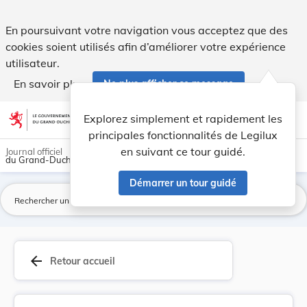
Règlement de police du 18 septembre 1896 sur le... - Legilu
En poursuivant votre navigation vous acceptez que des
cookies soient utilisés afin d’améliorer votre expérience
utilisateur.
En savoir plus
Ne plus afficher ce message
Aller au contenu
help
light_mode
dark_mode
account_circle
Explorez simplement et rapidement les
Aide
principales fonctionnalités de Legilux
en suivant ce tour guidé.
Journal officiel
du Grand-Duché de Luxembourg
Démarrer un tour guidé
La
arrow_back
Retour accueil