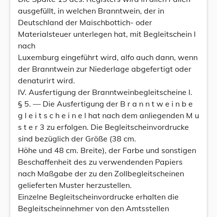
ausgefüllt, in welchen Branntwein, der in
Deutschland der Maischbottich- oder
Materialsteuer unterlegen hat, mit Begleitschein I
nach
Luxemburg eingeführt wird, alfo auch dann, wenn
der Branntwein zur Niederlage abgefertigt oder
denaturirt wird.
IV. Ausfertigung der Branntweinbegleitscheine I.
§ 5. — Die Ausfertigung der B r a n n t w e i n b e
g l e i t s c h e i n e l hat nach dem anliegenden M u
s t e r 3 zu erfolgen. Die Begleitscheinvordrucke
sind bezüglich der Größe (38 cm.
Höhe und 48 cm. Breite), der Farbe und sonstigen
Beschaffenheit des zu verwendenden Papiers
nach Maßgabe der zu den Zollbegleitscheinen
gelieferten Muster herzustellen.
Einzelne Begleitscheinvordrucke erhalten die
Begleitscheinnehmer von den Amtsstellen