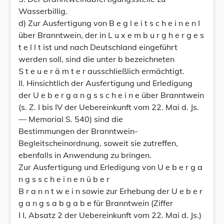
Wasserbillig.
d) Zur Ausfertigung von B e g l e i t s c h e i n e n I
über Branntwein, der in L u x e m b u r g h e r g e s
t e l l t ist und nach Deutschland eingeführt
werden soll, sind die unter b bezeichneten
S t e u e r ä m t e r ausschließlich ermächtigt.
II. Hinsichtlich der Ausfertigung und Erledigung
der U e b e r g a n g s s c h e i n e über Branntwein
(s. Z. I bis IV der Uebereinkunft vom 22. Mai d. Js.
— Memorial S. 540) sind die
Bestimmungen der Branntwein-
Begleitscheinordnung, soweit sie zutreffen,
ebenfalls in Anwendung zu bringen.
Zur Ausfertigung und Erledigung von U e b e r g a
n g s s c h e i n e n ü b e r
B r a n n t w e i n sowie zur Erhebung der U e b e r
g a n g s a b g a b e für Branntwein (Ziffer
I I, Absatz 2 der Uebereinkunft vom 22. Mai d. Js.)