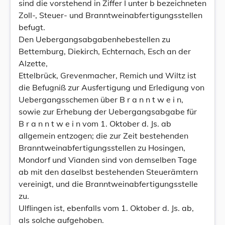
sind die vorstehend in Ziffer I unter b bezeichneten
Zoll-, Steuer- und Branntweinabfertigungsstellen
befugt.
Den Uebergangsabgabenhebestellen zu
Bettemburg, Diekirch, Echternach, Esch an der
Alzette,
Ettelbrück, Grevenmacher, Remich und Wiltz ist
die Befugniß zur Ausfertigung und Erledigung von
Uebergangsschemen über B r a n n t w e i n,
sowie zur Erhebung der Uebergangsabgabe für
B r a n n t w e i n vom 1. Oktober d. Js. ab
allgemein entzogen; die zur Zeit bestehenden
Branntweinabfertigungsstellen zu Hosingen,
Mondorf und Vianden sind von demselben Tage
ab mit den daselbst bestehenden Steuerämtern
vereinigt, und die Branntweinabfertigungsstelle
zu.
Ulflingen ist, ebenfalls vom 1. Oktober d. Js. ab,
als solche aufgehoben.