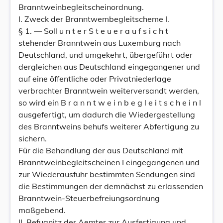
Branntweinbegleitscheinordnung.
I. Zweck der Branntwembegleitscheme I.
§ 1. — Soll u n t e r S t e u e r a u f s i c h t
stehender Branntwein aus Luxemburg nach
Deutschland, und umgekehrt, übergeführt oder
dergleichen aus Deutschland eingegangener und
auf eine öffentliche oder Privatniederlage
verbrachter Branntwein weiterversandt werden,
so wird ein B r a n n t w e i n b e g l e i t s c h e i n l
ausgefertigt, um dadurch die Wiedergestellung
des Branntweins behufs weiterer Abfertigung zu
sichern.
Für die Behandlung der aus Deutschland mit
Branntweinbegleitscheinen I eingegangenen und
zur Wiederausfuhr bestimmten Sendungen sind
die Bestimmungen der demnächst zu erlassenden
Branntwein-Steuerbefreiungsordnung
maßgebend.
II. Befugnitz der Aemter zur Ausfertigung und