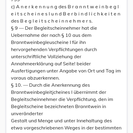
c) A n e r k e n n u n g des B r a n n t w e i n b e g l
e i t s c h e i n e s I u n d B e r b i n d l i c h k e i t e n
des B e g l e i t s c h e i n n e h m e r s.
§ 9 — Der Begleitscheinnehmer hat die
Uebernahme der nach § 10 aus dem
Branntweinbegleuscheine I für ihn
hervorgehenden Verpflichtungen durch
unterschriftliche Vollziehung der
Annahmeerklärung auf Seite! beider
Ausfertigungen unter Angabe von Ort und Tag im
voraus abzuerkennen.
§ 10. — Durch die Anerkennung des
Branntweinbegleitjcheines I übernimmt der
Begleitscheinnehmer die Verpflichtung, den im
Begleitscheine bezeichneten Branntwein in
unveränderter
Gestalt und Menge und unter Innehaltung des
etwa vorgeschriebenen Weges in der bestimmten