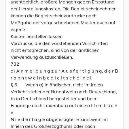
unentgeltlich, größere Mengen gegen Erstattung
der Herstellungskosten. Die Begleitscheinnehmer
können die Begleitscheinvordrucke nach
Maßgabe der vorgeschriebenen Muster auch auf
eigene
Kosten herstellen lassen.
Vordrucke, die den vorstehenden Vorschriften
nicht entsprechen, sind von der amtlichen
Verwendung auszuschließen.
732
a) A n m e l d u n g z u r A u s f e r t i g u n g, d e r B
r a n n t w e i n b e g l e i t s c h e i n e I.
§ 6. — Wenn a) inländischer, nicht im freien
Verkehr stehender Branntwein nach Deutschland,
b) in Deutschland hergestellter und beim
Eingänge nach Luxemburg auf eine ö f f e n t l i c h
e
N i e d e r l a g e abgefertigter Branntwein im
Innern des Großherzogthums oder nach