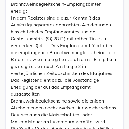
Branntweinbegleitschein-Empfangsämter
erledigt.
I n dem Register sind die zur Kenntniß des
Ausfertigungsamtes gebrachten Aenderungen
hinsichtlich des Empfangsamtes und der
Gestellungsfrist (§§ 28 ff.) mit rother Tinte zu
vermerken, § 4. — Das Empfangsamt führt über
die empfangenen Branntweinbegleitscheine I ein
B r a n n t w e i h b e g l e i t s c h e i n - E m p f a n
g s r e g i s t e r nach A n l a g e 2 in
vierteljährlichen Zeitabschnitten des Etatjahres.
Das Register dient dazu, die vollständige
Erledigung der auf das Empfangsamt
ausgestellten
Branntweinbegleitscheine sowie diejenigen
Alkoholmengen nachzuweisen, für welche seitens
Deutschlands die Maischbottich- oder
Materialsteuer an Luxemburg vergütet wird.
Die Spalte 13 des. Registers wird in allen Fällen