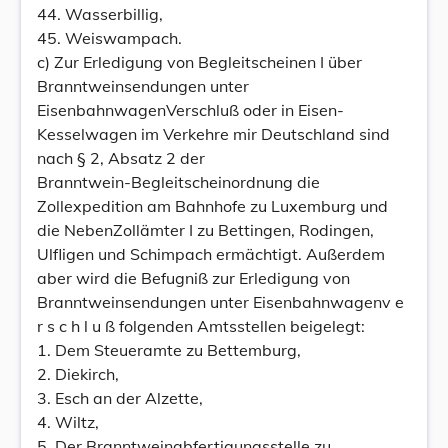
44. Wasserbillig,
45. Weiswampach.
c) Zur Erledigung von Begleitscheinen I über
Branntweinsendungen unter
EisenbahnwagenVerschluß oder in Eisen-
Kesselwagen im Verkehre mir Deutschland sind
nach § 2, Absatz 2 der
Branntwein-Begleitscheinordnung die
Zollexpedition am Bahnhofe zu Luxemburg und
die NebenZollämter I zu Bettingen, Rodingen,
Ulfligen und Schimpach ermächtigt. Außerdem
aber wird die Befugniß zur Erledigung von
Branntweinsendungen unter Eisenbahnwagenv e
r s c h l u ß folgenden Amtsstellen beigelegt:
1. Dem Steueramte zu Bettemburg,
2. Diekirch,
3. Esch an der Alzette,
4. Wiltz,
5. Der Branntweinabfertigungsstelle zu