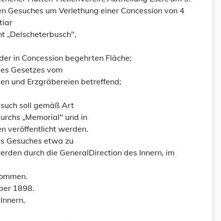
n Gesuches um Verlethung einer Concession von 4
tiar
nt „Delscheterbusch",
der in Concession begehrten Fläche;
 des Gesetzes vom
ben und Erzgräbereien betreffend;
such soll gemäß Art
urchs „Memorial" und in
 veröffentlicht werden.
eses Gesuches etwa zu
rden durch die GeneralDirection des Innern, im
nommen.
ber 1898.
Innern,