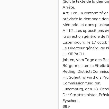
(Suit le texte de la dema
Arrête.
Art. 1er. En conformité de l
prévisée la demande dont
Mémorial et dans plusieu
A r t 2. Les oppositions 
la direction générale de 
Luxembourg, le 17 octob
Le Directeur général de l'i
H. KIRPACH.
Jahren, vom Tage des Besc
Bürgermeister zu Ettelbrüc
Reding, DistrictsCommissa
Hr. Salentiny wird als Pr
Commission fungiren.
Luxemburg, den 18. Octo
Der Staatsminister, Präsi
Eyschen.
699