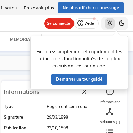
ilisateur.
En savoir plus
Ne plus afficher ce message
help
light_mode
dark_mode
Se connecter
Aide
MÉMORIAL C
TRAITÉS
PROJETS
TEXTES UE
Explorez simplement et rapidement les
principales fonctionnalités de Legilux
Lancer la recherche
Filtres
en suivant ce tour guidé.
Démarrer un tour guidé
info
close
Informations
Fermer la barre latéra
Informations
Type
Règlement communal
device_hub
Signature
29/03/1898
Relations (1)
list
Publication
22/10/1898