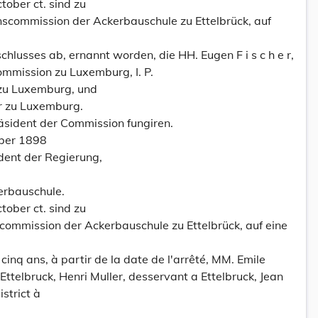
ober ct. sind zu
nscommission der Ackerbauschule zu Ettelbrück, auf
hlusses ab, ernannt worden, die HH. Eugen F i s c h e r,
mmission zu Luxemburg, I. P.
 zu Luxemburg, und
r zu Luxemburg.
 Präsident der Commission fungiren.
ber 1898
dent der Regierung,
rbauschule.
ober ct. sind zu
scommission der Ackerbauschule zu Ettelbrück, auf eine
inq ans, à partir de la date de l'arrêté, MM. Emile
Ettelbruck, Henri Muller, desservant a Ettelbruck, Jean
strict à