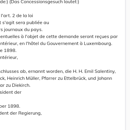
nde:) (Das Concessionsgesuch lautet:)
'art. 2 de la loi
 s'agit sera publiée au
rs journaux du pays.
éventuelles à l'objet de cette demande seront reçues par
l'intérieur, en l'hôtel du Gouvernement à Luxembourg.
re 1898.
ntérieur,
hlusses ab, ernannt worden, die H. H. Emil Salentiny,
k, Heinrich Müller, Pfarrer zu Ettelbrück, und Johann
r zu Diekirch.
äsident der
ber 1898.
dent der Regierung,