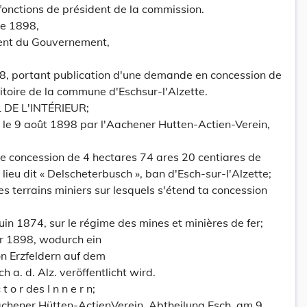
 fonctions de président de la commission.
re 1898,
dent du Gouvernement,
8, portant publication d'une demande en concession de
rritoire de la commune d'Eschsur-l'Alzette.
DE L'INTÉRIEUR;
le 9 août 1898 par l'Aachener Hutten-Actien-Verein,
une concession de 4 hectares 74 ares 20 centiares de
 lieu dit « Delscheterbusch », ban d'Esch-sur-l'Alzette;
es terrains miniers sur lesquels s'étend ta concession
 juin 1874, sur le régime des mines et minières de fer;
r 1898, wodurch ein
n Erzfeldern auf dem
a. d. Alz. veröffentlicht wird.
 t o r des I n n e r n;
chener Hütten-ActienVerein, Abtheilung Esch, am 9.