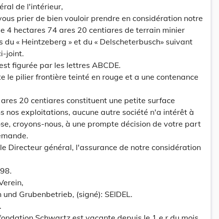
ral de l'intérieur,
ous prier de bien vouloir prendre en considération notre
 4 hectares 74 ares 20 centiares de terrain minier
ns du « Heintzeberg » et du « Delscheterbusch» suivant
i-joint.
est figurée par les lettres ABCDE.
 le pilier frontière teinté en rouge et a une contenance
res 20 centiares constituent une petite surface
 nos exploitations, aucune autre société n'a intérêt à
pose, croyons-nous, à une prompte décision de votre part
demande.
le Directeur général, l'assurance de notre considération
898.
Verein,
 und Grubenbetrieb, (signé): SEIDEL.
.
fondation Schwartz est vacante depuis le 1 e r du mois