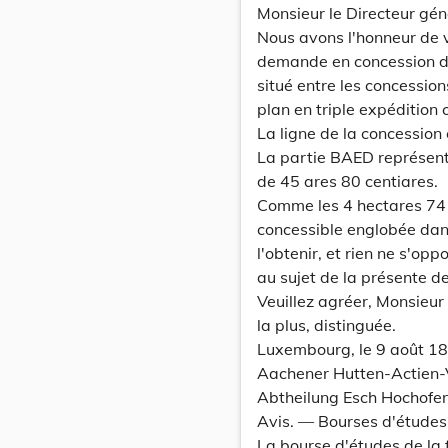
Monsieur le Directeur géné
Nous avons l'honneur de v
demande en concession de
situé entre les concessio
plan en triple expédition c
La ligne de la concession 
La partie BAED représente
de 45 ares 80 centiares.
Comme les 4 hectares 74 a
concessible englobée dans
l'obtenir, et rien ne s'op
au sujet de la présente 
Veuillez agréer, Monsieur 
la plus, distinguée.
Luxembourg, le 9 août 1
Aachener Hutten-Actien-
Abtheilung Esch Hochofen
Avis. — Bourses d'études
La bourse d'études de la 