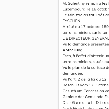
M. Salentiny remplira les
Luxembourg, le 18 octob
Le Ministre d'État, Prési
EYSCHEN.
Arrêté du 17 octobre 189
terrains miniers sur le te
L E DIRECTEUR GÉNÉRAL 
Vu la demande présentée 
Abtheilung
Esch, à l'effet d'obtenir 
terrains miniers, situés au
Vu le plan de la surface d
demandée;
Vu l'art. 2 de la loi du 12
Beschluß vom 17. Octobe
Gesuch um Concession vo
Gebiete der Gemeinde Esch 
D e r G e n e r a l - D i r e c
Nach Einsicht des vom Aa