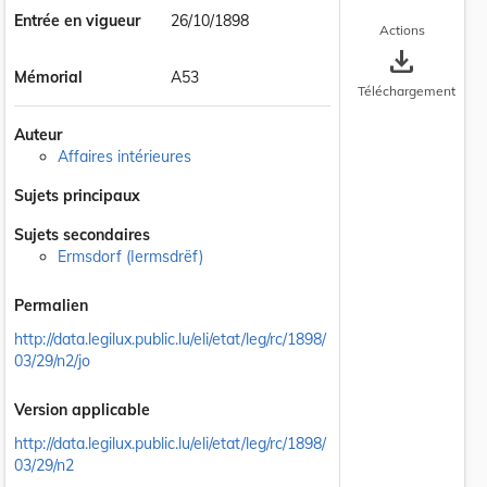
Entrée en vigueur
26/10/1898
Actions
save_alt
Mémorial
A53
Téléchargement
Auteur
Affaires intérieures
Sujets principaux
Sujets secondaires
Ermsdorf (Iermsdrëf)
Permalien
http://data.legilux.public.lu/eli/etat/leg/rc/1898/
03/29/n2/jo
Version applicable
http://data.legilux.public.lu/eli/etat/leg/rc/1898/
03/29/n2