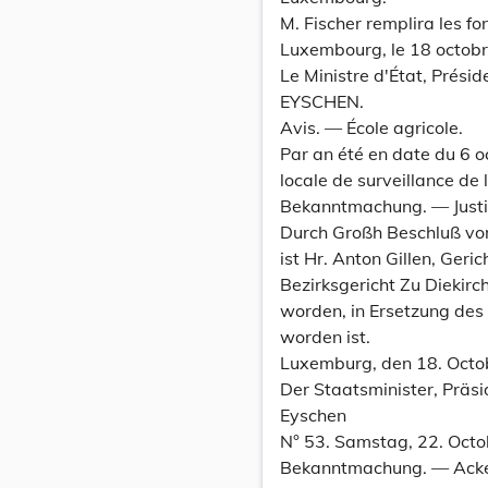
M. Fischer remplira les f
Luxembourg, le 18 octob
Le Ministre d'État, Prési
EYSCHEN.
Avis. — École agricole.
Par an été en date du 6 
locale de surveillance de l
Bekanntmachung. — Justi
Durch Großh Beschluß vom
ist Hr. Anton Gillen, Geri
Bezirksgericht Zu Diekir
worden, in Ersetzung des
worden ist.
Luxemburg, den 18. Octo
Der Staatsminister, Präsi
Eyschen
N° 53. Samstag, 22. Octo
Bekanntmachung. — Acke