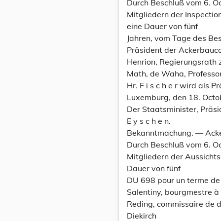
Durch Beschluß vom 6. Oct
Mitgliedern der Inspectio
eine Dauer von fünf
Jahren, vom Tage des Besc
Präsident der Ackerbauco
Henrion, Regierungsrath
Math, de Waha, Professo
Hr. F i s c h e r wird als
Luxemburg, den 18. Octo
Der Staatsminister, Präsi
E y s c h e n.
Bekanntmachung. — Acke
Durch Beschluß vom 6. Oct
Mitgliedern der Aussicht
Dauer von fünf
DU 698 pour un terme de c
Salentiny, bourgmestre à 
Reding, commissaire de di
Diekirch