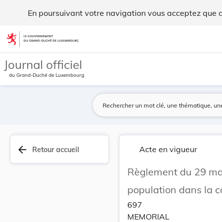
Règlement du 29 mars 1898 concernant la tenue d... - Legil
En poursuivant votre navigation vous acceptez que des
Aller au contenu
Journal officiel
du Grand-Duché de Luxembourg
arrow_back
Acte en vigueur
Retour accueil
Règlement du 29 mar
population dans la 
697
MEMORIAL