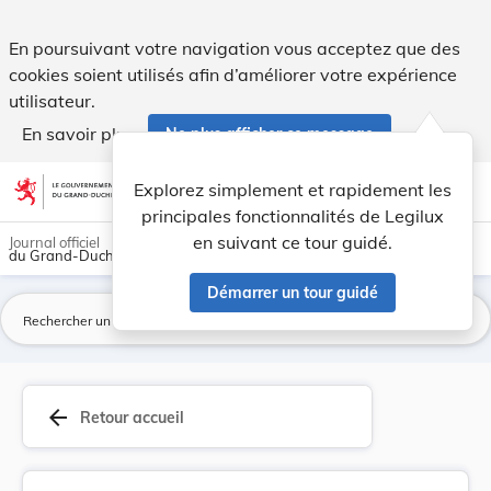
Règlement du 21 juillet 1898 relatif à la tenue... - Legilux
En poursuivant votre navigation vous acceptez que des
cookies soient utilisés afin d’améliorer votre expérience
utilisateur.
En savoir plus
Ne plus afficher ce message
Aller au contenu
help
light_mode
dark_mode
account_circle
Explorez simplement et rapidement les
Aide
principales fonctionnalités de Legilux
en suivant ce tour guidé.
Journal officiel
du Grand-Duché de Luxembourg
Démarrer un tour guidé
La
arrow_back
Retour accueil