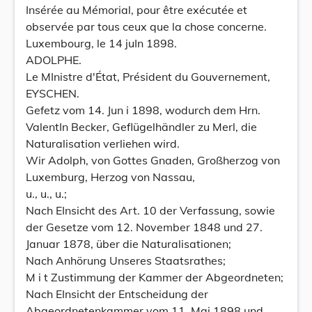
Insérée au Mémorial, pour être exécutée et
observée par tous ceux que la chose concerne.
Luxembourg, le 14 juIn 1898.
ADOLPHE.
Le MInistre d'État, Président du Gouvernement,
EYSCHEN.
Gefetz vom 14. Jun i 1898, wodurch dem Hrn.
ValentIn Becker, Geflügelhändler zu Merl, die
Naturalisation verliehen wird.
Wir Adolph, von Gottes Gnaden, Großherzog von
Luxemburg, Herzog von Nassau,
u., u., u.;
Nach EInsicht des Art. 10 der Verfassung, sowie
der Gesetze vom 12. November 1848 und 27.
Januar 1878, über die Naturalisationen;
Nach Anhörung Unseres Staatsrathes;
M i t Zustimmung der Kammer der Abgeordneten;
Nach EInsicht der Entscheidung der
Abgeordnetenkammer vom 11. Mai 1898 und