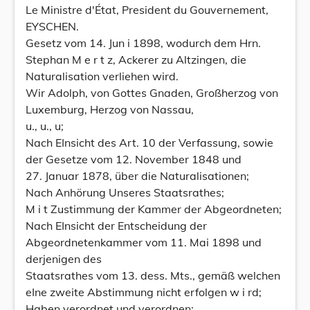
Le Ministre d'État, President du Gouvernement,
EYSCHEN.
Gesetz vom 14. Jun i 1898, wodurch dem Hrn.
Stephan M e r t z, Ackerer zu Altzingen, die
Naturalisation verliehen wird.
Wir Adolph, von Gottes Gnaden, Großherzog von
Luxemburg, Herzog von Nassau,
u., u., u;
Nach EInsicht des Art. 10 der Verfassung, sowie
der Gesetze vom 12. November 1848 und
27. Januar 1878, über die Naturalisationen;
Nach Anhörung Unseres Staatsrathes;
M i t Zustimmung der Kammer der Abgeordneten;
Nach EInsicht der Entscheidung der
Abgeordnetenkammer vom 11. Mai 1898 und
derjenigen des
Staatsrathes vom 13. dess. Mts., gemäß welchen
eIne zweite Abstimmung nicht erfolgen w i rd;
Haben verordnet und verordnen: