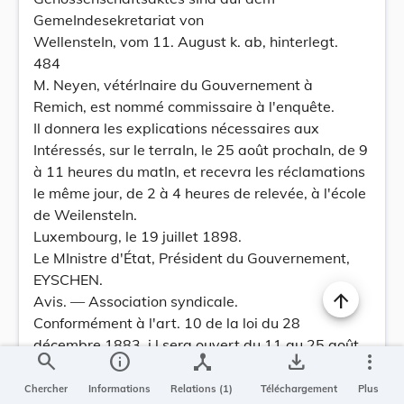
GemeIndesekretariat von
WellensteIn, vom 11. August k. ab, hinterlegt.
484
M. Neyen, vétérInaire du Gouvernement à
Remich, est nommé commissaire à l'enquête.
Il donnera les explications nécessaires aux
Intéressés, sur le terraIn, le 25 août prochaIn, de 9
à 11 heures du matIn, et recevra les réclamations
le même jour, de 2 à 4 heures de relevée, à l'école
de WeilensteIn.
Luxembourg, le 19 juillet 1898.
Le MInistre d'État, Président du Gouvernement,
EYSCHEN.
Avis. — Association syndicale.
Conformément à l'art. 10 de la loi du 28
décembre 1883, i l sera ouvert du 11 au 25 août
search
info
device_hub
save_alt
more_vert
1898, dans la commune de Kehlen, une enquête
sur le projet et les statuts d'une association à
Chercher
Informations
Relations (1)
Téléchargement
Plus