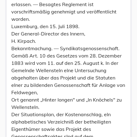
erlassen. — Besagtes Reglement ist
vorschriftsmäßig genehmigt und veröffentlicht
worden.
Luxemburg, den 15. Juli 1898.
Der General-Director des Innern,
H. Kirpach.
Bekanntmachung. — Syndikatsgenossenschaft.
Gemäß Art. 10 des Gesetzes vom 28. Dezember
1883 wird vom 11. auf den 25. August k. In der
GemeInde WellensteIn eIne Untersuchung
abgehalten über das Projekt und die Statuten
eIner zu bildenden Genossenschaft für Anlage von
Feldwegen,
Ort genannt „Hinter Iongen" und „In Knöchels" zu
WellensteIn.
Der Situationsplan, der Kostenanschlag, eIn
alphabetisches Verzeichniß der betheiligten
Eigenthümer sowie das Projekt des
Genossenschaftsaktes sInd auf dem