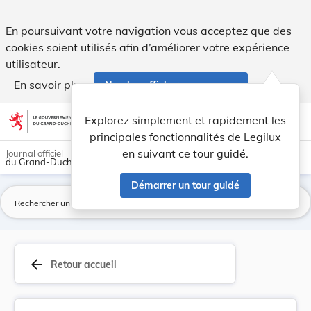
Règlement communal du 18 septembre 1898 relatif... - Legi
En poursuivant votre navigation vous acceptez que des
cookies soient utilisés afin d’améliorer votre expérience
utilisateur.
En savoir plus
Ne plus afficher ce message
Aller au contenu
help
light_mode
dark_mode
account_circle
Explorez simplement et rapidement les
Aide
principales fonctionnalités de Legilux
en suivant ce tour guidé.
Journal officiel
du Grand-Duché de Luxembourg
Démarrer un tour guidé
La
arrow_back
Retour accueil