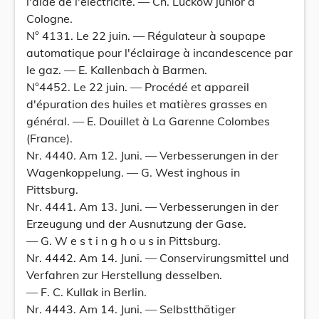
l'aide de l'électricité. — Ch. Luckow junior à
Cologne.
N° 4131. Le 22 juin. — Régulateur à soupape
automatique pour l'éclairage à incandescence par
le gaz. — E. Kallenbach à Barmen.
N°4452. Le 22 juin. — Procédé et appareil
d'épuration des huiles et matières grasses en
général. — E. Douillet à La Garenne Colombes
(France).
Nr. 4440. Am 12. Juni. — Verbesserungen in der
Wagenkoppelung. — G. West inghous in
Pittsburg.
Nr. 4441. Am 13. Juni. — Verbesserungen in der
Erzeugung und der Ausnutzung der Gase.
— G. W e s t i n g h o u s in Pittsburg.
Nr. 4442. Am 14. Juni. — Conservirungsmittel und
Verfahren zur Herstellung desselben.
— F. C. KulIak in Berlin.
Nr. 4443. Am 14. Juni. — Selbstthätiger