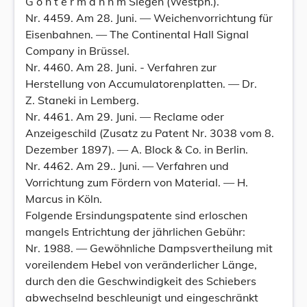
G o n t e r m a n n m Siegen (Westph.).
Nr. 4459. Am 28. Juni. — Weichenvorrichtung für
Eisenbahnen. — The Continental Hall Signal
Company in Brüssel.
Nr. 4460. Am 28. Juni. - Verfahren zur
Herstellung von Accumulatorenplatten. — Dr.
Z. Staneki in Lemberg.
Nr. 4461. Am 29. Juni. — Reclame oder
Anzeigeschild (Zusatz zu Patent Nr. 3038 vom 8.
Dezember 1897). — A. Block & Co. in Berlin.
Nr. 4462. Am 29.. Juni. — Verfahren und
Vorrichtung zum Fördern von Material. — H.
Marcus in Köln.
Folgende Ersindungspatente sind erloschen
mangels Entrichtung der jährlichen Gebühr:
Nr. 1988. — Gewöhnliche Dampsvertheilung mit
voreilendem Hebel von veränderlicher Länge,
durch den die Geschwindigkeit des Schiebers
abwechselnd beschleunigt und eingeschränkt