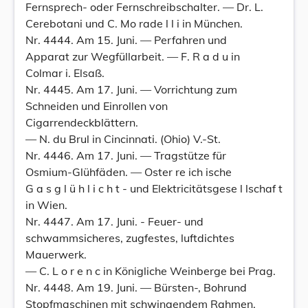
Fernsprech- oder Fernschreibschalter. — Dr. L.
Cerebotani und C. Mo rade l l i in München.
Nr. 4444. Am 15. Juni. — Perfahren und
Apparat zur Wegfüllarbeit. — F. R a d u in
Colmar i. Elsaß.
Nr. 4445. Am 17. Juni. — Vorrichtung zum
Schneiden und Einrollen von
Cigarrendeckblättern.
— N. du Brul in Cincinnati. (Ohio) V.-St.
Nr. 4446. Am 17. Juni. — Tragstütze für
Osmium-Glühfäden. — Oster re ich ische
G a s g l ü h l i c h t - und Elektricitätsgese l lschaf t
in Wien.
Nr. 4447. Am 17. Juni. - Feuer- und
schwammsicheres, zugfestes, luftdichtes
Mauerwerk.
— C. L o r e n c in Königliche Weinberge bei Prag.
Nr. 4448. Am 19. Juni. — Bürsten-, Bohrund
Stopfmaschinen mit schwingendem Rahmen.