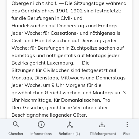
Oberge r i ch t sho f. — Die Sitzungstage während
des Gerichtsjahres 1901-1902 sind festgefetzt:
für die Berufungen in Civil- und
Handelssachen auf Donnerstags und Freitags
jeder Woche; für Cassations- und nöthigensalls
Civil- und Handelssachen auf Dienstags jeder
Woche; für Berufungen in Zuchtpolizeisachen auf
Samstags und nöthigenfalls auf Montags jeder
Bezirks gericht Luxemburg. — Die
Sitzungen für Civilsachen sind festgesetzt auf
Montags, Dienstags, Mittwochs und Donnerstags
jeder Woche, um 9 Uhr Morgens für die
gewöhnlichen Gerichtssachen, und Montags um 3
Uhr Nachmittags, für Domanialsachen, Pro
Deo-Gesuche, gerichtliche Verfahren über
Beschlagnahme liegender Güter,
Disciplinarsachen, Wahlsachen und
search
info
device_hub
save_alt
more_vert
Ehescheidungsgesuche. Die Referatsitzung ist auf
Chercher
Informations
Relations (1)
Téléchargement
Plus
Dienstag, 8 Uhr Morgens, oder auf jeden anderen