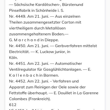
— Sächsische Kardätschen-, Bürstenund
Pinselfabrik in Schönheide i. S.
Nr. 4449. Am 21. Juni. — Aus einzelnen
Theilen zusammengesetzter Carton mit
viertheiligem durch Metallösen
zusammengehaltenem Boden.—
G. M a r c h a n d in Dieppe.
Nr. 4450. Am 21. Juni. — Gerbverfahren mittelst
Electricität. — K. Luckow junior, in
Köln.
Nr. 4451. Am 22. Juni. — Automatischer
Ventilregulator für Gasglühlichtanlagen. — E.
K a l l e n b a c h in Barmen.
Nr. 4452. Am 22. Juni. - Verfahren und
Apparat zum Reinigen der Oele sowie der
Fettstoffe überhaupt. — E. Douillet in La Garenne
Colombes (Frankreich).
612