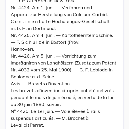
— O. P. Oftergren in New-York.
Nr. 4424. Am 1. Juni. — Verfahren und
Apparat zur Herstellung von Calcium-Carbid. —
C o n t i n e n t a l e Hochofengas-Gesel lschaft
m. b. H. in Dortmund.
Nr. 4425. Am 4. Juni. — Kartoffelerntemaschine.
— F. S c h u l z e in Ebstorf (Prov.
Hannover).
Nr. 4426. Am 5. Juni. — Vorrichtung zum
Imprägniren von Langhölzern (Zusatz zum Patent
Nr. 4032 vom 25. Mai 1900). — G. F. Lebioda in
Boulogne a. d. Seine.
Avis. — Brevets d'invention.
Les brevets d'invention ci-après ont été délivrés
pendant le mois de juin écoulé, en vertu de la loi
du 30 juin 1880, savoir:
N° 4420. Le 1er juin. — Voie élevée à rails
suspendus articulés. — M. Brochet à
LevalloisPerret.