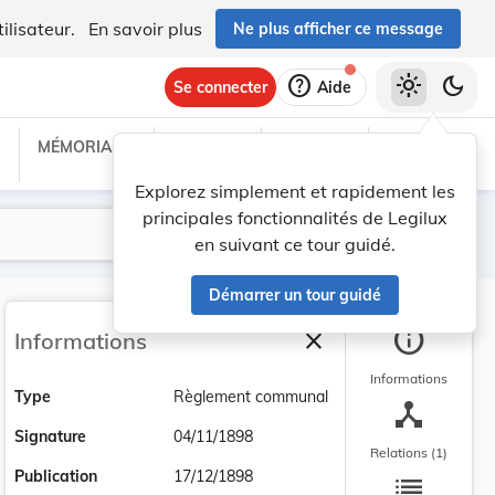
ilisateur.
En savoir plus
Ne plus afficher ce message
help
light_mode
dark_mode
Se connecter
Aide
MÉMORIAL C
TRAITÉS
PROJETS
TEXTES UE
Explorez simplement et rapidement les
principales fonctionnalités de Legilux
Lancer la recherche
Filtres
en suivant ce tour guidé.
Démarrer un tour guidé
info
close
Informations
Fermer la barre latéra
Informations
Type
Règlement communal
device_hub
Signature
04/11/1898
Relations (1)
list
Publication
17/12/1898