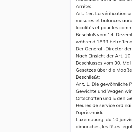
Arrête:
Art. 1er. La vérification o
mesures et balances aura
localités et pour les com
Beschluß vom 14. Dezemb
während 1899 betreffend
Der General -Director der
Nach Einsicht der Art. 10 
Beschlusses vom 30. Mai
Gesetzes über die Maaße
Beschließt:
Ar t. 1. Die gewöhnliche
Gewichte und Wagen wird
Ortschaften und i« den Ge
Heures de service ordinai
l'après-midi.
Luxembourg, du 10 janvier
dimanches, les fêtes légale