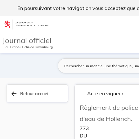
Règlement de police du 4 novembre 1898 concerna... - Legi
En poursuivant votre navigation vous acceptez que des
Aller au contenu
Journal officiel
du Grand-Duché de Luxembourg
arrow_back
Acte en vigueur
Retour accueil
Règlement de police
d'eau de Hollerich.
773
DU