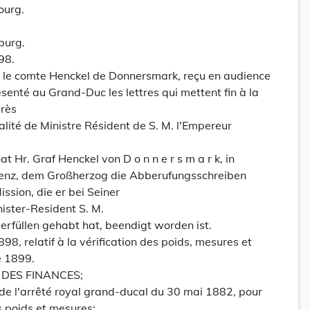
ourg.
burg.
98.
 le comte Henckel de Donnersmark, reçu en audience
senté au Grand-Duc les lettres qui mettent fin à la
près
lité de Ministre Résident de S. M. l'Empereur
Hr. Graf Henckel von D o n n e r s m a r k, in
ienz, dem Großherzog die Abberufungsschreiben
ssion, die er bei Seiner
nister-Resident S. M.
erfüllen gehabt hat, beendigt worden ist.
8, relatif à la vérification des poids, mesures et
e 1899.
 DES FINANCES;
s de l'arrêté royal grand-ducal du 30 mai 1882, pour
es poids et mesures;