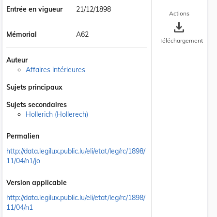
Entrée en vigueur
21/12/1898
Actions
save_alt
Mémorial
A62
Téléchargement
Auteur
Affaires intérieures
Sujets principaux
Sujets secondaires
Hollerich (Hollerech)
Permalien
http://data.legilux.public.lu/eli/etat/leg/rc/1898/
11/04/n1/jo
Version applicable
http://data.legilux.public.lu/eli/etat/leg/rc/1898/
11/04/n1