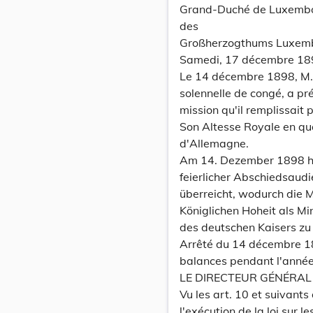
Grand-Duché de Luxemb
des
Großherzogthums Luxem
Samedi, 17 décembre 18
Le 14 décembre 1898, M.
solennelle de congé, a pré
mission qu'il remplissait 
Son Altesse Royale en qua
d'Allemagne.
Am 14. Dezember 1898 hat 
feierlicher Abschiedsaud
überreicht, wodurch die Mi
Königlichen Hoheit als Mi
des deutschen Kaisers zu 
Arrêté du 14 décembre 189
balances pendant l'anné
LE DIRECTEUR GÉNÉRAL
Vu les art. 10 et suivant
l'exécution de la loi sur l