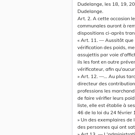
Dudelange, les 18, 19, 2
Dudelange.
Art. 2. A cette occasion l
communales auront à rempli
dispositions ci-après tra
« Art. 11. — Aussitôt que 
vérification des poids, m
assujettis par voie d'affic
ils les font en outre prév
vérificateur, afin qu'aucu
» Art. 12. —... Au plus tar
directeur des contributio
professions les marchands
de faire vérifier leurs po
liste, elle est établie à 
46 de la loi du 24 février
» Un des exemplaires de l
des personnes qui ont sati
» Art 13. — L'administrat