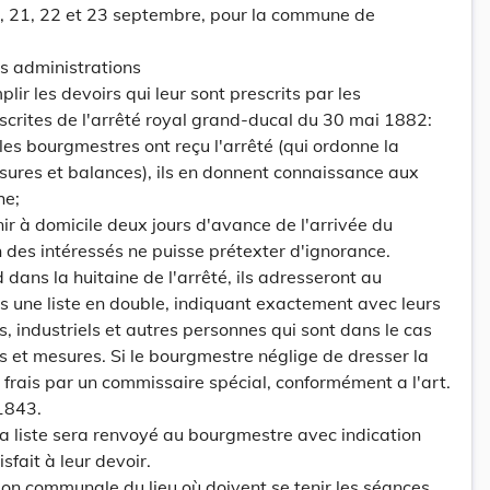
0, 21, 22 et 23 septembre, pour la commune de
es administrations
r les devoirs qui leur sont prescrits par les
nscrites de l'arrêté royal grand-ducal du 30 mai 1882:
les bourgmestres ont reçu l'arrêté (qui ordonne la
esures et balances), ils en donnent connaissance aux
he;
enir à domicile deux jours d'avance de l'arrivée du
n des intéressés ne puisse prétexter d'ignorance.
d dans la huitaine de l'arrêté, ils adresseront au
ns une liste en double, indiquant exactement avec leurs
, industriels et autres personnes qui sont dans le cas
ids et mesures. Si le bourgmestre néglige de dresser la
ses frais par un commissaire spécial, conformément a l'art.
 1843.
a liste sera renvoyé au bourgmestre avec indication
sfait à leur devoir.
ion communale du lieu où doivent se tenir les séances