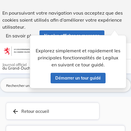
Règlement du 26 mars 1899 sur les jeux et amuse... - Legilu
En poursuivant votre navigation vous acceptez que des
cookies soient utilisés afin d’améliorer votre expérience
utilisateur.
En savoir plus
Ne plus afficher ce message
Aller au contenu
help
light_mode
dark_mode
account_circle
Explorez simplement et rapidement les
Aide
principales fonctionnalités de Legilux
en suivant ce tour guidé.
Journal officiel
du Grand-Duché de Luxembourg
Démarrer un tour guidé
La
arrow_back
Retour accueil