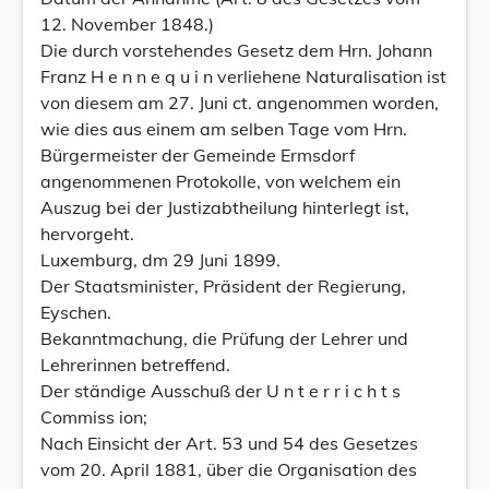
12. November 1848.)
Die durch vorstehendes Gesetz dem Hrn. Johann
Franz H e n n e q u i n verliehene Naturalisation ist
von diesem am 27. Juni ct. angenommen worden,
wie dies aus einem am selben Tage vom Hrn.
Bürgermeister der Gemeinde Ermsdorf
angenommenen Protokolle, von welchem ein
Auszug bei der Justizabtheilung hinterlegt ist,
hervorgeht.
Luxemburg, dm 29 Juni 1899.
Der Staatsminister, Präsident der Regierung,
Eyschen.
Bekanntmachung, die Prüfung der Lehrer und
Lehrerinnen betreffend.
Der ständige Ausschuß der U n t e r r i c h t s
Commiss ion;
Nach Einsicht der Art. 53 und 54 des Gesetzes
vom 20. April 1881, über die Organisation des