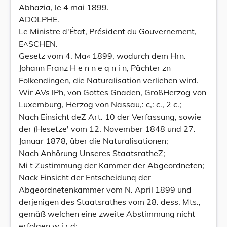
Abhazia, le 4 mai 1899.
ADOLPHE.
Le Ministre d'État, Président du Gouvernement,
E^SCHEN.
Gesetz vom 4. Ma« 1899, wodurch dem Hrn.
Johann Franz H e n n e q n i n, Pächter zn
Folkendingen, die Naturalisation verliehen wird.
Wir AVs lPh, von Gottes Gnaden, GroßHerzog von
Luxemburg, Herzog von Nassau,: c,: c., 2 c.;
Nach Einsicht deZ Art. 10 der Verfassung, sowie
der (Hesetze' vom 12. November 1848 und 27.
Januar 1878, über die Naturalisationen;
Nach Anhörung Unseres StaatsratheZ;
Mi t Zustimmung der Kammer der Abgeordneten;
Nack Einsicht der Entscheidunq der
Abgeordnetenkammer vom N. April 1899 und
derjenigen des Staatsrathes vom 28. dess. Mts.,
gemäß welchen eine zweite Abstimmung nicht
erfolgen w i r d;