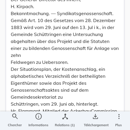
H. Kirpach.
Bekanntmachung. — Syndikatsgenossenschaft.
Gemäß Art. 10 des Gesetzes vom 28. Dezember
1883 wird vom 29. Juni auf den 13. Jul i k., in der
Gemeinde Schüttringen eine Untersuchung
abgehalten über das Projekt und die Statuten
einer zu bildenden Genossenschaft für Anlage von
zehn
Feldwegen zu Uebersoren.
Der Situationsplan, der Kostenanschlag, ein
alphabetisches Verzeichniß der betheiligten
Eigenthümer sowie das Projekt des
Genossenschaftsaktes sind auf dem
Gemeindesekretariat zu
Schüttringen, vom 29. Juni ab, hinterlegt.
Hr. Flammant, Mitglied der AckerbauCommission
search
info
device_hub
save_alt
more_vert
zu Hassel, ist zum Untersuchungscommissar
ernannt. Die nöthigen Erklärungen wird er den
Chercher
Informations
Relations (1)
Téléchargement
Plus