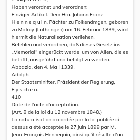
Haben verordnet und verordnen:
Einziger Artikel. Dem Hrn. Johann Franz
H e n n e q u i n, Pächter zu Folkendmgen, geboren
zu Malroy (Lothringen) am 16. Februar 1839, wird
hiermit die Naturalisation verliehen.
Befehlen und verordnen, daß dieses Gesetz ins
„Memorial" eingerückt werde, um von Allen, die es
betrifft, ausgeführt und befolgt zu werden.
Abbazia, den 4. Ma i 1339.
Adolph.
Der Staatsminifter, Präsident der Regierung,
E y s ch e n.
410
Date de l'acte d'acceptation.
(Art. 8 de la loi du 12 novembre 1848.)
La naturalisation accordée par la loi publiée ci-
dessus a été acceptée le 27 juin 1899 par M.
Jean-François Hennequin, ainsi qu'il résulte d'un