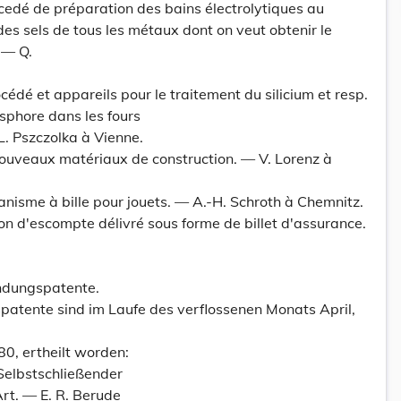
cedé de préparation des bains électrolytiques au
des sels de tous les métaux dont on veut obtenir le
 — Q.
cédé et appareils pour le traitement du silicium et resp.
sphore dans les fours
. Pszczolka à Vienne.
Nouveaux matériaux de construction. — V. Lorenz à
anisme à bille pour jouets. — A.-H. Schroth à Chemnitz.
on d'escompte délivré sous forme de billet d'assurance.
ndungspatente.
atente sind im Laufe des verflossenen Monats April,
0, ertheilt worden:
Selbstschließender
Art. — E. R. Berude