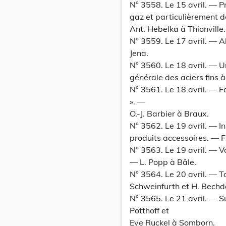
N° 3558. Le 15 avril. — 
gaz et particulièrement 
Ant. Hebelka à Thionville.
N° 3559. Le 17 avril. — A
Jena.
N° 3560. Le 18 avril. — U
générale des aciers fins à
N° 3561. Le 18 avril. — F
». —
O.-J. Barbier à Braux.
N° 3562. Le 19 avril. — I
produits accessoires. — 
N° 3563. Le 19 avril. — V
— L. Popp à Bâle.
N° 3564. Le 20 avril. — T
Schweinfurth et H. Bechdo
N° 3565. Le 21 avril. — S
Potthoff et
Eve Ruckel à Somborn.