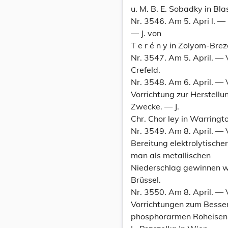
u. M. B. E. Sobadky in Bl
Nr. 3546. Am 5. Apri l. 
— J. von
T e r é n y in Zolyom-Brezo
Nr. 3547. Am 5. April. — 
Crefeld.
Nr. 3548. Am 6. April. —
Vorrichtung zur Herstellu
Zwecke. — J.
Chr. Chor ley in Warringt
Nr. 3549. Am 8. April. — 
Bereitung elektrolytischer
man als metallischen
Niederschlag gewinnen wi
Brüssel.
Nr. 3550. Am 8. April. —
Vorrichtungen zum Besse
phosphorarmen Roheisen