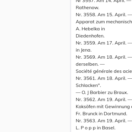
Nr 3557. Am 14. April. — 
Rathenow.
Nr. 3558. Am 15. April. 
Apparat zum mechanisch
A. Hebelka in
Diedenhofen.
Nr. 3559. Am 17. April.
in Jena.
Nr. 3569. Am 18. April. 
derselben. —
Société générale des acier
Nr. 3561. Am 18. April. 
Schlacken".
— O. J Barbier zu Braux.
Nr. 3562. Am 19. April. 
Koksöfen mit Gewinnung 
Fr. Brunck in Dortmund.
Nr. 3563. Am 19. April. 
L. P o p p in Basel.