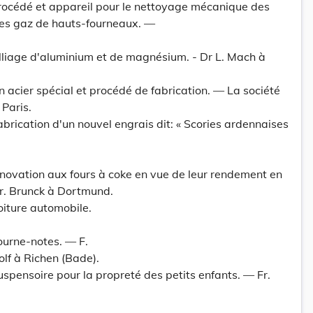
Procédé et appareil pour le nettoyage mécanique des
des gaz de hauts-fourneaux. —
lliage d'aluminium et de magnésium. - Dr L. Mach à
n acier spécial et procédé de fabrication. — La société
 Paris.
abrication d'un nouvel engrais dit: « Scories ardennaises
nnovation aux fours à coke en vue de leur rendement en
Fr. Brunck à Dortmund.
oiture automobile.
ourne-notes. — F.
lf à Richen (Bade).
uspensoire pour la propreté des petits enfants. — Fr.