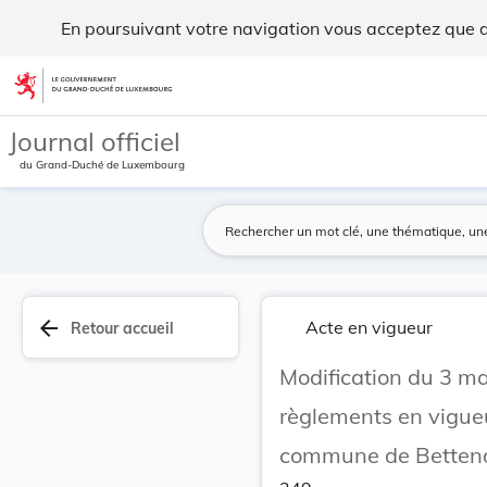
Modification du 3 mai 1899 sous rapport de péna... - Legilu
En poursuivant votre navigation vous acceptez que des
Aller au contenu
Journal officiel
du Grand-Duché de Luxembourg
arrow_back
Acte en vigueur
Retour accueil
Modification du 3 ma
règlements en vigueu
commune de Bettend