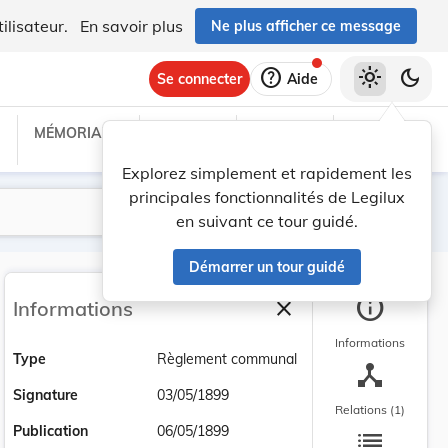
ilisateur.
En savoir plus
Ne plus afficher ce message
help
light_mode
dark_mode
Se connecter
Aide
MÉMORIAL C
TRAITÉS
PROJETS
TEXTES UE
Explorez simplement et rapidement les
principales fonctionnalités de Legilux
Lancer la recherche
Filtres
en suivant ce tour guidé.
Démarrer un tour guidé
info
close
Informations
Fermer la barre latéra
Informations
Type
Règlement communal
device_hub
Signature
03/05/1899
Relations (1)
list
Publication
06/05/1899