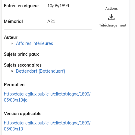
Entrée en vigueur
10/05/1899
Actions
save_alt
Mémorial
A21
Téléchargement
Auteur
Affaires intérieures
Sujets principaux
Sujets secondaires
Bettendorf (Bettenduerf)
Permalien
http://data.legilux.public.lu/eli/etat/leg/rc/1899/
05/03/n13/jo
Version applicable
http://data.legilux.public.lu/eli/etat/leg/rc/1899/
05/03/n13