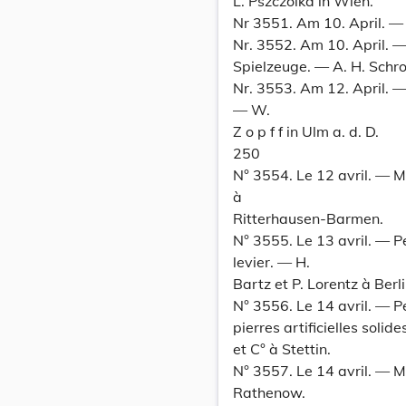
L. Pszczolka in Wien.
Nr 3551. Am 10. April. —
Nr. 3552. Am 10. April. —
Spielzeuge. — A. H. Schro
Nr. 3553. Am 12. April. 
— W.
Z o p f f in Ulm a. d. D.
250
N° 3554. Le 12 avril. — M
à
Ritterhausen-Barmen.
N° 3555. Le 13 avril. — P
levier. — H.
Bartz et P. Lorentz à Berli
N° 3556. Le 14 avril. — P
pierres artificielles soli
et C° à Stettin.
N° 3557. Le 14 avril. — 
Rathenow.