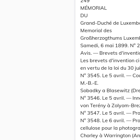
249
MÉMORIAL
DU
Grand-Duché de Luxemb
Memorial des
Großherzogthums Luxem
Samedi, 6 mai 1899. N° 2 
Avis. — Brevets d'inventi
Les brevets d'invention ci
en vertu de la loi du 30 ju
N° 3545. Le 5 avril. — C
M.-B.-E.
Sobadky a Blasewitz (Dre
N° 3546. Le 5 avril. — In
von Terény à Zolyom-Brez
N° 3547. Le 5 avril. — P
N° 3548. Le 6 avril. — Pro
cellulose pour la photogr
Chorley à Warrington (An