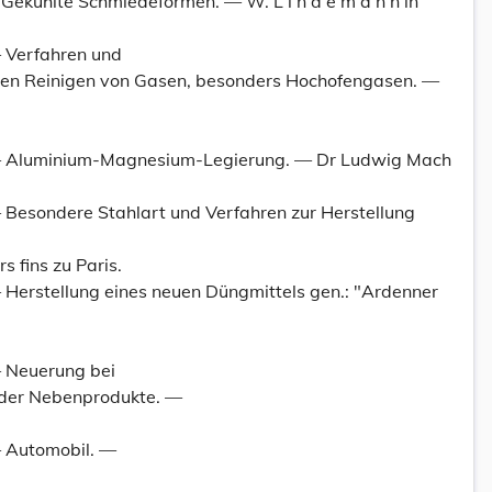
Gekühlte Schmiedeformen. — W. L i n d e m a n n in
— Verfahren und
en Reinigen von Gasen, besonders Hochofengasen. —
 — Aluminium-Magnesium-Legierung. — Dr Ludwig Mach
— Besondere Stahlart und Verfahren zur Herstellung
s fins zu Paris.
— Herstellung eines neuen Düngmittels gen.: "Ardenner
— Neuerung bei
der Nebenprodukte. —
— Automobil. —