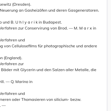
asewitz (Dresden).
— Neuerung an Gasheizöfen und deren Gasgeneratoren.
 und B. U h l y a r i k in Budapest.
Verfahren zur Conservirung von Brod. — M. M a r x in
 Verfahren und
ng von Cellulosefilms für photographische und andere
on (England).
Verfahren zur
 Bäder mit Glycerin und den Salzen aller Metalle, die
ll. — Q. Marino in
 Verfahren und
meren oder Thomasieren von silicium- bezw.
. —