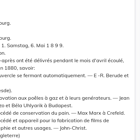
ourg.
burg.
1. Samstag, 6. Mai 1 8 9 9.
on.
-après ont été délivrés pendant le mois d'avril écoulé,
in 1880, savoir:
ouvercle se fermant automatiquement. — E -R. Berude et
sde).
novation aux poêles à gaz et à leurs genérateurs. — Jean
o et Béla Uhlyarik à Budapest.
rocédé de conservation du pain. — Max Marx à Crefeld.
cédé et appareil pour la fabrication de films de
aphie et autres usages. — John-Christ.
gleterre)