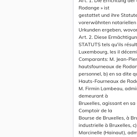
Art. 1. Die Errichtung de
Rodange » ist
gestattet und ihre Statut
vorerwähnten notariellen
Urkunden ergeben, wovon j
Art. 2. Diese Ermächtig
STATUTS tels qu'ils résul
Luxembourg, les il décem
Comparants: M. Jean-Pier
hautsfourneaux de Rodan
personnel, b) en sa dite 
Hauts-Fourneaux de Rod
M. Firmin Lambeau, admin
demeurant à
Bruxelles, agissant en sa
Comptoir de la
Bourse de Bruxelles, à Br
industrielle à Bruxelles, 
Marcinelle (Hainaut), adm