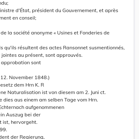
ndu;
inistre d'État, président du Gouvernement, et après
ment en conseil;
t de la société anonyme « Usines et Fonderies de
els qu'ils résultent des actes Ransonnet susmentionnés,
 jointes au présent, sont approuvés.
t approbation sont
m 12. November 1848.)
esetz dem Hrn K. R
ehene Naturalisation ist von diesem am 2. Juni ct.
 dies aus einem am selben Tage vom Hrn.
 Echternach aufgenommenen
ein Auszug bei der
t ist, hervorgeht.
99.
dent der Regierung,