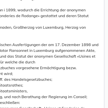
un i 1899, wodurch die Errichtung der anonymen
 Fonderies de Rodange» gestattet und deren Statut
Gnaden, Großherzog von Luxemburg, Herzog von
ntischen Ausfertigungen der am 17. Dezember 1898 und
Notar Ransonnet in Luxemburg aufgenommenen Akte,
 und das Statut der anonymen Gesellschaft «Usines et
für welche die durch
tzbuches vorgesehene Ermächtigung bezw.
t wird;
 ff. des Handelsgesetzbuches;
taatsrathes;
Staatsministers,
g, und nach Berathung der Regierung im Conseil;
eschließen: