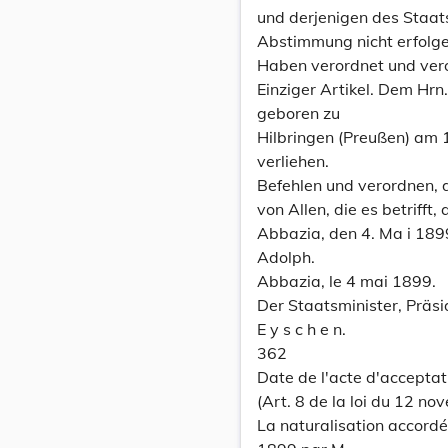
und derjenigen des Staat
Abstimmung nicht erfolgen
Haben verordnet und ver
Einziger Artikel. Dem Hrn. 
geboren zu
Hilbringen (Preußen) am 
verliehen.
Befehlen und verordnen, 
von Allen, die es betrifft
Abbazia, den 4. Ma i 189
Adolph.
Abbazia, le 4 mai 1899.
Der Staatsminister, Präsi
E y s c h e n.
362
Date de l'acte d'acceptat
(Art. 8 de la loi du 12 n
La naturalisation accordée