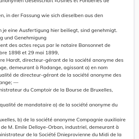
r anonymen Gesellschaft «Usines et Fonderies de
en, in der Fassung wie sich dieselben aus den
e eine Ausfertigung hier beiliegt, sind genehmigt.
ung und Genehmigung
tent des actes reçus par le notaire Bansonnet de
bre 1898 et 29 mai 1899,
re Hardt, directeur-gérant de la société anonyme des
ge, demeurant à Rodange, agissant a) en nom
qualité de directeur-gérant de la société anonyme des
ange; —
istrateur du Comptoir de la Bourse de Bruxelles,
 qualité de mandataire a) de la société anonyme du
uxelles, b) de la société anonyme Compagnie auxiliaire
c) de M. Emile Delloye-Orban, industriel, demeurant à
inistrateur de la Société Dnieprovienne du Midi de la