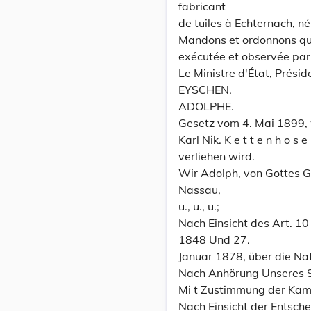
fabricant
de tuiles à Echternach, n
Mandons et ordonnons que 
exécutée et observée par
Le Ministre d'État, Prési
EYSCHEN.
ADOLPHE.
Gesetz vom 4. Mai 1899,
Karl Nik. K e t t e n h o s
verliehen wird.
Wir Adolph, von Gottes 
Nassau,
u., u., u.;
Nach Einsicht des Art. 1
1848 Und 27.
Januar 1878, über die Nat
Nach Anhörung Unseres S
Mi t Zustimmung der Kam
Nach Einsicht der Entsc