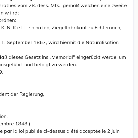
srathes vom 28. dess. Mts., gemäß welchen eine zweite
 w i rd;
ordnen:
K. N. K e t t e n ho fen, Ziegelfabrikant zu Echternach,
11. September 1867, wird hiermit die Naturalisation
daß dieses Gesetz ins „Memorial" eingerückt werde, um
, ausgeführt und befolgt zu werden.
9.
dent der Regierung,
ion.
ovembre 1848.)
 par la loi publiée ci-dessus a été acceptée le 2 juin