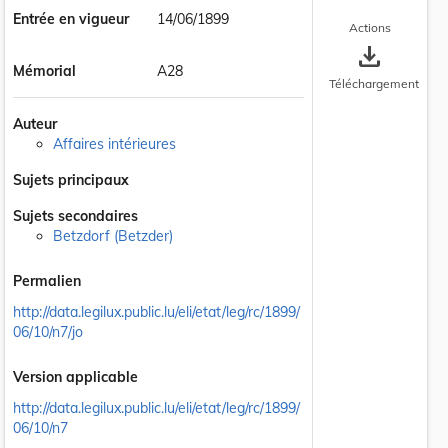
Entrée en vigueur
14/06/1899
Actions
save_alt
Mémorial
A28
Téléchargement
Auteur
Affaires intérieures
Sujets principaux
Sujets secondaires
Betzdorf (Betzder)
Permalien
http://data.legilux.public.lu/eli/etat/leg/rc/1899/
06/10/n7/jo
Version applicable
http://data.legilux.public.lu/eli/etat/leg/rc/1899/
06/10/n7