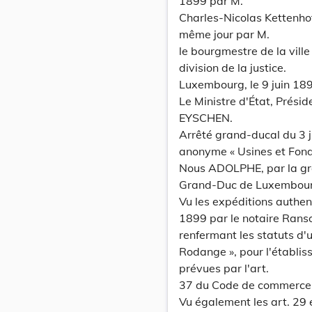
1899 par M.
Charles-Nicolas Kettenhofe
même jour par M.
le bourgmestre de la ville
division de la justice.
Luxembourg, le 9 juin 18
Le Ministre d'État, Prési
EYSCHEN.
Arrêté grand-ducal du 3 j
anonyme « Usines et Fond
Nous ADOLPHE, par la gr
Grand-Duc de Luxembourg, 
Vu les expéditions authe
1899 par le notaire Rans
renfermant les statuts d'
Rodange », pour l'établis
prévues par l'art.
37 du Code de commerce s
Vu également les art. 29