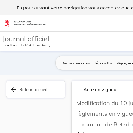
Modification du 10 juin 1899 sous rapport de pé... - Legilux
En poursuivant votre navigation vous acceptez que des
Aller au contenu
Journal officiel
du Grand-Duché de Luxembourg
arrow_back
Acte en vigueur
Retour accueil
Modification du 10 j
règlements en vigueu
commune de Betzdor