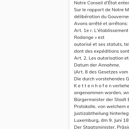
Notre Conseil d'État ente
Sur le rapport de Notre M
délibération du Gouverne
Avons arrêté et arrêtons:
Art. 1e r. L'établissemen
Rodange » est
autorisé et ses statuts, t
dont des expéditions sont
Art. 2. Les autorisation e
Datum der Annahme.
(Art. 8 des Gesetzes vo
Die durch vorstehendes G
K e t t e n h o f e n verli
angenommen worden, wie
Bürgermeister der Stadt
Protokolle, von welchem 
Justizabtheilung hinterleg
Luxemburg, dm 9. Juni 18
Der Staatsminister, Präsi