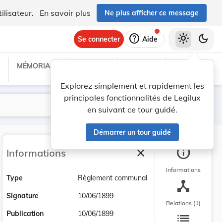
ilisateur.
En savoir plus
Ne plus afficher ce message
help
light_mode
dark_mode
Se connecter
Aide
MÉMORIAL C
TRAITÉS
PROJETS
TEXTES UE
Explorez simplement et rapidement les
principales fonctionnalités de Legilux
Lancer la recherche
Filtres
en suivant ce tour guidé.
Démarrer un tour guidé
info
close
Informations
Fermer la barre latéra
Informations
Type
Règlement communal
device_hub
Signature
10/06/1899
Relations (1)
list
Publication
10/06/1899