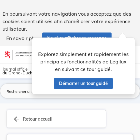
Règlement de police du 23 novembre 1901 concern... - Legi
En poursuivant votre navigation vous acceptez que des
cookies soient utilisés afin d’améliorer votre expérience
utilisateur.
En savoir plus
Ne plus afficher ce message
Aller au contenu
help
light_mode
dark_mode
account_circle
Explorez simplement et rapidement les
Aide
principales fonctionnalités de Legilux
en suivant ce tour guidé.
Journal officiel
du Grand-Duché de Luxembourg
Démarrer un tour guidé
La
arrow_back
Retour accueil