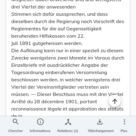
drei Viertel der anwesenden
Stimmen sich dafür aussprechen, und dass
dieselben durch die Regierung nach Vorschrift des
Reglementes für die auf Gegenseitigkeit
beruhenden Hilfskassen vom 22.
Juli 1891 gutgeheissen werden.
Die Auflösung kann nur in einer speziell zu diesem
Zwecke wenigstens zwei Monate im Voraus durch
Einzelbriefe mit ausdrücklicher Angabe der
Tagesordnung einberufenen Versammlung
beschlossen werden, in welcher wenigstens drei
Viertel der Vereinsmitglieder vertreten sein
müssen. — Dieser Beschluss muss mit drei Viertel
Arrêté du 28 décembre 1901, portant
reconnaissance légale et approbation des statuts
de la
search
info
device_hub
save_alt
more_vert
Société mutualiste d'assurance contre la
mortalité du bétail à Itzig.
Chercher
Informations
Relations (1)
Téléchargement
Plus