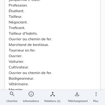
Profession.
Étudiant.
Tailleur.
Négociant.
Traficant.
Tailleur d'habits.
Ouvrier au chemin de fer.
Marchand de bestiaux.
Tourneur en fer.
Ouvrier.
Voiturier.
Cultivateur.
Ouvrier au chemin de fer.
Badigeonneur.
Vétérinaire.
Meunier.
search
info
device_hub
save_alt
more_vert
Employé d'usine.
Contre-maître.
Chercher
Informations
Relations (1)
Téléchargement
Plus