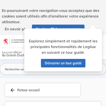
Règlement communal du 3 août 1903 concernant la... - Legi
En poursuivant votre navigation vous acceptez que des
cookies soient utilisés afin d’améliorer votre expérience
utilisateur.
En savoir plus
Ne plus afficher ce message
Aller au contenu
help
light_mode
dark_mode
account_circle
Explorez simplement et rapidement les
Aide
principales fonctionnalités de Legilux
en suivant ce tour guidé.
Journal officiel
du Grand-Duché de Luxembourg
Démarrer un tour guidé
La
arrow_back
Retour accueil