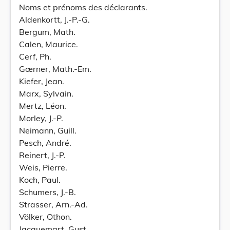
Noms et prénoms des déclarants.
Aldenkortt, J.-P.-G.
Bergum, Math.
Calen, Maurice.
Cerf, Ph.
Gœrner, Math.-Em.
Kiefer, Jean.
Marx, Sylvain.
Mertz, Léon.
Morley, J.-P.
Neimann, Guill.
Pesch, André.
Reinert, J.-P.
Weis, Pierre.
Koch, Paul.
Schumers, J.-B.
Strasser, Arn.-Ad.
Völker, Othon.
Jacquemart, Gust.