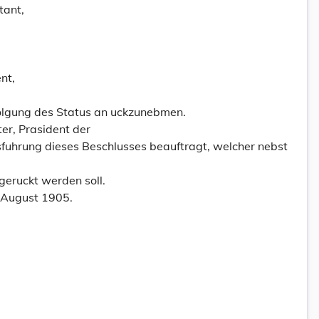
tant,
nt,
olgung des Status an uckzunebmen.
ter, Prasident der
sfuhrung dieses Beschlusses beauftragt, welcher nebst
ngeruckt werden soll.
 August 1905.