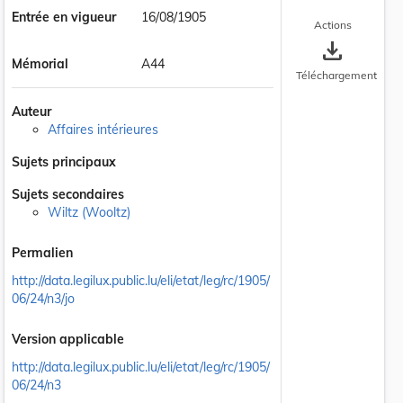
Entrée en vigueur
16/08/1905
Actions
save_alt
Mémorial
A44
Téléchargement
Auteur
Affaires intérieures
Sujets principaux
Sujets secondaires
Wiltz (Wooltz)
Permalien
http://data.legilux.public.lu/eli/etat/leg/rc/1905/
06/24/n3/jo
Version applicable
http://data.legilux.public.lu/eli/etat/leg/rc/1905/
06/24/n3