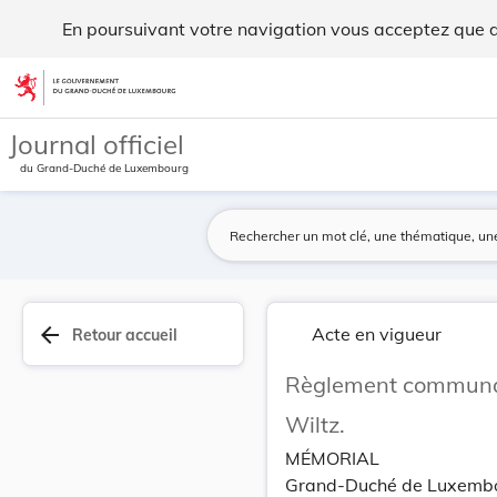
Règlement communal du 24 juin 1905 sur la salub... - Legilu
En poursuivant votre navigation vous acceptez que des
Aller au contenu
Journal officiel
du Grand-Duché de Luxembourg
arrow_back
Acte en vigueur
Retour accueil
Règlement communal 
Wiltz.
MÉMORIAL
Grand-Duché de Luxemb