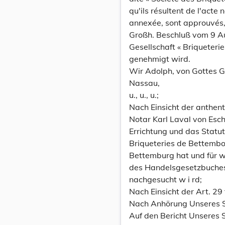
qu'ils résultent de l'act
annexée, sont approuvés
Großh. Beschluß vom 9 A
Gesellschaft « Briqueteri
genehmigt wird.
Wir Adolph, von Gottes 
Nassau,
u., u., u.;
Nach Einsicht der anthent
Notar Karl Laval von Esch
Errichtung und das Statu
Briqueteries de Bettembour
Bettemburg hat und für w
des Handelsgesetzbuche
nachgesucht w i rd;
Nach Einsicht der Art. 29
Nach Anhörung Unseres S
Auf den Bericht Unseres 