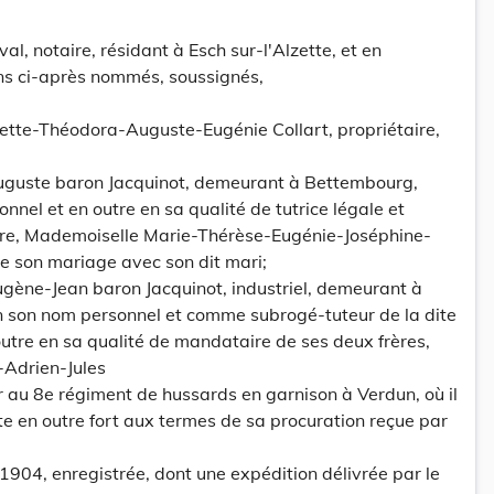
l, notaire, résidant à Esch sur-l'Alzette, et en
ns ci-après nommés, soussignés,
tte-Théodora-Auguste-Eugénie Collart, propriétaire,
uguste baron Jacquinot, demeurant à Bettembourg,
nel et en outre en sa qualité de tutrice légale et
neure, Mademoiselle Marie-Thérèse-Eugénie-Joséphine-
e son mariage avec son dit mari;
gène-Jean baron Jacquinot, industriel, demeurant à
 son nom personnel et comme subrogé-tuteur de la dite
outre en sa qualité de mandataire de ses deux frères,
Adrien-Jules
r au 8e régiment de hussards en garnison à Verdun, où il
te en outre fort aux termes de sa procuration reçue par
904, enregistrée, dont une expédition délivrée par le