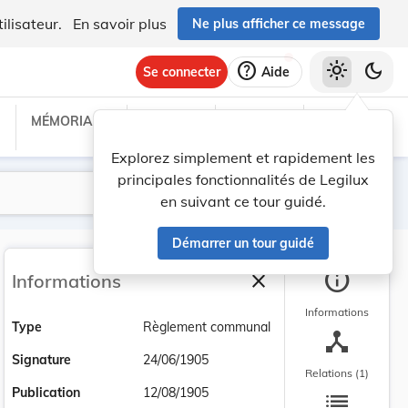
ilisateur.
En savoir plus
Ne plus afficher ce message
help
light_mode
dark_mode
Se connecter
Aide
MÉMORIAL C
TRAITÉS
PROJETS
TEXTES UE
Explorez simplement et rapidement les
principales fonctionnalités de Legilux
Lancer la recherche
Filtres
en suivant ce tour guidé.
Démarrer un tour guidé
info
close
Informations
Fermer la barre latéra
Informations
Type
Règlement communal
device_hub
Signature
24/06/1905
Relations (1)
list
Publication
12/08/1905