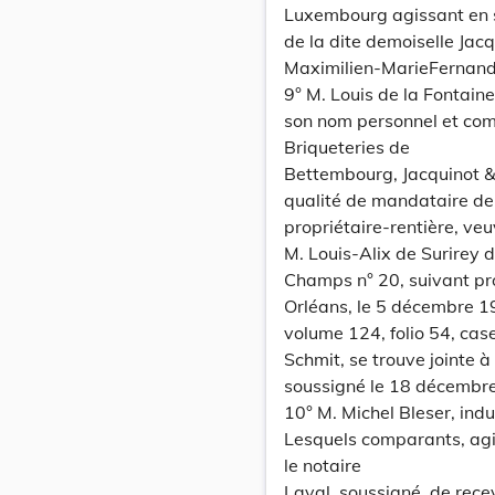
Luxembourg agissant en s
de la dite demoiselle Jacq
Maximilien-MarieFernand 
9° M. Louis de la Fontain
son nom personnel et com
Briqueteries de
Bettembourg, Jacquinot & C
qualité de mandataire de
propriétaire-rentière, ve
M. Louis-Alix de Surirey
Champs n° 20, suivant pr
Orléans, le 5 décembre 1
volume 124, folio 54, case
Schmit, se trouve jointe à
soussigné le 18 décembre
10° M. Michel Bleser, ind
Lesquels comparants, agis
le notaire
Laval. soussigné, de rece