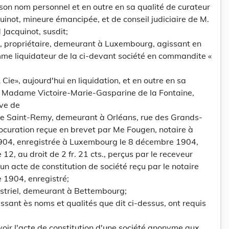
on nom personnel et en outre en sa qualité de curateur
uinot, mineure émancipée, et de conseil judiciaire de M.
Jacquinot, susdit;
e, propriétaire, demeurant à Luxembourg, agissant en
me liquidateur de la ci-devant société en commandite «
ie», aujourd'hui en liquidation, et en outre en sa
 Madame Victoire-Marie-Gasparine de la Fontaine,
uve de
 de Saint-Remy, demeurant à Orléans, rue des Grands-
ocuration reçue en brevet par Me Fougen, notaire à
904, enregistrée à Luxembourg le 8 décembre 1904,
 12, au droit de 2 fr. 21 cts., perçus par le receveur
 un acte de constitution de société reçu par le notaire
 1904, enregistré;
ustriel, demeurant à Bettembourg;
sant ès noms et qualités que dit ci-dessus, ont requis
voir l'acte de constitution d'une société anonyme aux