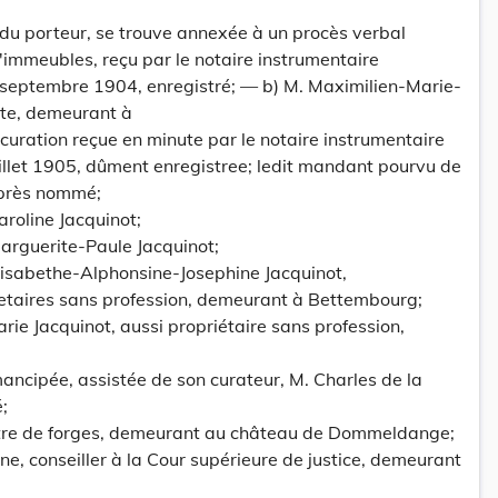
 du porteur, se trouve annexée à un procès verbal
'immeubles, reçu par le notaire instrumentaire
 septembre 1904, enregistré; — b) M. Maximilien-Marie-
ste, demeurant à
uration reçue en minute par le notaire instrumentaire
illet 1905, dûment enregistree; ledit mandant pourvu de
-après nommé;
roline Jacquinot;
rguerite-Paule Jacquinot;
isabethe-Alphonsine-Josephine Jacquinot,
ietaires sans profession, demeurant à Bettembourg;
e Jacquinot, aussi propriétaire sans profession,
ncipée, assistée de son curateur, M. Charles de la
;
ître de forges, demeurant au château de Dommeldange;
ne, conseiller à la Cour supérieure de justice, demeurant