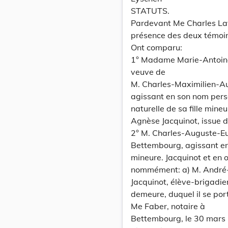
STATUTS.
Pardevant Me Charles Lava
présence des deux témoi
Ont comparu:
1° Madame Marie-Antoine
veuve de
M. Charles-Maximilien-A
agissant en son nom person
naturelle de sa fille mi
Agnèse Jacquinot, issue d
2° M. Charles-Auguste-Eu
Bettembourg, agissant en
mineure. Jacquinot et en 
nommément: a) M. André-
Jacquinot, élève-brigadie
demeure, duquel il se por
Me Faber, notaire à
Bettembourg, le 30 mars 1