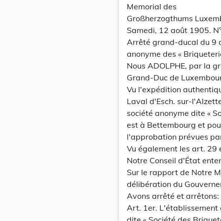
Memorial des
Großherzogthums Luxem
Samedi, 12 août 1905. N
Arrêté grand-ducal du 9 a
anonyme des « Briqueteri
Nous ADOLPHE, par la gr
Grand-Duc de Luxembourg, 
Vu l'expédition authentiqu
Laval d'Esch. sur-l'Alzett
société anonyme dite « So
est à Bettembourg et pour
l'approbation prévues par
Vu également les art. 29
Notre Conseil d'État ente
Sur le rapport de Notre M
délibération du Gouverne
Avons arrêté et arrêtons:
Art. 1er. L'établissement
dite « Société des Briquet