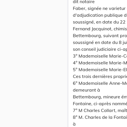
dit notaire
Faber, signée ne varietur
d'adjudication publique d
soussigné, en date du 22
Fernand Jacquinot, chimi
Bettembourg, suivant proc
soussigné en date du 8 ju
son conseil judiciaire ci
3° Mademoiselle Marie-Ca
4° Mademoiselle Marie-Ma
5° Mademoiselle Marie-El
Ces trois dernières propr
6° Mademoiselle Anne-Mari
demeurant à
Bettembourg, mineure éma
Fontaine, ci-après nommé
7° M Charles Collart, ma
8° M. Charles de la Fontai
à