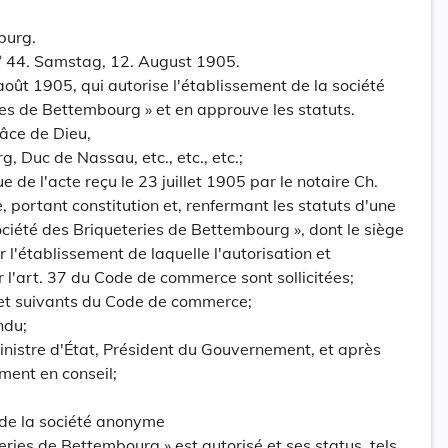
burg.
° 44. Samstag, 12. August 1905.
oût 1905, qui autorise l'établissement de la société
es de Bettembourg » et en approuve les statuts.
âce de Dieu,
Duc de Nassau, etc., etc., etc.;
e de l'acte reçu le 23 juillet 1905 par le notaire Ch.
e, portant constitution et, renfermant les statuts d'une
ciété des Briqueteries de Bettembourg », dont le siège
 l'établissement de laquelle l'autorisation et
 l'art. 37 du Code de commerce sont sollicitées;
 et suivants du Code de commerce;
ndu;
inistre d'État, Président du Gouvernement, et après
ment en conseil;
 de la société anonyme
eries de Bettembourg » est autorisé et ses status, tels