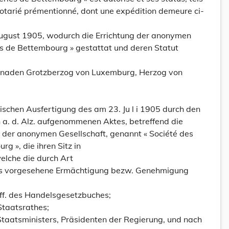
e notarié prémentionné, dont une expédition demeure ci-
,
ugust 1905, wodurch die Errichtung der anonymen
es de Bettembourg » gestattat und deren Statut
Gnaden Grotzberzog von Luxemburg, Herzog von
ischen Ausfertigung des am 23. Ju l i 1905 durch den
 a. d. Alz. aufgenommenen Aktes, betreffend die
t der anonymen Gesellschaft, genannt « Société des
g », die ihren Sitz in
elche die durch Art
s vorgesehene Ermächtigung bezw. Genehmigung
 ff. des Handelsgesetzbuches;
taatsrathes;
Staatsministers, Präsidenten der Regierung, und nach