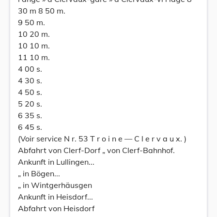
30 m 8 50 m.
9 50 m.
10 20 m.
10 10 m.
11 10 m.
4 00 s.
4 30 s.
4 50 s.
5 20 s.
6 35 s.
6 45 s.
(Voir service N r. 53 T r o i n e — C l e r v a u x. )
Abfahrt von Clerf-Dorf „ von Clerf-Bahnhof.
Ankunft in Lullingen...
„ in Bögen...
„ in Wintgerhäusgen
Ankunft in Heisdorf...
Abfahrt von Heisdorf