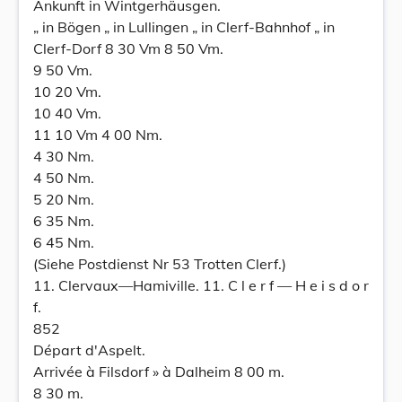
Ankunft in Wintgerhäusgen.
„ in Bögen „ in Lullingen „ in Clerf-Bahnhof „ in
Clerf-Dorf 8 30 Vm 8 50 Vm.
9 50 Vm.
10 20 Vm.
10 40 Vm.
11 10 Vm 4 00 Nm.
4 30 Nm.
4 50 Nm.
5 20 Nm.
6 35 Nm.
6 45 Nm.
(Siehe Postdienst Nr 53 Trotten Clerf.)
11. Clervaux—Hamiville. 11. C l e r f — H e i s d o r
f.
852
Départ d'Aspelt.
Arrivée à Filsdorf » à Dalheim 8 00 m.
8 30 m.