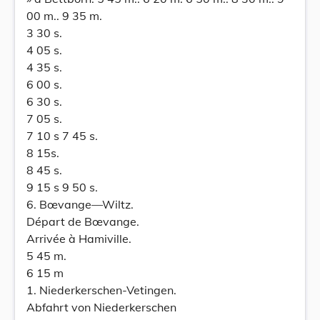
00 m.. 9 35 m.
3 30 s.
4 05 s.
4 35 s.
6 00 s.
6 30 s.
7 05 s.
7 10 s 7 45 s.
8 15s.
8 45 s.
9 15 s 9 50 s.
6. Bœvange—Wiltz.
Départ de Bœvange.
Arrivée à Hamiville.
5 45 m.
6 15 m
1. Niederkerschen-Vetingen.
Abfahrt von Niederkerschen