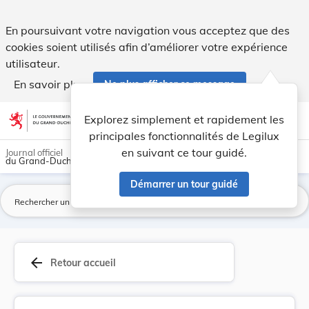
Règlement communal du 4 septembre 1907 concerna... - Leg
En poursuivant votre navigation vous acceptez que des
cookies soient utilisés afin d’améliorer votre expérience
utilisateur.
En savoir plus
Ne plus afficher ce message
Aller au contenu
help
light_mode
dark_mode
account_circle
Explorez simplement et rapidement les
Aide
principales fonctionnalités de Legilux
en suivant ce tour guidé.
Journal officiel
du Grand-Duché de Luxembourg
Démarrer un tour guidé
La
arrow_back
Retour accueil