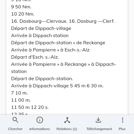
9 50 Nm.
10 20 Nm.
16. Dasbourg—Clervaux. 16. Dasburg —Clerf.
Départ de Dippach-village
Arrivée à Dippach station
Départ de Dippach-station » de Reckange
Arrivée à Pompierre » à Esch-s.-Alz
Départ d'Esch. s.-Alz.
Arrivée à Pompierre » à Reckange » à Dippach-
station
Départ de Dippach-station.
Arrivée à Dippach-village 5 45 m 6 30 m.
7 10 m.
11 00 m.
11 50 m 12 20 s.
12 35 s.
search
info
device_hub
save_alt
more_vert
1 20 s.
1 40 s..
Chercher
Informations
Relations (1)
Téléchargement
Plus