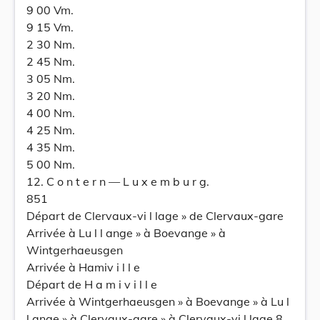
9 00 Vm.
9 15 Vm.
2 30 Nm.
2 45 Nm.
3 05 Nm.
3 20 Nm.
4 00 Nm.
4 25 Nm.
4 35 Nm.
5 00 Nm.
12. C o n t e r n — L u x e m b u r g.
851
Départ de Clervaux-vi l lage » de Clervaux-gare
Arrivée à Lu l l ange » à Boevange » à
Wintgerhaeusgen
Arrivée à Hamiv i l l e
Départ de H a m i v i l l e
Arrivée à Wintgerhaeusgen » à Boevange » à Lu l
l ange » à Clervaux-gare » à Clervaux-vi l lage 8