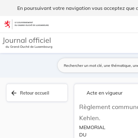
Règlement communal du 26 janvier 1908 sur le dé... - Legilu
En poursuivant votre navigation vous acceptez que des
Aller au contenu
Journal officiel
du Grand-Duché de Luxembourg
arrow_back
Acte en vigueur
Retour accueil
Règlement communal 
Kehlen.
MEMORIAL
DU