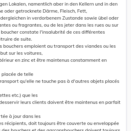
en Lokalen, namentlich aber in den Kellern und in den
e oder getrocknete Därme, Fleisch, Fett,
 dergleichen in verdorbenem Zustande sowie übel oder
ntes ou fragrantes, ou de les jeter dans les rues ou sur
e boucher constate l'insalubrité de ces différentes
étruire de suite.
les bouchers emploient au transport des viandes ou les
but sur les voitures,
intérieur en zinc et être maintenus constamment en
e placée de telle
transport qu'elle ne touche pas à d'autres objets placés
ettes etc.) que les
esservir leurs clients doivent être maintenus en parfait
tée à jour dans les
es récipients, doit toujours être couverte ou enveloppée
ts des bouchers et des garçonsbouchers doivent toujours