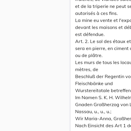
et de la triperie ne peut
autorisés à ces fins.
La mine eu vente et l'exp
devant les maisons et déb
est défendue.
Art. 2. Le sol des étaux e
sera en pierre, en ciment
ou de plâtre.
Les murs de tous les loca
mètres, de
Beschluß der Regentin vo
Fleischbänke und
Wurstereitotale betreffen
Im Namen S. K. H. Wilhel
Gnaden Großherzog von 
Nassau, u., u., u.;
Wir Maria-Anna, Großher
Nach Einsicht des Art 1 