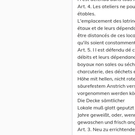
Art. 4. Les ateliers ne po
étables.
L'emplacement des latrines
étaux et de leurs dépenda
être distancés de ces loc
qu'ils soient constamment
Art. 5. I l est défendu dé
débits et leurs dépendan
boyaux non sales ou séch
charcuterie, des déchets 
Höhe mit hellen, nicht r
säurefestem Anstrich ve
vorgenommen werden könn
Die Decke sämtlicher
Lokale muß glatt geputzt
Jahre geweißt, oder, wenn
gewaschen und frisch an
Art. 3. Neu zu errichten