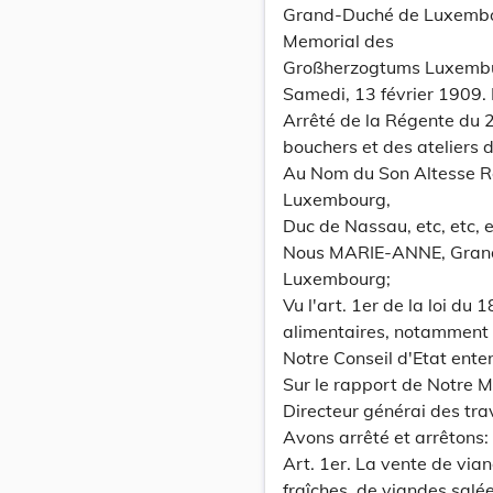
Grand-Duché de Luxemb
Memorial des
Großherzogtums Luxemb
Samedi, 13 février 1909.
Arrêté de la Régente du 
bouchers et des ateliers d
Au Nom du Son Altesse R
Luxembourg,
Duc de Nassau, etc, etc, e
Nous MARIE-ANNE, Grand
Luxembourg;
Vu l'art. 1er de la loi d
alimentaires, notamment 
Notre Conseil d'Etat ente
Sur le rapport de Notre M
Directeur générai des tra
Avons arrêté et arrêtons:
Art. 1er. La vente de via
fraîches, de viandes salé