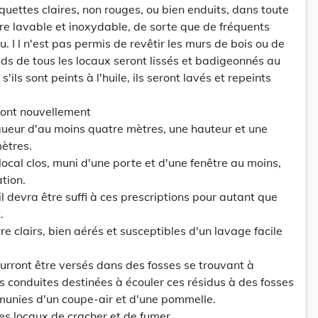
quettes claires, non rouges, ou bien enduits, dans toute
ure lavable et inoxydable, de sorte que de fréquents
u. I l n'est pas permis de revêtir les murs de bois ou de
nds de tous les locaux seront lissés et badigeonnés au
'ils sont peints à l'huile, ils seront lavés et repeints
eront nouvellement
gueur d'au moins quatre mètres, une hauteur et une
mètres.
 local clos, muni d'une porte et d'une fenêtre au moins,
ation.
il devra être suffi à ces prescriptions pour autant que
.
re clairs, bien aérés et susceptibles d'un lavage facile
ourront être versés dans des fosses se trouvant à
Des conduites destinées à écouler ces résidus à des fosses
t munies d'un coupe-air et d'une pommelle.
les locaux de cracher et de fumer.