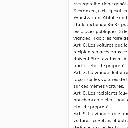
Metzgereibetriebe gehörig
Schränken, nicht gesalzen
Wurstwaren, Abfälle und
stark riechende 86 87 pua
les places publiques. Si l
viandes, il doit les faire d
Art. 6. Les voitures que 
récipients placés dans ce 
doivent être revêtus à l'
parfait état de propreté.
Art. 7. La viande doit êtr
façon sur les voitures de 
sur ces mêmes voitures.
Art. 8. Les récipients (cuv
bouchers emploient pour d
état de propreté.
Art. 9. La viande transpor
voitures, cuvettes et autr
de linge propre; les habi