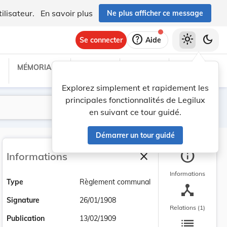
ilisateur.
En savoir plus
Ne plus afficher ce message
help
light_mode
dark_mode
Se connecter
Aide
MÉMORIAL C
TRAITÉS
PROJETS
TEXTES UE
Explorez simplement et rapidement les
principales fonctionnalités de Legilux
Lancer la recherche
Filtres
en suivant ce tour guidé.
Démarrer un tour guidé
info
close
Informations
Fermer la barre latéra
Informations
Type
Règlement communal
device_hub
Signature
26/01/1908
Relations (1)
list
Publication
13/02/1909