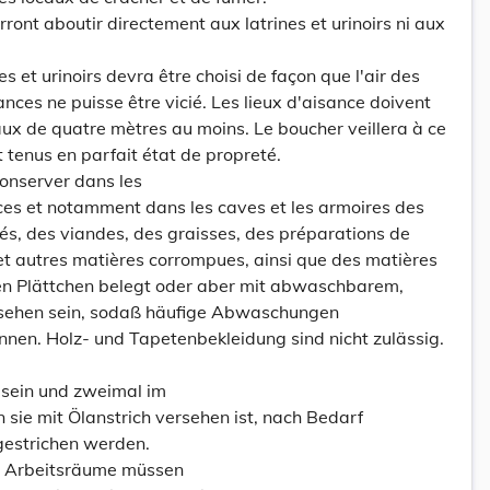
urront aboutir directement aux latrines et urinoirs ni aux
 et urinoirs devra être choisi de façon que l'air des
nces ne puisse être vicié. Les lieux d'aisance doivent
aux de quatre mètres au moins. Le boucher veillera à ce
 tenus en parfait état de propreté.
 conserver dans les
ces et notamment dans les caves et les armoires des
és, des viandes, des graisses, des préparations de
et autres matières corrompues, ainsi que des matières
oten Plättchen belegt oder aber mit abwaschbarem,
rsehen sein, sodaß häufige Abwaschungen
en. Holz- und Tapetenbekleidung sind nicht zulässig.
 sein und zweimal im
 sie mit Ölanstrich versehen ist, nach Bedarf
gestrichen werden.
de Arbeitsräume müssen