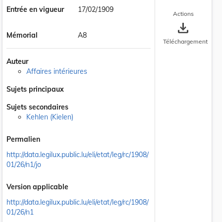
Entrée en vigueur
17/02/1909
Actions
save_alt
Mémorial
A8
Téléchargement
Auteur
Affaires intérieures
Sujets principaux
Sujets secondaires
Kehlen (Kielen)
Permalien
http://data.legilux.public.lu/eli/etat/leg/rc/1908/
01/26/n1/jo
Version applicable
http://data.legilux.public.lu/eli/etat/leg/rc/1908/
01/26/n1