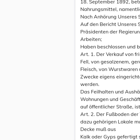
18. September 1892, betr
Nahrungsmittel, namentlic
Nach Anhörung Unseres S
Auf den Bericht Unseres 
Präsidenten der Regierun
Arbeiten;
Haben beschlossen und b
Art. 1. Der Verkauf von f
Fell, von gesalzenem, g
Fleisch, von Wurstwaren 
Zwecke eigens eingerich
werden.
Das Feilhalten und Aushä
Wohnungen und Geschäfts
auf öffentlicher Straße, is
Art. 2. Der Fußboden der
dazu gehörigen Lokale mu
Decke muß aus
Kalk oder Gyps gefertigt