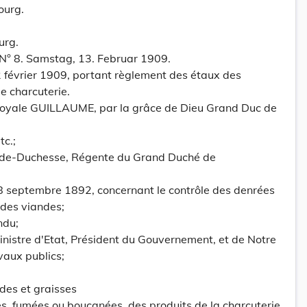
ourg.
urg.
 N° 8. Samstag, 13. Februar 1909.
2 février 1909, portant règlement des étaux des
e charcuterie.
oyale GUILLAUME, par la grâce de Dieu Grand Duc de
tc.;
e-Duchesse, Régente du Grand Duché de
u 18 septembre 1892, concernant le contrôle des denrées
des viandes;
ndu;
inistre d'Etat, Président du Gouvernement, et de Notre
vaux publics;
ndes et graisses
es, fumées ou boucanées, des produits de la charcuterie