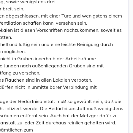
ng, sowie wenigstens drei
 breit sein.
ten abgeschlossen, mit einer Ture und wenigstens einem
ntilation schaffen kann, versehen sein.
kalen ist diesen Vorschriften nachzukommen, soweit es
atten.
ell und luftig sein und eine leichte Reinigung durch
rmöglichen.
nicht in Gruben innerhalb der Arbeitsräume
eitungen nach außenliegenden Gruben sind mit
tfang zu versehen.
 Rauchen sind in allen Lokalen verboten.
dürfen nicht in unmittelbarer Verbindung mit
Lage der Bedürfnisanstalt muß so gewählt sein, daß die
ht infiziert werde. Die Bedürfnisanstalt muß wenigstens
sräumen entfernt sein. Auch hat der Metzger dafür zu
anstalt zu jeder Zeit durchaus reinlich gehalten wird.
n sämtlichen zum