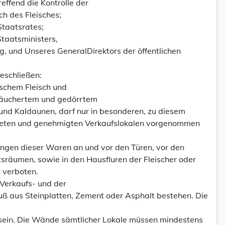
effend die Kontrolle der
h des Fleisches;
taatsrates;
Staatsministers,
g, und Unseres GeneralDirektors der öffentlichen
eschließen:
rischem Fleisch und
eräuchertem und gedörrtem
und Kaldaunen, darf nur in besonderen, zu diesem
teten und genehmigten Verkaufslokalen vorgenommen
ngen dieser Waren an und vor den Türen, vor den
räumen, sowie in den Hausfluren der Fleischer oder
t verboten.
 Verkaufs- und der
ß aus Steinplatten, Zement oder Asphalt bestehen. Die
 sein. Die Wände sämtlicher Lokale müssen mindestens