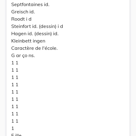
Septfontaines id.
Greisch id.
Roodt i d
Steinfort id. (dessin) i d
Hagen id. (dessin) id.
Kleinbett ingen
Caractère de l'école.
G ar ço ns.
1 1
1 1
1 1
1 1
1 1
1 1
1 1
1 1
1 1
1
F ille