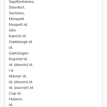
Septfontaines.
Steinfort.
Sections.
Meispelt
Nospelt id.
Olm
Kœrich id.
Gœblange id.
id.
Gœtzingen
Kopstal id.
id. (dessin) id.
i d
Mamer id.
id. (dessin) id.
id. (ouvroir) id
Cap id.
Holzem.
id.