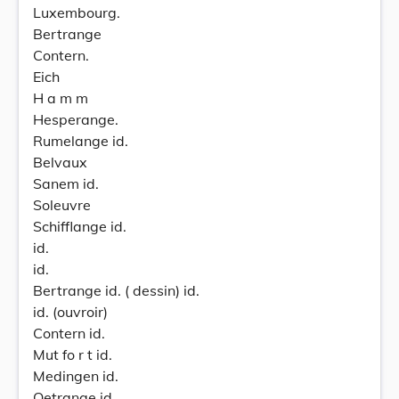
Luxembourg.
Bertrange
Contern.
Eich
H a m m
Hesperange.
Rumelange id.
Belvaux
Sanem id.
Soleuvre
Schifflange id.
id.
id.
Bertrange id. ( dessin) id.
id. (ouvroir)
Contern id.
Mut fo r t id.
Medingen id.
Oetrange id.