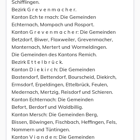
Schifflingen.
Bezirk G r e v e n m a c h e r.
Kanton Ech te rnach: Die Gemeinden
Echternach, Mompach und Rosport.
Kanton G r e v e n m a c h e r: Die Gemeinden
Betzdorf, Biwer, Flaxweiler, Grevenmacher,
Manternach, Mertert und Wormeldingen.
Die Gemeinden des Kantons Remich.
Bezirk E t t e l b r ü c k.
Kanton D i e k i r c h: Die Gemeinden
Bastendorf, Bettendorf, Bourscheid, Diekirch,
Ermsdorf, Erpeldingen, Ettelbrück, Feulen,
Medernach, Mertzig, Reisdorf und Schieren.
Kanton Echternach: Die Gemeinden
Befort, Berdorf und Waldbillig.
Kanton Mersch: Die Gemeinden Berg,
Bissen, Böwingen, Fischbach, Heffingen, Fels,
Nommern und Tüntingen.
Kanton V i a n d e n: Die Gemeinden