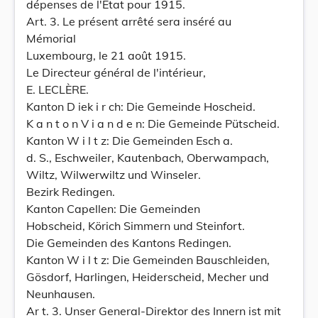
dépenses de l'État pour 1915.
Art. 3. Le présent arrêté sera inséré au
Mémorial
Luxembourg, le 21 août 1915.
Le Directeur général de l'intérieur,
E. LECLÈRE.
Kanton D iek i r ch: Die Gemeinde Hoscheid.
K a n t o n V i a n d e n: Die Gemeinde Pütscheid.
Kanton W i l t z: Die Gemeinden Esch a.
d. S., Eschweiler, Kautenbach, Oberwampach,
Wiltz, Wilwerwiltz und Winseler.
Bezirk Redingen.
Kanton Capellen: Die Gemeinden
Hobscheid, Körich Simmern und Steinfort.
Die Gemeinden des Kantons Redingen.
Kanton W i l t z: Die Gemeinden Bauschleiden,
Gösdorf, Harlingen, Heiderscheid, Mecher und
Neunhausen.
Ar t. 3. Unser General-Direktor des Innern ist mit