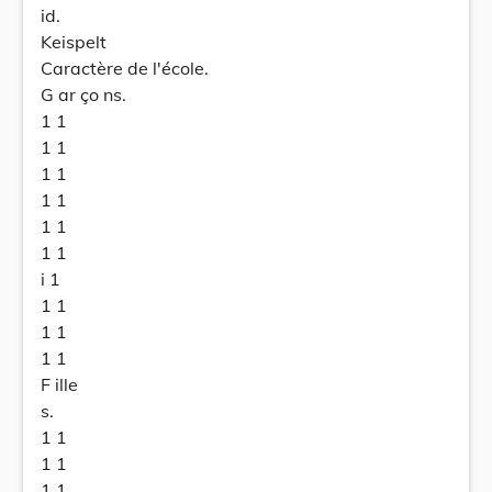
id.
Keispelt
Caractère de l'école.
G ar ço ns.
1 1
1 1
1 1
1 1
1 1
1 1
i 1
1 1
1 1
1 1
F ille
s.
1 1
1 1
1 1