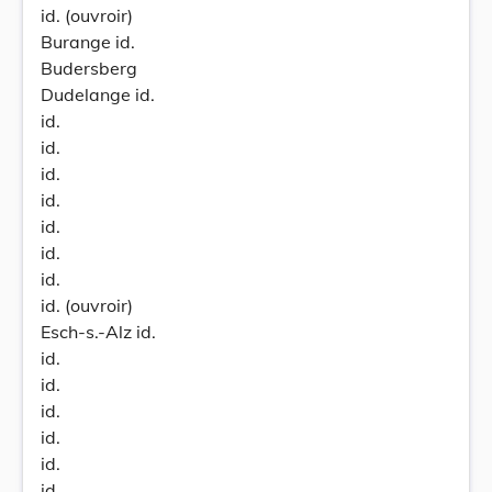
id. (ouvroir)
Burange id.
Budersberg
Dudelange id.
id.
id.
id.
id.
id.
id.
id.
id. (ouvroir)
Esch-s.-Alz id.
id.
id.
id.
id.
id.
id.