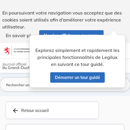
Règlement communal du 13 août 1915 concernant l... - Legi
En poursuivant votre navigation vous acceptez que des
cookies soient utilisés afin d’améliorer votre expérience
utilisateur.
En savoir plus
Ne plus afficher ce message
Aller au contenu
help
light_mode
dark_mode
account_circle
Explorez simplement et rapidement les
Aide
principales fonctionnalités de Legilux
en suivant ce tour guidé.
Journal officiel
du Grand-Duché de Luxembourg
Démarrer un tour guidé
La
arrow_back
Retour accueil