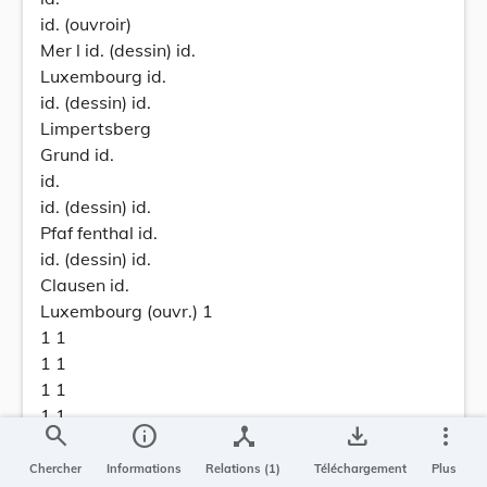
id. (ouvroir)
Mer l id. (dessin) id.
Luxembourg id.
id. (dessin) id.
Limpertsberg
Grund id.
id.
id. (dessin) id.
Pfaf fenthal id.
id. (dessin) id.
Clausen id.
Luxembourg (ouvr.) 1
1 1
1 1
1 1
1 1
search
info
device_hub
save_alt
more_vert
1 1
1 1
Chercher
Informations
Relations (1)
Téléchargement
Plus